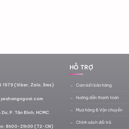
Ệ
HỖ TRỢ
 1579 (Viber, Zalo, Sms)
Cam kết bán hàng
Hướng dẫn thanh toán
@yeuhangngoai.com
Mua hàng & Vận chuyển
 Dư, P. Tân Bình, HCMC
Chính sách đổi trả
an: 8h00-21h00 (T2-CN)