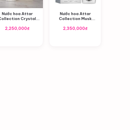
+
+
Nước hoa Attar
Nước hoa Attar
Collection Crystal
Collection Musk
Love For Her EDP
Kashimir EDP
2,250,000
₫
2,350,000
₫