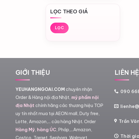
LỌC THEO GIÁ
Giá
Giá
tối
tối
LỌC
thiểu
đa
GIỚI THIỆU
LIÊN H
YEUHANGNGOAI.COM
chuyên nhận
090 668
Order & Hàng nội địa Nhật,
mỹ phẩm nội
địa Nhật
chính hãng các thương hiệu TOP
lienhe
uy tín nhất mua tại AEON mall, Duty free,
Trần Văn
Lotte, Amazon,... cửa hàng Nhật. Order
Hàng Mỹ
,
hàng ÚC
, Pháp,...Amazon,
Thời gi
Costco, Target, Sephora, Walmart,