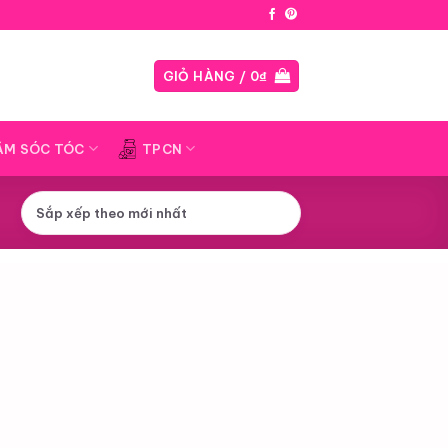
Blog
GIỎ HÀNG /
0
₫
ĂM SÓC TÓC
TPCN