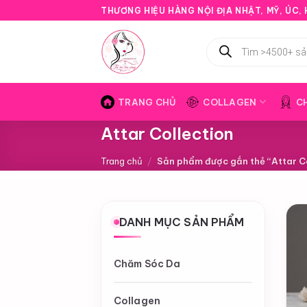
Bỏ
THƯƠNG HIỆU HÀNG NỘI ĐỊA NHẬT, MỸ, ÚC, H
qua
nội
Tìm
kiếm
dung
sản
phẩm
TRANG CHỦ
COLLAGEN
C
Attar Collection
Trang chủ
/
Sản phẩm được gắn thẻ “Attar Co
DANH MỤC SẢN PHẨM
Chăm Sóc Da
Collagen