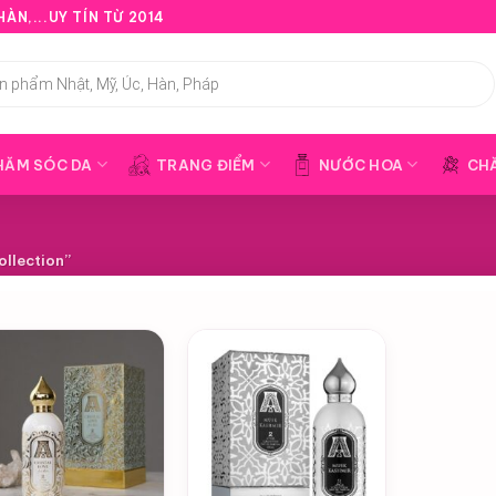
ÀN,...UY TÍN TỪ 2014
HĂM SÓC DA
TRANG ĐIỂM
NƯỚC HOA
CH
llection”