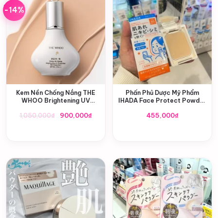
-14%
Kem Nền Chống Nắng THE
Phấn Phủ Dược Mỹ Phẩm
WHOO Brightening UV
IHADA Face Protect Powder
Protective BB Cream
Nhật Bản SPF 40 PA++++
Giá
Giá
1,050,000
₫
900,000
₫
455,000
₫
gốc
hiện
là:
tại
1,050,000₫.
là:
900,000₫.