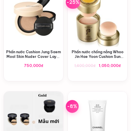
-25%
Phấn nước Cushion Jung Saem
Phấn nước chống nắng Whoo
Mool Skin Nuder Cover Layer
Jin Hae Yoon Cushion Sun
SPF50+ PA+++
Balm SPF50+/PA+++
Giá
Giá
750,000
₫
1,400,000
₫
1,050,000
₫
gốc
hiện
là:
tại
1,400,000₫.
là:
1,050
-8%