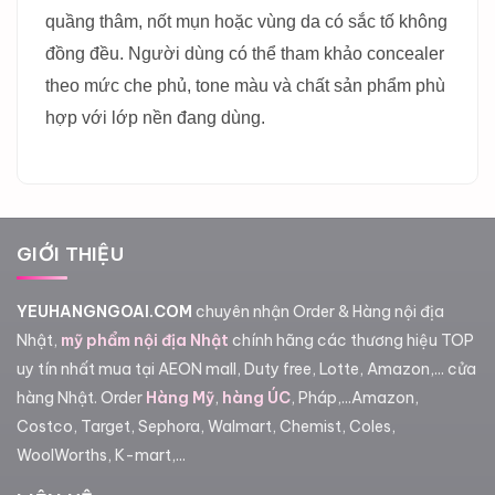
quầng thâm, nốt mụn hoặc vùng da có sắc tố không
đồng đều. Người dùng có thể tham khảo concealer
theo mức che phủ, tone màu và chất sản phẩm phù
hợp với lớp nền đang dùng.
GIỚI THIỆU
YEUHANGNGOAI.COM
chuyên nhận Order & Hàng nội địa
Nhật,
mỹ phẩm nội địa Nhật
chính hãng các thương hiệu TOP
uy tín nhất mua tại AEON mall, Duty free, Lotte, Amazon,... cửa
hàng Nhật. Order
Hàng Mỹ
,
hàng ÚC
, Pháp,...Amazon,
Costco, Target, Sephora, Walmart, Chemist, Coles,
WoolWorths, K-mart,...