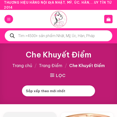
Bỏ
THƯƠNG HIỆU HÀNG NỘI ĐỊA NHẬT, MỸ, ÚC, HÀN,...UY TÍN TỪ
2014
qua
nội
dung
Tìm
kiếm
sản
phẩm
Che Khuyết Điểm
Trang chủ
/
Trang Điểm
/
Che Khuyết Điểm
LỌC