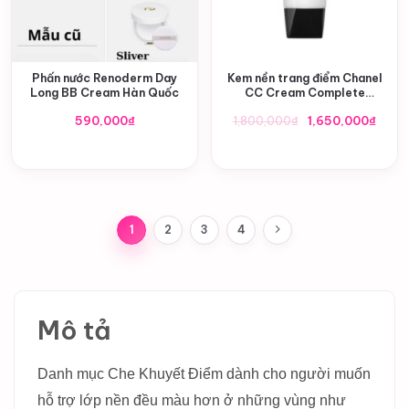
Phấn nước Renoderm Day
Kem nền trang điểm Chanel
Long BB Cream Hàn Quốc
CC Cream Complete
Correction SPF50
Giá
Giá
590,000
₫
1,800,000
₫
1,650,000
₫
gốc
hiện
là:
tại
1,800,000₫.
là:
1,650
1
2
3
4
Mô tả
Danh mục Che Khuyết Điểm dành cho người muốn
hỗ trợ lớp nền đều màu hơn ở những vùng như