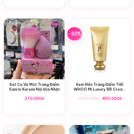
-32%
Set Cọ Và Mút Trang Điểm
Kem Nền Trang Điểm THE
Sanrio Kuromi Nội Địa Nhật
WHOO Mi Luxury BB Cream
45ml
Giá
Giá
270,000
₫
1,250,000
₫
850,000
₫
gốc
hiện
là:
tại
1,250,000₫.
là:
850,0