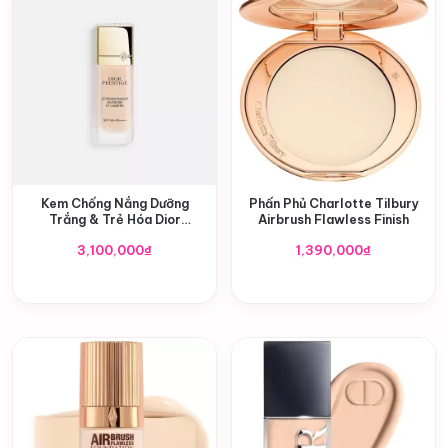
Kem Chống Nắng Dưỡng
Phấn Phủ Charlotte Tilbury
Trắng & Trẻ Hóa Dior
Airbrush Flawless Finish
Prestige Le Protecteur UV
3,100,000
₫
1,390,000
₫
Jeunesse et Lumière SPF 50+
PA++++ (30ml)