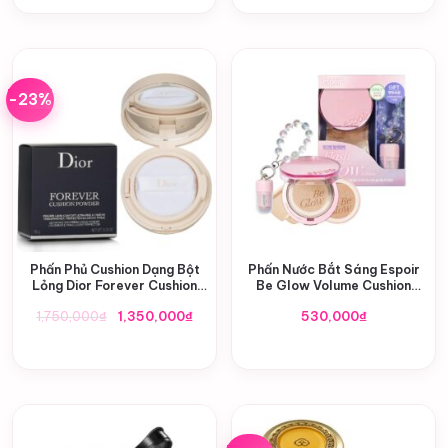
-23%
Phấn Phủ Cushion Dạng Bột
Phấn Nước Bắt Sáng Espoir
Lỏng Dior Forever Cushion
Be Glow Volume Cushion
Powder Limited
Flash Glow Edition SPF42
Giá
Giá
1,750,000
₫
1,350,000
₫
530,000
₫
PA+++
gốc
hiện
là:
tại
1,750,000₫.
là:
1,350,000₫.