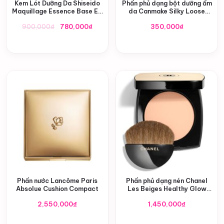
Kem Lót Dưỡng Da Shiseido
Phấn phủ dạng bột dưỡng ẩm
Maquillage Essence Base EX
da Canmake Silky Loose
SPF50+ Nhật Bản
Moist Powder Nhật Bản
Giá
Giá
900,000
₫
780,000
₫
350,000
₫
gốc
hiện
là:
tại
900,000₫.
là:
780,000₫.
Phấn nước Lancôme Paris
Phấn phủ dạng nén Chanel
Absolue Cushion Compact
Les Beiges Healthy Glow
Sheer Powder SPF 15/ PA++
2,550,000
₫
1,450,000
₫