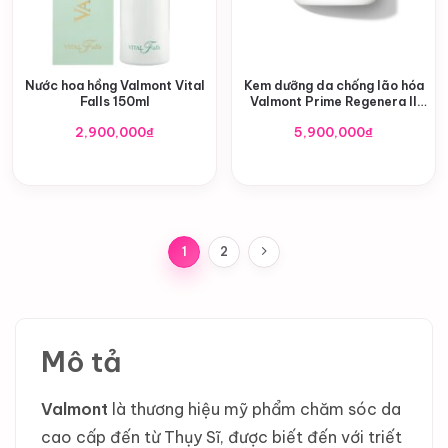
Nước hoa hồng Valmont Vital
Kem dưỡng da chống lão hóa
Falls 150ml
Valmont Prime Regenera II
50ml
2,900,000
₫
5,900,000
₫
1
2
Mô tả
Valmont
là thương hiệu mỹ phẩm chăm sóc da
cao cấp đến từ Thụy Sĩ, được biết đến với triết