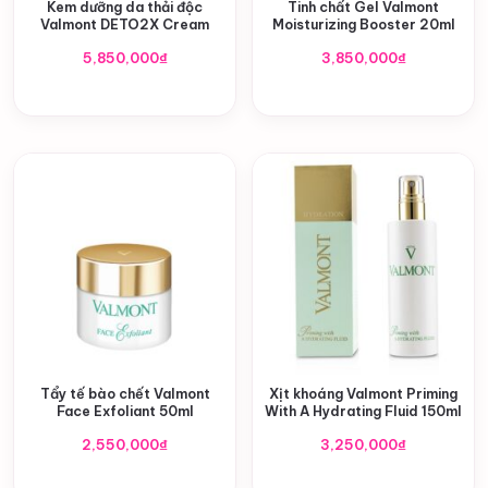
Kem dưỡng da thải độc
Tinh chất Gel Valmont
Valmont DETO2X Cream
Moisturizing Booster 20ml
5,850,000
₫
3,850,000
₫
Tẩy tế bào chết Valmont
Xịt khoáng Valmont Priming
Face Exfoliant 50ml
With A Hydrating Fluid 150ml
2,550,000
₫
3,250,000
₫