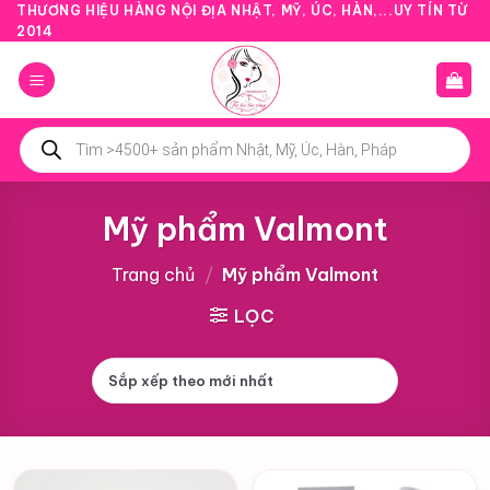
Bỏ
THƯƠNG HIỆU HÀNG NỘI ĐỊA NHẬT, MỸ, ÚC, HÀN,...UY TÍN TỪ
2014
qua
nội
dung
Tìm
kiếm
sản
phẩm
Mỹ phẩm Valmont
Trang chủ
/
Mỹ phẩm Valmont
LỌC