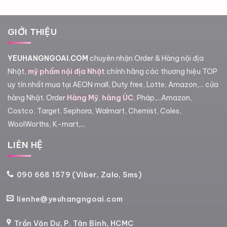
GIỚI THIỆU
YEUHANGNGOAI.COM
chuyên nhận Order & Hàng nội địa
Nhật,
mỹ phẩm nội địa Nhật
chính hãng các thương hiệu TOP
uy tín nhất mua tại AEON mall, Duty free, Lotte, Amazon,... cửa
hàng Nhật. Order
Hàng Mỹ
,
hàng ÚC
, Pháp,...Amazon,
Costco, Target, Sephora, Walmart, Chemist, Coles,
WoolWorths, K-mart,...
LIÊN HỆ
090 668 1579 (Viber, Zalo, Sms)
lienhe@yeuhangngoai.com
Trần Văn Dư, P. Tân Bình, HCMC