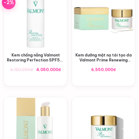
-2%
Kem chống nắng Valmont
Kem dưỡng mặt nạ tái tạo da
Restoring Perfection SPF50+
Valmont Prime Renewing
30ml
Pack 50ml
Giá
Giá
4,150,000
₫
4,050,000
₫
6,550,000
₫
gốc
hiện
là:
tại
4,150,000₫.
là:
4,050,000₫.