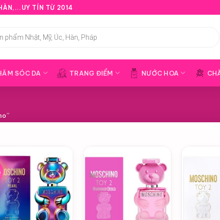
ÀN,...UY TÍN TỪ 2014
HĂM SÓC DA
TRANG ĐIỂM
NƯỚC HOA
CH
no”
%