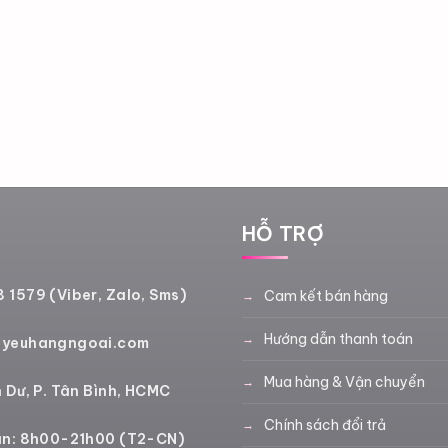
Ệ
HỖ TRỢ
 1579 (Viber, Zalo, Sms)
Cam kết bán hàng
Hướng dẫn thanh toán
@yeuhangngoai.com
Mua hàng & Vận chuyển
 Dư, P. Tân Bình, HCMC
Chính sách đổi trả
an: 8h00-21h00 (T2-CN)