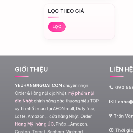
LỌC THEO GIÁ
Giá
Giá
tối
tối
LỌC
thiểu
đa
GIỚI THIỆU
LIÊN H
YEUHANGNGOAI.COM
chuyên nhận
090 668
Order & Hàng nội địa Nhật,
mỹ phẩm nội
địa Nhật
chính hãng các thương hiệu TOP
lienhe
uy tín nhất mua tại AEON mall, Duty free,
Trần Văn
Lotte, Amazon,... cửa hàng Nhật. Order
Hàng Mỹ
,
hàng ÚC
, Pháp,...Amazon,
Thời gi
Costco, Target, Sephora, Walmart,