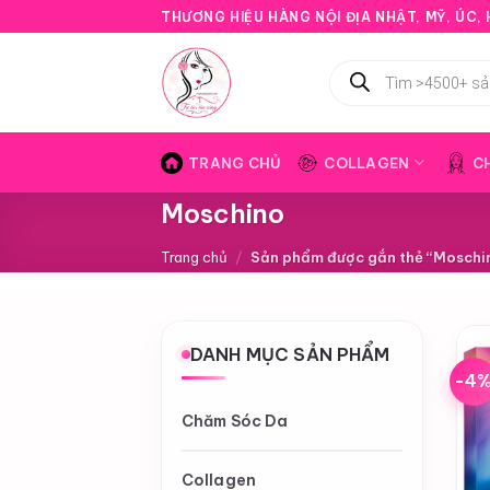
Bỏ
THƯƠNG HIỆU HÀNG NỘI ĐỊA NHẬT, MỸ, ÚC, H
qua
nội
Tìm
kiếm
dung
sản
phẩm
TRANG CHỦ
COLLAGEN
C
Moschino
Trang chủ
/
Sản phẩm được gắn thẻ “Moschi
DANH MỤC SẢN PHẨM
-4
Chăm Sóc Da
Collagen