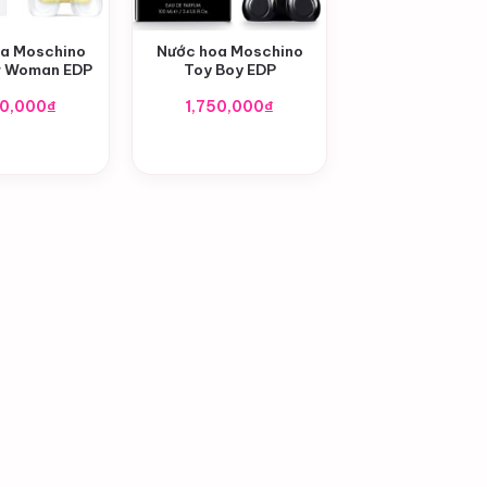
+
oa Moschino
Nước hoa Moschino
r Woman EDP
Toy Boy EDP
50,000
₫
1,750,000
₫