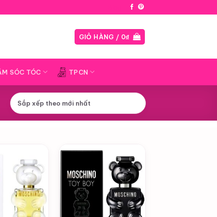
Blog
GIỎ HÀNG /
0
₫
ĂM SÓC TÓC
TPCN