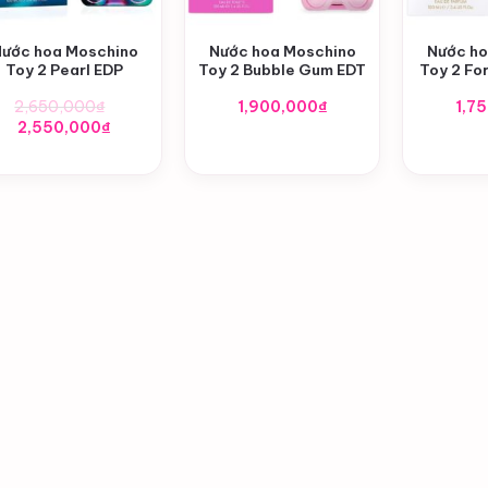
+
+
+
ước hoa Moschino
Nước hoa Moschino
Nước h
Toy 2 Pearl EDP
Toy 2 Bubble Gum EDT
Toy 2 Fo
2,650,000
₫
1,900,000
₫
1,7
Giá
Giá
2,550,000
₫
gốc
hiện
là:
tại
2,650,000₫.
là:
2,550,000₫.