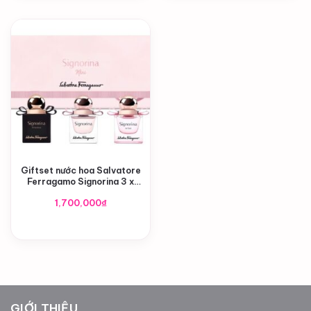
1,850
Giftset nước hoa Salvatore
Ferragamo Signorina 3 x
20ml
1,700,000
₫
GIỚI THIỆU