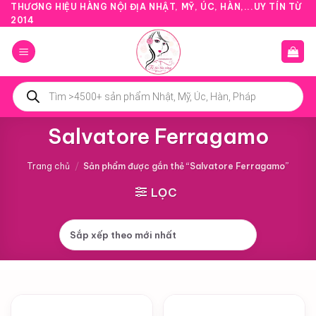
Bỏ
THƯƠNG HIỆU HÀNG NỘI ĐỊA NHẬT, MỸ, ÚC, HÀN,...UY TÍN TỪ
2014
qua
nội
dung
Tìm
kiếm
sản
phẩm
Salvatore Ferragamo
Trang chủ
/
Sản phẩm được gắn thẻ “Salvatore Ferragamo”
LỌC