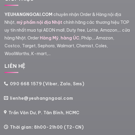
YEUHANGNGOAI.COM
chuyên nhận Order & Hàng nội địa
Nhật,
mỹ phẩm nội địa Nhật
chính hãng các thương hiệu TOP
uy tín nhất mua tại AEON mall, Duty free, Lotte, Amazon,... cửa
hàng Nhật. Order
Hàng Mỹ
,
hàng ÚC
, Pháp,...Amazon,
Costco, Target, Sephora, Walmart, Chemist, Coles,
WoolWorths, K-mart,...
LIÊN HỆ
090 668 1579 (Viber, Zalo, Sms)
lienhe@yeuhangngoai.com
Trần Văn Dư, P. Tân Bình, HCMC
Thời gian: 8h00-21h00 (T2-CN)