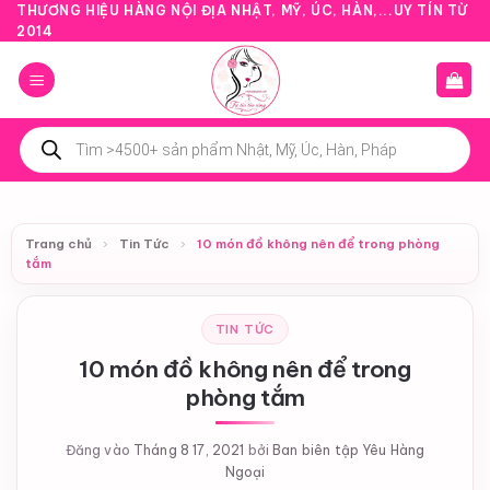
Bỏ
THƯƠNG HIỆU HÀNG NỘI ĐỊA NHẬT, MỸ, ÚC, HÀN,...UY TÍN TỪ
2014
qua
nội
dung
Tìm
kiếm
sản
phẩm
Trang chủ
›
Tin Tức
›
10 món đồ không nên để trong phòng
tắm
TIN TỨC
10 món đồ không nên để trong
phòng tắm
Đăng vào
Tháng 8 17, 2021
bởi
Ban biên tập Yêu Hàng
Ngoại