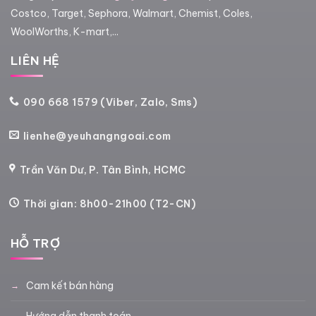
Costco, Target, Sephora, Walmart, Chemist, Coles,
WoolWorths, K-mart,...
LIÊN HỆ
090 668 1579 (Viber, Zalo, Sms)
lienhe@yeuhangngoai.com
Trần Văn Dư, P. Tân Bình, HCMC
Thời gian: 8h00-21h00 (T2-CN)
HỖ TRỢ
Cam kết bán hàng
Hướng dẫn thanh toán