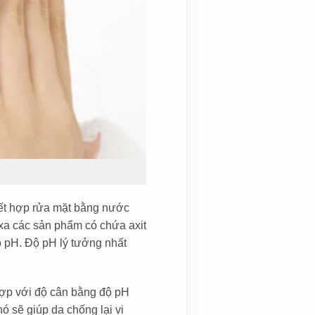
kết hợp rửa mặt bằng nước
xa các sản phẩm có chứa axit
ộ pH. Độ pH lý tưởng nhất
hợp với độ cân bằng độ pH
nó sẽ giúp da chống lại vi