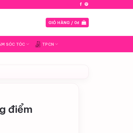
Blog
GIỎ HÀNG /
0
₫
ĂM SÓC TÓC
TPCN
ng điểm