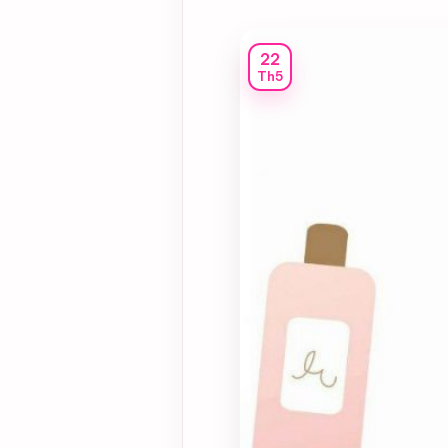
22
Th5