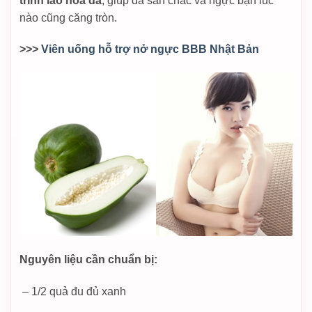
trình lão hóa da
, giúp da săn chắc và ngực bạn lúc
nào cũng căng tròn.
>>>
Viên uống hỗ trợ nở ngực BBB Nhật Bản
Nguyên liệu cần chuẩn bị:
– 1/2 quả đu đủ xanh