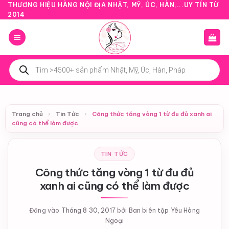
Bỏ
THƯƠNG HIỆU HÀNG NỘI ĐỊA NHẬT, MỸ, ÚC, HÀN,...UY TÍN TỪ
2014
qua
nội
dung
Tìm
kiếm
sản
phẩm
Trang chủ
›
Tin Tức
›
Công thức tăng vòng 1 từ đu đủ xanh ai
cũng có thể làm được
TIN TỨC
Công thức tăng vòng 1 từ đu đủ
xanh ai cũng có thể làm được
Đăng vào
Tháng 8 30, 2017
bởi
Ban biên tập Yêu Hàng
Ngoại