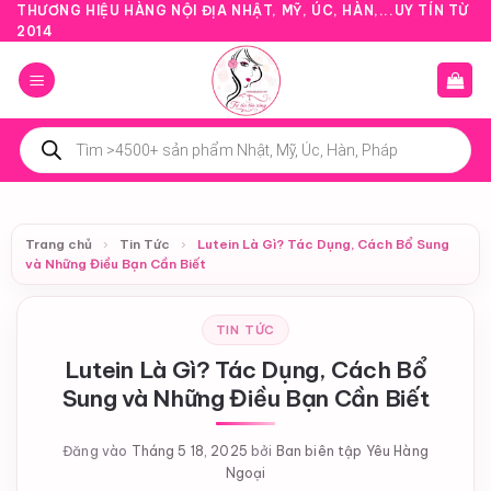
Bỏ
THƯƠNG HIỆU HÀNG NỘI ĐỊA NHẬT, MỸ, ÚC, HÀN,...UY TÍN TỪ
2014
qua
nội
dung
Tìm
kiếm
sản
phẩm
Trang chủ
›
Tin Tức
›
Lutein Là Gì? Tác Dụng, Cách Bổ Sung
và Những Điều Bạn Cần Biết
TIN TỨC
Lutein Là Gì? Tác Dụng, Cách Bổ
Sung và Những Điều Bạn Cần Biết
Đăng vào
Tháng 5 18, 2025
bởi
Ban biên tập Yêu Hàng
Ngoại