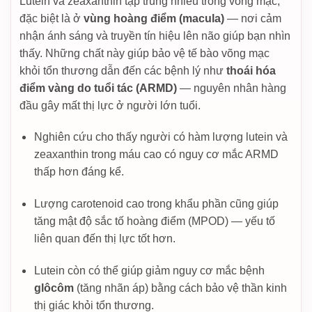
Lutein và zeaxanthin tập trung nhiều trong võng mạc,
đặc biệt là ở
vùng hoàng điểm (macula)
— nơi cảm
nhận ánh sáng và truyền tín hiệu lên não giúp bạn nhìn
thấy. Những chất này giúp bảo vệ tế bào võng mạc
khỏi tổn thương dẫn đến các bệnh lý như
thoái hóa
điểm vàng do tuổi tác (ARMD)
— nguyên nhân hàng
đầu gây mất thị lực ở người lớn tuổi.
Nghiên cứu cho thấy người có hàm lượng lutein và
zeaxanthin trong máu cao có nguy cơ mắc ARMD
thấp hơn đáng kể.
Lượng carotenoid cao trong khẩu phần cũng giúp
tăng mật độ sắc tố hoàng điểm (MPOD) — yếu tố
liên quan đến thị lực tốt hơn.
Lutein còn có thể giúp giảm nguy cơ mắc bệnh
glôcôm
(tăng nhãn áp) bằng cách bảo vệ thần kinh
thị giác khỏi tổn thương.