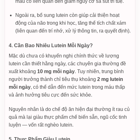
máu có liên quan đến giảm nguy cơ sa sút trí tuệ.
Ngoài ra, bổ sung lutein còn giúp cải thiện hoạt
động của não trong khi học, tăng thể tích chất xám
(liên quan đến trí nhớ, xử lý thông tin, ra quyết định).
4. Cần Bao Nhiêu Lutein Mỗi Ngày?
Mặc dù chưa có khuyến nghị chính thức về lượng
lutein cần thiết hằng ngày, các chuyên gia thường đề
xuất khoảng
10 mg mỗi ngày
. Tuy nhiên, trung bình
người trưởng thành chỉ tiêu thụ khoảng
2 mg lutein
mỗi ngày
, có thể dẫn đến mức lutein trong máu thấp
và ảnh hưởng tiêu cực đến sức khỏe.
Nguyên nhân là do chế độ ăn hiện đại thường ít rau củ
quả mà lại giàu thực phẩm chế biến sẵn, ngũ cốc tinh
luyện — vốn rất nghèo lutein.
5. Thực Phẩm Giàu Lutein