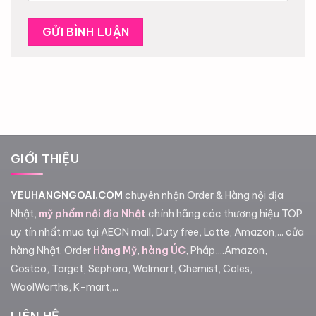
GIỚI THIỆU
YEUHANGNGOAI.COM
chuyên nhận Order & Hàng nội địa
Nhật,
mỹ phẩm nội địa Nhật
chính hãng các thương hiệu TOP
uy tín nhất mua tại AEON mall, Duty free, Lotte, Amazon,... cửa
hàng Nhật. Order
Hàng Mỹ
,
hàng ÚC
, Pháp,...Amazon,
Costco, Target, Sephora, Walmart, Chemist, Coles,
WoolWorths, K-mart,...
LIÊN HỆ