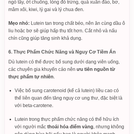
ngò tây, ớt chuông, lòng đỏ trứng, quả xuân đào, bơ,
mâm xôi, kiwi, lý gai và lý chua đen.
Mẹo nhỏ:
Lutein tan trong chất béo, nên ăn cùng dầu ô
liu hoặc bơ sẽ giúp hấp thụ tốt hơn. Cắt nhỏ và nấu
chín cũng giúp tăng sinh khả dụng.
6. Thực Phẩm Chức Năng và Nguy Cơ Tiềm Ẩn
Dù lutein có thể được bổ sung dưới dạng viên uống,
các chuyên gia khuyến cáo nên
ưu tiên nguồn từ
thực phẩm tự nhiên
.
Việc bổ sung carotenoid (kể cả lutein) liều cao có
thể liên quan đến tăng nguy cơ ung thư, đặc biệt là
với beta-carotene.
Lutein trong thực phẩm chức năng có thể hữu ích
với người mắc
thoái hóa điểm vàng
, nhưng không