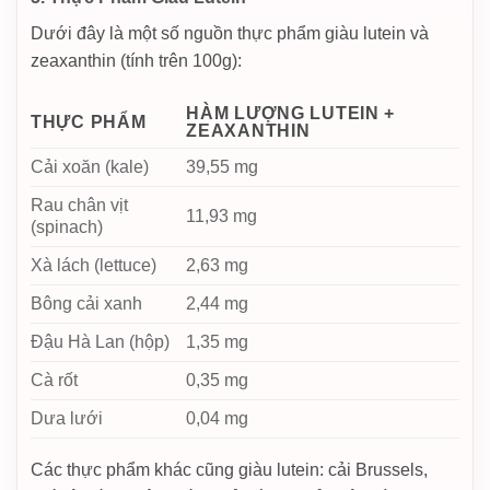
Dưới đây là một số nguồn thực phẩm giàu lutein và
zeaxanthin (tính trên 100g):
HÀM LƯỢNG LUTEIN +
THỰC PHẨM
ZEAXANTHIN
Cải xoăn (kale)
39,55 mg
Rau chân vịt
11,93 mg
(spinach)
Xà lách (lettuce)
2,63 mg
Bông cải xanh
2,44 mg
Đậu Hà Lan (hộp)
1,35 mg
Cà rốt
0,35 mg
Dưa lưới
0,04 mg
Các thực phẩm khác cũng giàu lutein: cải Brussels,