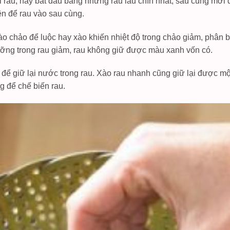
 rau, hãy bắt đầu bằng những rau lâu chín nhất, sau cùng mới
ên để rau vào sau cùng.
o chảo để luộc hay xào khiến nhiệt độ trong chảo giảm, phân b
ưỡng trong rau giảm, rau không giữ được màu xanh vốn có.
ất để giữ lại nước trong rau. Xào rau nhanh cũng giữ lại được m
g để chế biến rau.