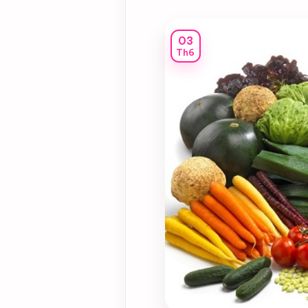
03
Th6