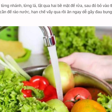
ra từng nhánh, từng lá, lật qua hai bề mặt để rửa, sau đó bỏ vào 
cần để ráo nước, hạn chế vẩy qua rồi ăn ngay dễ gây đau bụng