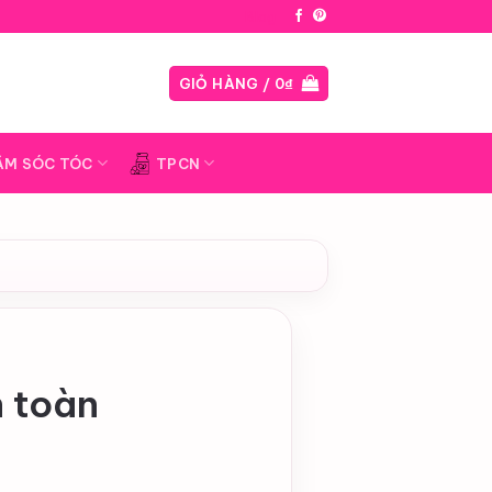
Blog
GIỎ HÀNG /
0
₫
ĂM SÓC TÓC
TPCN
n toàn