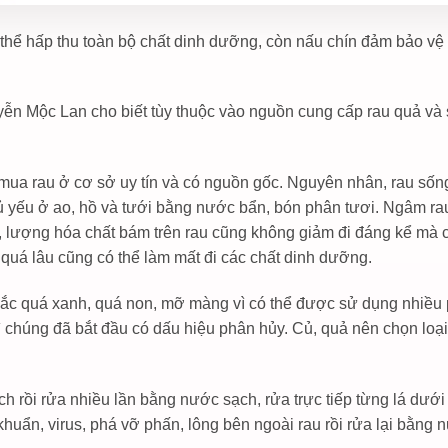
 thể hấp thu toàn bộ chất dinh dưỡng, còn nấu chín đảm bảo vệ
n Mộc Lan cho biết tùy thuộc vào nguồn cung cấp rau quả và 
ua rau ở cơ sở uy tín và có nguồn gốc. Nguyên nhân, rau sốn
chủ yếu ở ao, hồ và tưới bằng nước bẩn, bón phân tươi. Ngâm r
, lượng hóa chất bám trên rau cũng không giảm đi đáng kể mà cò
 quá lâu cũng có thể làm mất đi các chất dinh dưỡng.
ắc quá xanh, quá non, mỡ màng vì có thể được sử dụng nhiều
ì chúng đã bắt đầu có dấu hiệu phân hủy. Củ, quả nên chọn loại
ch rồi rửa nhiều lần bằng nước sạch, rửa trực tiếp từng lá dướ
i khuẩn, virus, phá vỡ phấn, lông bên ngoài rau rồi rửa lại bằng