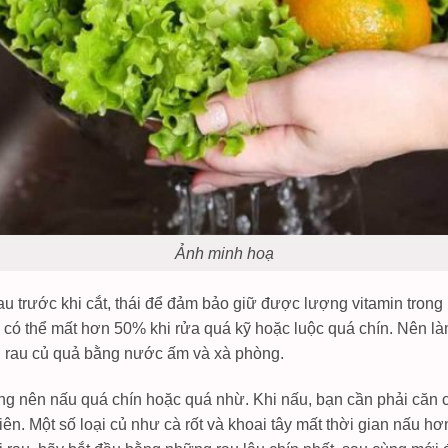
Ảnh minh hoạ
u trước khi cắt, thái để đảm bảo giữ được lượng vitamin trong r
có thể mất hơn 50% khi rửa quá kỹ hoặc luộc quá chín. Nên làm
hái rau củ quả bằng nước ấm và xà phòng.
ng nên nấu quá chín hoặc quá nhừ. Khi nấu, bạn cần phải căn 
ên. Một số loại củ như cà rốt và khoai tây mất thời gian nấu h