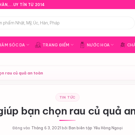
ÀN,...UY TÍN TỪ 2014
HĂM SÓC DA
TRANG ĐIỂM
NƯỚC HOA
CH
ọn rau củ quả an toàn
TIN TỨC
iúp bạn chọn rau củ quả a
Đăng vào
Tháng 6 3, 2021
bởi
Ban biên tập Yêu Hàng Ngoại