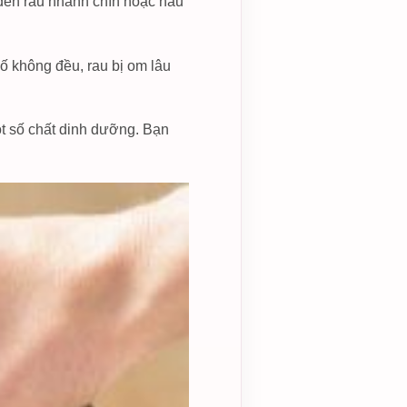
 đến rau nhanh chín hoặc nấu
ố không đều, rau bị om lâu
ột số chất dinh dưỡng. Bạn