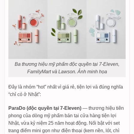
Ba thương hiệu mỹ phẩm độc quyền tại 7-Eleven,
FamilyMart và Lawson. Ảnh minh họa
Đây là nhóm “hot” nhất vì giá rẻ, tiện lợi và đúng nghĩa
“chỉ có ở Nhật”:
ParaDo (độc quyền tại 7-Eleven)
— thương hiệu tiên
phong của dòng mỹ phẩm bán tại cửa hàng tiện lợi
Nhật, vừa kỷ niệm 25 năm hoạt động. Nổi bật với set
trang điểm mini gọn như điện thoại (kem nền, lót, chì