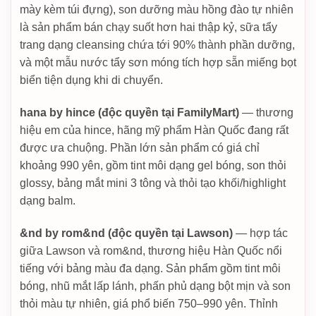
mày kèm túi đựng), son dưỡng màu hồng đào tự nhiên
là sản phẩm bán chạy suốt hơn hai thập kỷ, sữa tẩy
trang dạng cleansing chứa tới 90% thành phần dưỡng,
và một mẫu nước tẩy sơn móng tích hợp sẵn miếng bọt
biển tiện dụng khi di chuyển.
hana by hince (độc quyền tại FamilyMart)
— thương
hiệu em của hince, hãng mỹ phẩm Hàn Quốc đang rất
được ưa chuộng. Phần lớn sản phẩm có giá chỉ
khoảng 990 yên, gồm tint môi dạng gel bóng, son thỏi
glossy, bảng mắt mini 3 tông và thỏi tạo khối/highlight
dạng balm.
&nd by rom&nd (độc quyền tại Lawson)
— hợp tác
giữa Lawson và rom&nd, thương hiệu Hàn Quốc nổi
tiếng với bảng màu đa dạng. Sản phẩm gồm tint môi
bóng, nhũ mắt lấp lánh, phấn phủ dạng bột mịn và son
thỏi màu tự nhiên, giá phổ biến 750–990 yên. Thỉnh