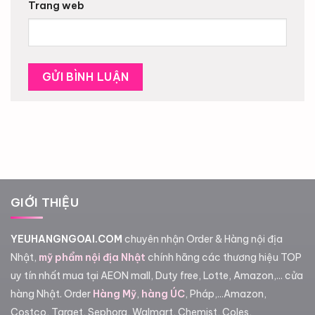
Trang web
GIỚI THIỆU
YEUHANGNGOAI.COM
chuyên nhận Order & Hàng nội địa
Nhật,
mỹ phẩm nội địa Nhật
chính hãng các thương hiệu TOP
uy tín nhất mua tại AEON mall, Duty free, Lotte, Amazon,... cửa
hàng Nhật. Order
Hàng Mỹ
,
hàng ÚC
, Pháp,...Amazon,
Costco, Target, Sephora, Walmart, Chemist, Coles,