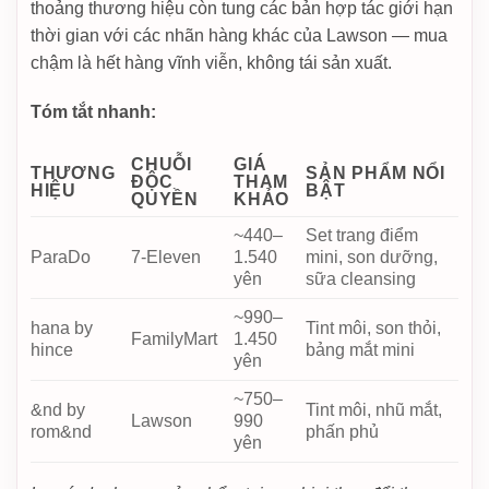
thoảng thương hiệu còn tung các bản hợp tác giới hạn
thời gian với các nhãn hàng khác của Lawson — mua
chậm là hết hàng vĩnh viễn, không tái sản xuất.
Tóm tắt nhanh:
CHUỖI
GIÁ
THƯƠNG
SẢN PHẨM NỔI
ĐỘC
THAM
HIỆU
BẬT
QUYỀN
KHẢO
~440–
Set trang điểm
ParaDo
7-Eleven
1.540
mini, son dưỡng,
yên
sữa cleansing
~990–
hana by
Tint môi, son thỏi,
FamilyMart
1.450
hince
bảng mắt mini
yên
~750–
&nd by
Tint môi, nhũ mắt,
Lawson
990
rom&nd
phấn phủ
yên