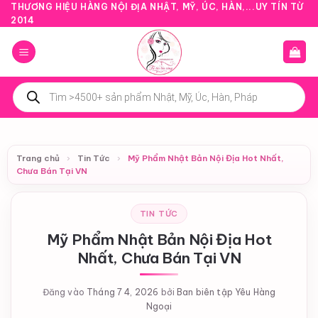
Bỏ
THƯƠNG HIỆU HÀNG NỘI ĐỊA NHẬT, MỸ, ÚC, HÀN,...UY TÍN TỪ
2014
qua
nội
dung
Tìm
kiếm
sản
phẩm
Trang chủ
›
Tin Tức
›
Mỹ Phẩm Nhật Bản Nội Địa Hot Nhất,
Chưa Bán Tại VN
TIN TỨC
Mỹ Phẩm Nhật Bản Nội Địa Hot
Nhất, Chưa Bán Tại VN
Đăng vào
Tháng 7 4, 2026
bởi
Ban biên tập Yêu Hàng
Ngoại