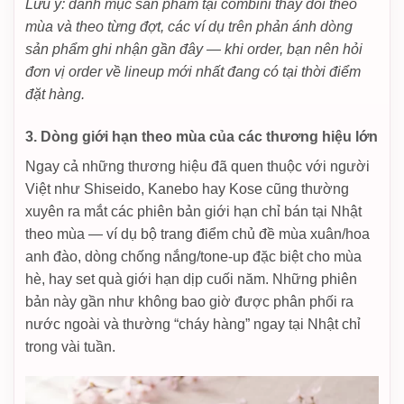
Lưu ý: danh mục sản phẩm tại combini thay đổi theo
mùa và theo từng đợt, các ví dụ trên phản ánh dòng
sản phẩm ghi nhận gần đây — khi order, bạn nên hỏi
đơn vị order về lineup mới nhất đang có tại thời điểm
đặt hàng.
3. Dòng giới hạn theo mùa của các thương hiệu lớn
Ngay cả những thương hiệu đã quen thuộc với người
Việt như Shiseido, Kanebo hay Kose cũng thường
xuyên ra mắt các phiên bản giới hạn chỉ bán tại Nhật
theo mùa — ví dụ bộ trang điểm chủ đề mùa xuân/hoa
anh đào, dòng chống nắng/tone-up đặc biệt cho mùa
hè, hay set quà giới hạn dịp cuối năm. Những phiên
bản này gần như không bao giờ được phân phối ra
nước ngoài và thường “cháy hàng” ngay tại Nhật chỉ
trong vài tuần.