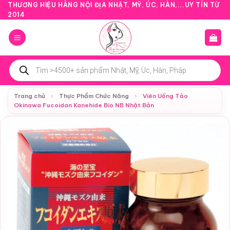
Bỏ
THƯƠNG HIỆU HÀNG NỘI ĐỊA NHẬT, MỸ, ÚC, HÀN,...UY TÍN TỪ
2014
qua
nội
dung
Tìm
kiếm
sản
phẩm
Trang chủ
›
Thực Phẩm Chức Năng
›
Viên Uống Tảo
Okinawa Fucoidan Kanehide Bio NB Nhật Bản