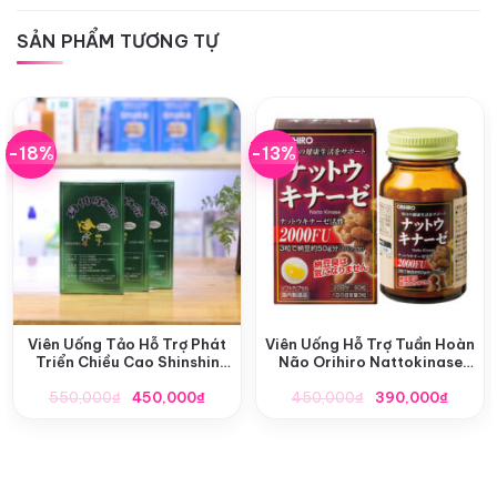
SẢN PHẨM TƯƠNG TỰ
-18%
-13%
Viên Uống Tảo Hỗ Trợ Phát
Viên Uống Hỗ Trợ Tuần Hoàn
Triển Chiều Cao Shinshin
Não Orihiro Nattokinase
Kakumei Nhật Bản
2000FU Nội Địa Nhật Bản
Giá
Giá
Giá
Giá
550,000
₫
450,000
₫
450,000
₫
390,000
₫
gốc
hiện
gốc
hiện
là:
tại
là:
tại
550,000₫.
là:
450,000₫.
là:
450,000₫.
390,0