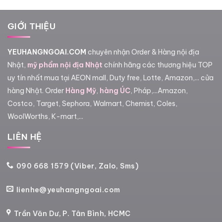
GIỚI THIỆU
YEUHANGNGOAI.COM
chuyên nhận Order & Hàng nội địa
Nhật,
mỹ phẩm nội địa Nhật
chính hãng các thương hiệu TOP
uy tín nhất mua tại AEON mall, Duty free, Lotte, Amazon,... cửa
hàng Nhật. Order
Hàng Mỹ
,
hàng ÚC
, Pháp,...Amazon,
Costco, Target, Sephora, Walmart, Chemist, Coles,
WoolWorths, K-mart,...
LIÊN HỆ
090 668 1579 (Viber, Zalo, Sms)
lienhe@yeuhangngoai.com
Trần Văn Dư, P. Tân Bình, HCMC