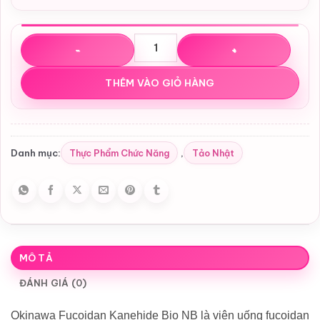
Viên Uống Tảo Okinawa Fucoidan Kanehide Bio NB Nhật 
THÊM VÀO GIỎ HÀNG
Thực Phẩm Chức Năng
Tảo Nhật
Danh mục:
,
MÔ TẢ
ĐÁNH GIÁ (0)
Okinawa Fucoidan Kanehide Bio NB là viên uống fucoidan