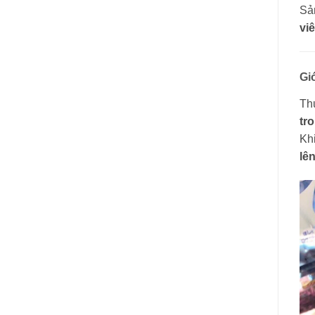
Sả
vi
Gi
Th
tr
Kh
lê