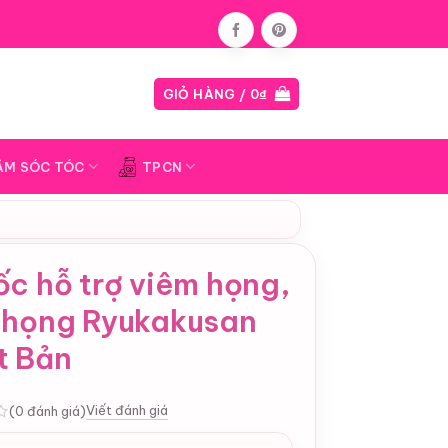
Blog
GIỎ HÀNG /
0
₫
ĂM SÓC TÓC
TPCN
c hỗ trợ viêm họng,
 họng Ryukakusan
t Bản
Viết đánh giá
(0 đánh giá)