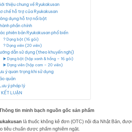
iới thiệu chung về Ryukakusan
ơ chế hỗ trợ của Ryukakusan
ông dụng hỗ trợ nổi bật
hành phần chính
ác phiên bản Ryukakusan phổ biến
? Dạng bột (16 gói)
? Dạng viên (20 viên)
ướng dẫn sử dụng (theo khuyến nghị)
▶️ Dạng bột (hộp xanh & hồng – 16 gói)
▶️ Dạng viên (hộp cam – 20 viên)
ưu ý quan trọng khi sử dụng
ảo quản
 Lưu ý pháp lý
 KẾT LUẬN
 Thông tin minh bạch nguồn gốc sản phẩm
ukakusan
là thuốc không kê đơn (OTC) nội địa Nhật Bản, được
eo tiêu chuẩn dược phẩm nghiêm ngặt.