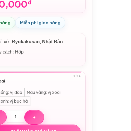
0,000
₫
 hàng
Miễn phí giao hàng
ất xứ:
Ryukakusan
,
Nhật Bản
y cách: Hộp
XÓA
oại
ồng: vị đào
Màu vàng: vị xoài
anh: vị bạc hà
 hỗ trợ viêm họng, đau họng Ryukakusan Nhật Bản số lượng