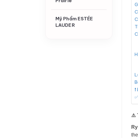
Prairie
G
C
Mỹ Phẩm ESTÉE
C
LAUDER
T
C
H
L
B
❗
✅
⚠️
Ry
th