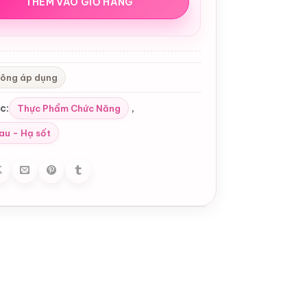
THÊM VÀO GIỎ HÀNG
ông áp dụng
c:
,
Thực Phẩm Chức Năng
au - Hạ sốt