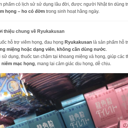
n phẩm có lịch sử sử dụng lâu đời, được người Nhật tin dùng 
êm họng – ho có đờm
trong sinh hoạt hằng ngày.
ới thiệu chung về Ryukakusan
uốc hỗ trợ viêm họng, đau họng
Ryukakusan
là sản phẩm hỗ t
ong miệng hoặc dạng viên
,
không cần dùng nước
.
i sử dụng, thuốc tan chậm tại khoang miệng và họng, giúp các
n niêm mạc họng
, mang lại cảm giác dịu họng, dễ chịu.