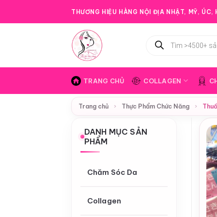
Bỏ
THƯƠNG HIỆU HÀNG NỘI ĐỊA NHẬT, MỸ, ÚC, H
qua
nội
Tìm
dung
kiếm
sản
phẩm
TRANG CHỦ
COLLAGEN
C
Trang chủ
›
Thực Phẩm Chức Năng
›
Thuố
DANH MỤC SẢN
PHẨM
Chăm Sóc Da
Collagen