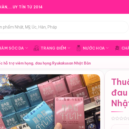
ÀN,...UY TÍN TỪ 2014
HĂM SÓC DA
TRANG ĐIỂM
NƯỚC HOA
CH
c hỗ trợ viêm họng, đau họng Ryukakusan Nhật Bản
Thuố
đau
Nhậ
0