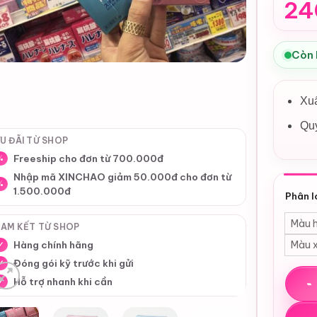
24
Còn
Xu
Qu
U ĐÃI TỪ SHOP
Freeship cho đơn từ 700.000đ
%
Nhập mã XINCHAO giảm 50.000đ cho đơn từ
%
1.500.000đ
Phân l
Màu h
AM KẾT TỪ SHOP
Hàng chính hãng
Màu x
✓
Đóng gói kỹ trước khi gửi
✓
Thuốc
Hỗ trợ nhanh khi cần
✓