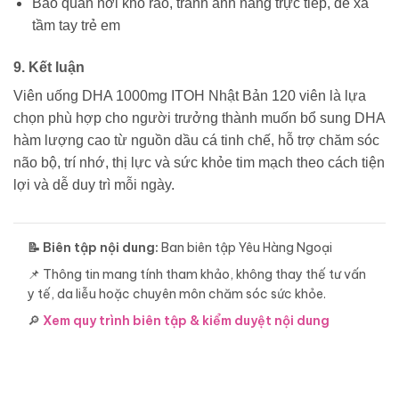
Bảo quản nơi khô ráo, tránh ánh nắng trực tiếp, để xa
tầm tay trẻ em
9. Kết luận
Viên uống DHA 1000mg ITOH Nhật Bản 120 viên là lựa
chọn phù hợp cho người trưởng thành muốn bổ sung DHA
hàm lượng cao từ nguồn dầu cá tinh chế, hỗ trợ chăm sóc
não bộ, trí nhớ, thị lực và sức khỏe tim mạch theo cách tiện
lợi và dễ duy trì mỗi ngày.
📝 Biên tập nội dung:
Ban biên tập Yêu Hàng Ngoại
📌 Thông tin mang tính tham khảo, không thay thế tư vấn
y tế, da liễu hoặc chuyên môn chăm sóc sức khỏe.
🔎
Xem quy trình biên tập & kiểm duyệt nội dung