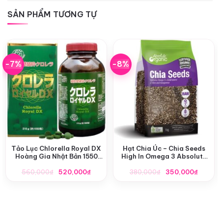
SẢN PHẨM TƯƠNG TỰ
-7%
-8%
Tảo Lục Chlorella Royal DX
Hạt Chia Úc – Chia Seeds
Hoàng Gia Nhật Bản 1550
High In Omega 3 Absolute
Viên
Organic 1kg
Giá
Giá
Giá
Giá
560,000
₫
520,000
₫
380,000
₫
350,000
₫
gốc
hiện
gốc
hiện
là:
tại
là:
tại
560,000₫.
là:
380,000₫.
là:
520,000₫.
350,0