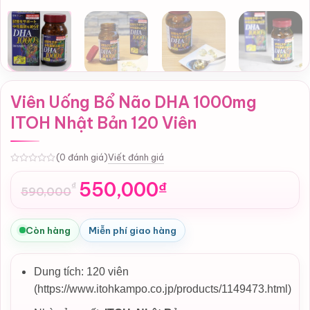
Viên Uống Bổ Não DHA 1000mg
ITOH Nhật Bản 120 Viên
Viết đánh giá
(0 đánh giá)
0
550,000
₫
₫
590,000
Giá
Giá
gốc
hiện
là:
tại
Còn hàng
Miễn phí giao hàng
590,000₫.
là:
550,000₫.
Dung tích: 120 viên
(https://www.itohkampo.co.jp/products/1149473.html)