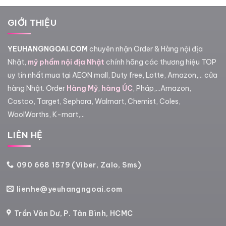
GIỚI THIỆU
YEUHANGNGOAI.COM
chuyên nhận Order & Hàng nội địa
Nhật,
mỹ phẩm nội địa Nhật
chính hãng các thương hiệu TOP
uy tín nhất mua tại AEON mall, Duty free, Lotte, Amazon,... cửa
hàng Nhật. Order
Hàng Mỹ
,
hàng ÚC
, Pháp,...Amazon,
Costco, Target, Sephora, Walmart, Chemist, Coles,
WoolWorths, K-mart,...
LIÊN HỆ
090 668 1579 (Viber, Zalo, Sms)
lienhe@yeuhangngoai.com
Trần Văn Dư, P. Tân Bình, HCMC