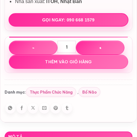
Nhà sản xuất:
ITOH, Nhật Bản
GỌI NGAY: 090 668 1579
Viên Uống Bổ Não DHA 1000mg ITOH Nhật Bản 120 Viên s
THÊM VÀO GIỎ HÀNG
Thực Phẩm Chức Năng
Bổ Não
Danh mục:
,
MÔ TẢ