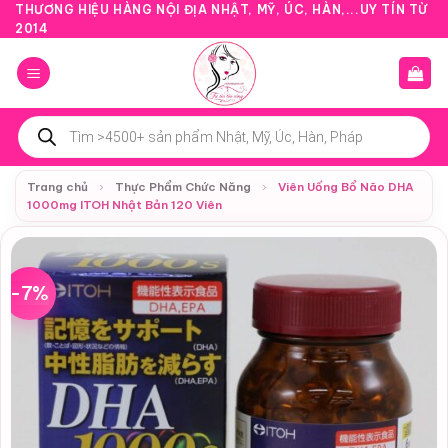
Bỏ
THƯƠNG HIỆU HÀNG NỘI ĐỊA NHẬT, MỸ, ÚC, HÀN,...UY TÍN TỪ
2014
qua
nội
dung
Tìm
kiếm
sản
phẩm
Trang chủ
›
Thực Phẩm Chức Năng
›
Viên Uống Bổ Não DHA
1000mg ITOH Nhật Bản 120 Viên
-7%