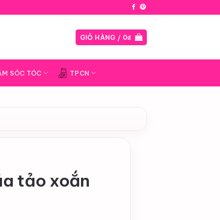
Blog
GIỎ HÀNG /
0
₫
ĂM SÓC TÓC
TPCN
̉a tảo xoắn