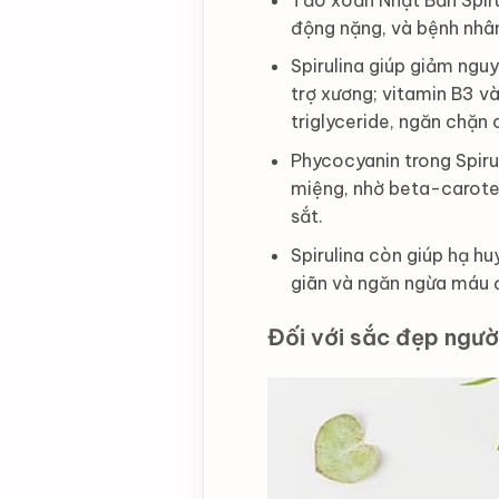
động nặng, và bệnh nhân
Spirulina giúp giảm ngu
trợ xương; vitamin B3 
triglyceride, ngăn chặn 
Phycocyanin trong Spiru
miệng, nhờ beta-caroten
sắt.
Spirulina còn giúp hạ h
giãn và ngăn ngừa máu 
Đối với sắc đẹp ngườ