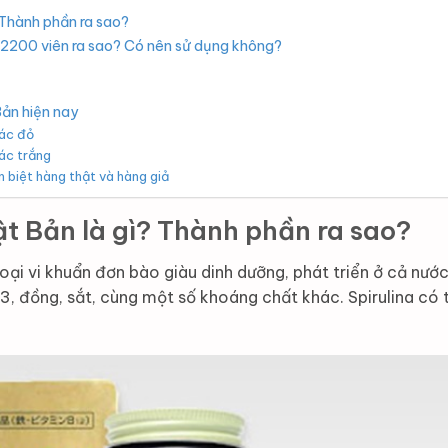
 Thành phần ra sao?
ật 2200 viên ra sao? Có nên sử dụng không?
Bản hiện nay
ác đỏ
ác trắng
n biệt hàng thật và hàng giả
ật Bản là gì? Thành phần ra sao?
loại vi khuẩn đơn bào giàu dinh dưỡng, phát triển ở cả nư
B3, đồng, sắt, cùng một số khoáng chất khác. Spirulina có