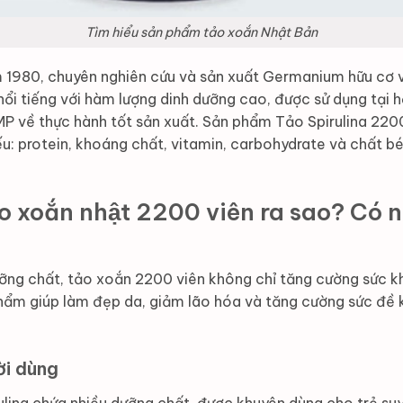
Tìm hiểu sản phẩm tảo xoắn Nhật Bản
 1980, chuyên nghiên cứu và sản xuất Germanium hữu cơ v
nổi tiếng với hàm lượng dinh dưỡng cao, được sử dụng tại
P về thực hành tốt sản xuất. Sản phẩm Tảo Spirulina 220
u: protein, khoáng chất, vitamin, carbohydrate và chất bé
ảo xoắn nhật 2200 viên ra sao? Có
ỡng chất, tảo xoắn 2200 viên không chỉ tăng cường sức 
phẩm giúp làm đẹp da, giảm lão hóa và tăng cường sức đề 
ời dùng
lina chứa nhiều dưỡng chất, được khuyên dùng cho trẻ suy 