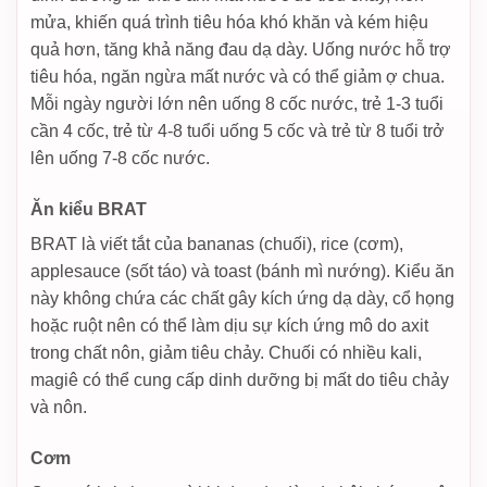
mửa, khiến quá trình tiêu hóa khó khăn và kém hiệu
quả hơn, tăng khả năng đau dạ dày. Uống nước hỗ trợ
tiêu hóa, ngăn ngừa mất nước và có thể giảm ợ chua.
Mỗi ngày người lớn nên uống 8 cốc nước, trẻ 1-3 tuổi
cần 4 cốc, trẻ từ 4-8 tuổi uống 5 cốc và trẻ từ 8 tuổi trở
lên uống 7-8 cốc nước.
Ăn kiểu BRAT
BRAT là viết tắt của bananas (chuối), rice (cơm),
applesauce (sốt táo) và toast (bánh mì nướng). Kiểu ăn
này không chứa các chất gây kích ứng dạ dày, cổ họng
hoặc ruột nên có thể làm dịu sự kích ứng mô do axit
trong chất nôn, giảm tiêu chảy. Chuối có nhiều kali,
magiê có thể cung cấp dinh dưỡng bị mất do tiêu chảy
và nôn.
Cơm