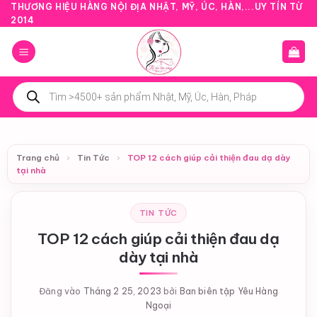
Bỏ
THƯƠNG HIỆU HÀNG NỘI ĐỊA NHẬT, MỸ, ÚC, HÀN,...UY TÍN TỪ
2014
qua
nội
dung
Tìm
kiếm
sản
phẩm
Trang chủ
›
Tin Tức
›
TOP 12 cách giúp cải thiện đau dạ dày
tại nhà
TIN TỨC
TOP 12 cách giúp cải thiện đau dạ
dày tại nhà
Đăng vào
Tháng 2 25, 2023
bởi
Ban biên tập Yêu Hàng
Ngoại