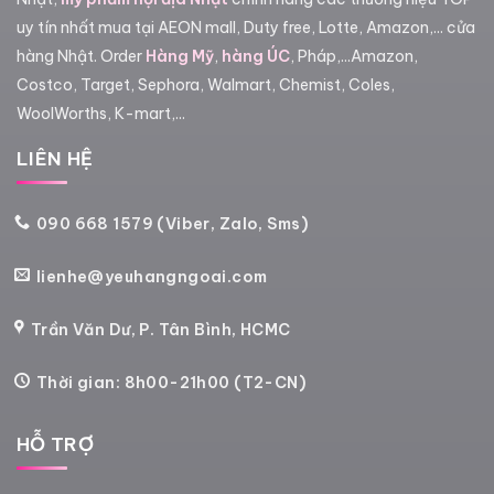
uy tín nhất mua tại AEON mall, Duty free, Lotte, Amazon,... cửa
hàng Nhật. Order
Hàng Mỹ
,
hàng ÚC
, Pháp,...Amazon,
Costco, Target, Sephora, Walmart, Chemist, Coles,
WoolWorths, K-mart,...
LIÊN HỆ
090 668 1579 (Viber, Zalo, Sms)
lienhe@yeuhangngoai.com
Trần Văn Dư, P. Tân Bình, HCMC
Thời gian: 8h00-21h00 (T2-CN)
HỖ TRỢ