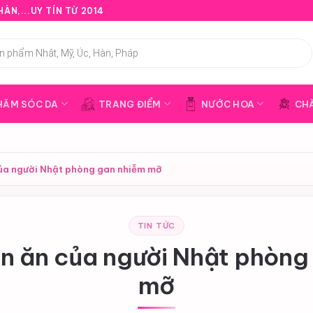
ÀN,...UY TÍN TỪ 2014
HĂM SÓC DA
TRANG ĐIỂM
NƯỚC HOA
CH
ủa người Nhật phòng gan nhiễm mỡ
TIN TỨC
n ăn của người Nhật phòng
mỡ