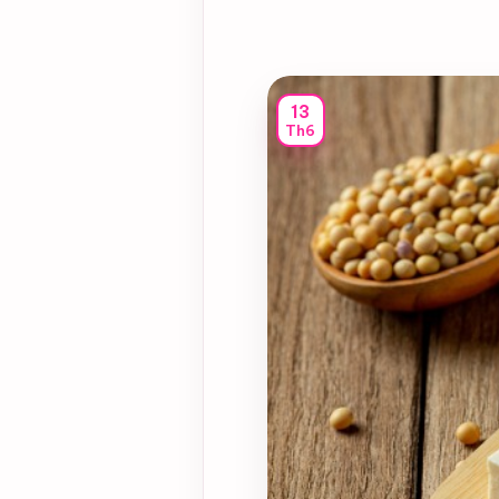
13
Th6