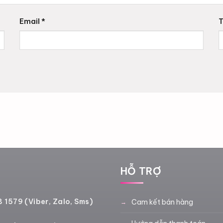
Email
*
T
Ệ
HỖ TRỢ
 1579 (Viber, Zalo, Sms)
Cam kết bán hàng