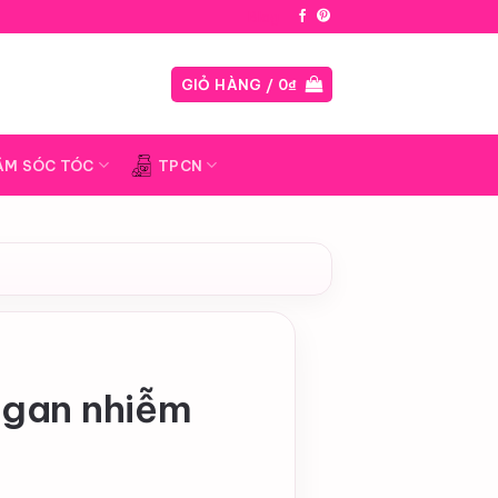
Blog
GIỎ HÀNG /
0
₫
ĂM SÓC TÓC
TPCN
 gan nhiễm