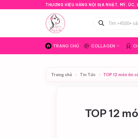
Bỏ
THƯƠNG HIỆU HÀNG NỘI ĐỊA NHẬT, MỸ, ÚC, H
qua
nội
Tìm
kiếm
dung
sản
phẩm
TRANG CHỦ
COLLAGEN
C
Trang chủ
›
Tin Tức
›
TOP 12 món ăn c
TOP 12 mó