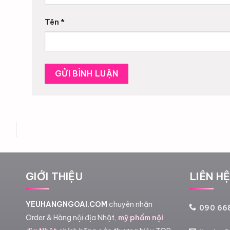
Tên
*
GIỚI THIỆU
LIÊN H
YEUHANGNGOAI.COM
chuyên nhận
090 668
Order & Hàng nội địa Nhật,
mỹ phẩm nội