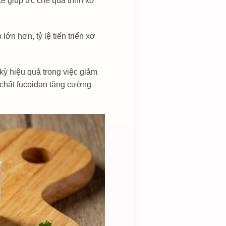
 kể giúp ức chế quá trình xơ
n hơn, tỷ lệ tiến triển xơ
kỳ hiệu quả trong việc giảm
 chất fucoidan tăng cường