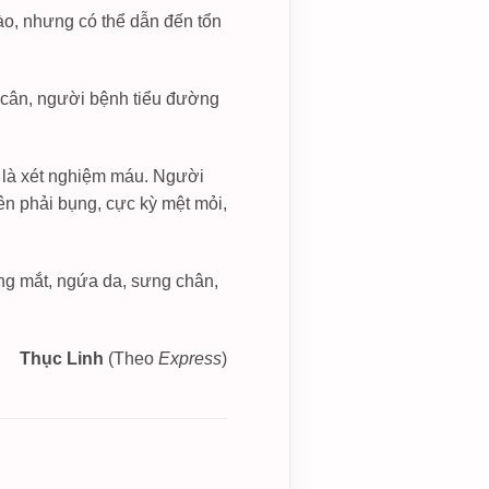
ào, nhưng có thể dẫn đến tổn
 cân, người bệnh tiểu đường
 là xét nghiệm máu. Người
ên phải bụng, cực kỳ mệt mỏi,
ắng mắt, ngứa da, sưng chân,
Thục Linh
(Theo
Express
)