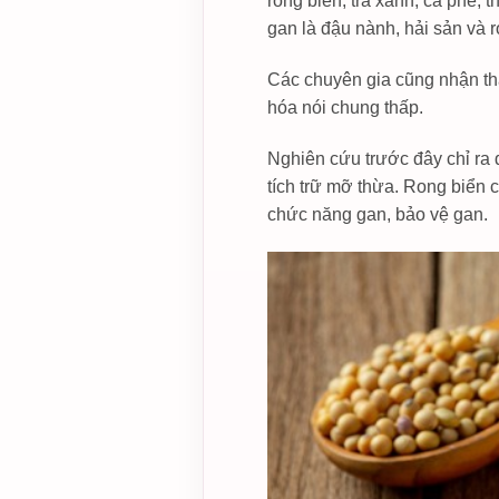
rong biển, trà xanh, cà phê, t
gan là đậu nành, hải sản và r
Các chuyên gia cũng nhận thấ
hóa nói chung thấp.
Nghiên cứu trước đây chỉ ra 
tích trữ mỡ thừa. Rong biển 
chức năng gan, bảo vệ gan.