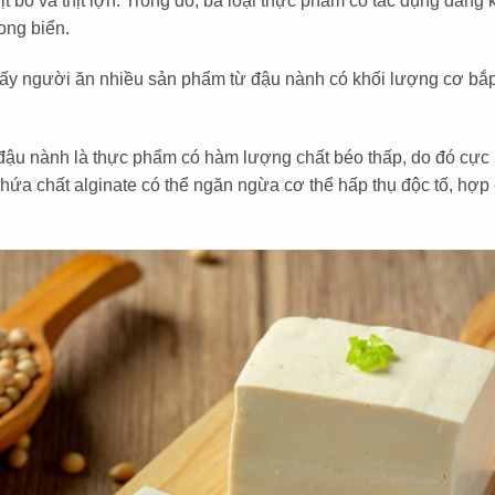
hịt bò và thịt lợn. Trong đó, ba loại thực phẩm có tác dụng đáng
ong biển.
y người ăn nhiều sản phẩm từ đậu nành có khối lượng cơ bắp lớ
đậu nành là thực phẩm có hàm lượng chất béo thấp, do đó cực 
chứa chất alginate có thể ngăn ngừa cơ thể hấp thụ độc tố, hợp