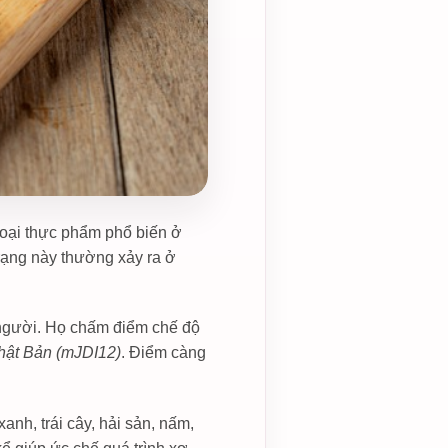
loại thực phẩm phổ biến ở
trạng này thường xảy ra ở
 người. Họ chấm điểm chế độ
hật Bản (mJDI12)
. Điểm càng
nh, trái cây, hải sản, nấm,