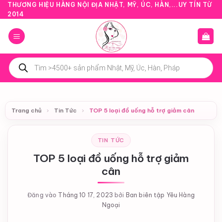
Bỏ
THƯƠNG HIỆU HÀNG NỘI ĐỊA NHẬT, MỸ, ÚC, HÀN,...UY TÍN TỪ
2014
qua
nội
dung
Tìm
kiếm
sản
phẩm
Trang chủ
›
Tin Tức
›
TOP 5 loại đồ uống hỗ trợ giảm cân
TIN TỨC
TOP 5 loại đồ uống hỗ trợ giảm
cân
Đăng vào
Tháng 10 17, 2023
bởi
Ban biên tập Yêu Hàng
Ngoại