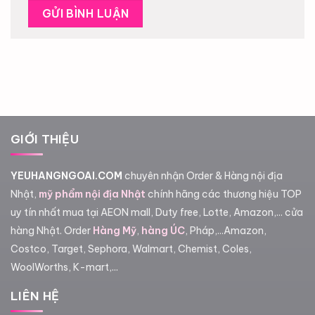
GIỚI THIỆU
YEUHANGNGOAI.COM
chuyên nhận Order & Hàng nội địa
Nhật,
mỹ phẩm nội địa Nhật
chính hãng các thương hiệu TOP
uy tín nhất mua tại AEON mall, Duty free, Lotte, Amazon,... cửa
hàng Nhật. Order
Hàng Mỹ
,
hàng ÚC
, Pháp,...Amazon,
Costco, Target, Sephora, Walmart, Chemist, Coles,
WoolWorths, K-mart,...
LIÊN HỆ