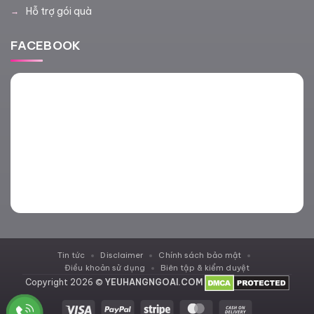
Hỗ trợ gói quà
FACEBOOK
Tin tức
Disclaimer
Chính sách bảo mật
Điều khoản sử dụng
Biên tập & kiểm duyệt
Copyright 2026 ©
YEUHANGNGOAI.COM
Visa
PayPal
Stripe
MasterCard
Cash