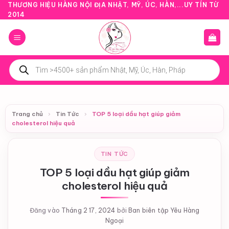
Bỏ
THƯƠNG HIỆU HÀNG NỘI ĐỊA NHẬT, MỸ, ÚC, HÀN,...UY TÍN TỪ
2014
qua
nội
dung
Tìm
kiếm
sản
phẩm
Trang chủ
›
Tin Tức
›
TOP 5 loại dầu hạt giúp giảm
cholesterol hiệu quả
TIN TỨC
TOP 5 loại dầu hạt giúp giảm
cholesterol hiệu quả
Đăng vào
Tháng 2 17, 2024
bởi
Ban biên tập Yêu Hàng
Ngoại