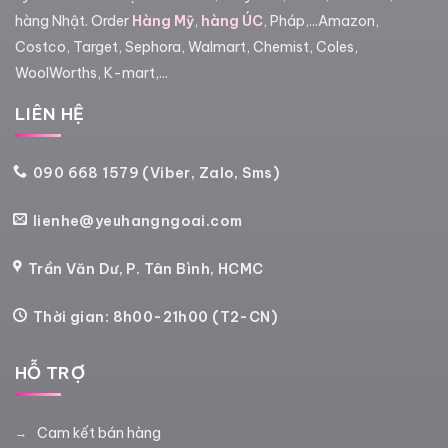
hàng Nhật. Order
Hàng Mỹ
,
hàng ÚC
, Pháp,...Amazon,
Costco, Target, Sephora, Walmart, Chemist, Coles,
WoolWorths, K-mart,...
LIÊN HỆ
090 668 1579 (Viber, Zalo, Sms)
lienhe@yeuhangngoai.com
Trần Văn Dư, P. Tân Bình, HCMC
Thời gian: 8h00-21h00 (T2-CN)
HỖ TRỢ
Cam kết bán hàng