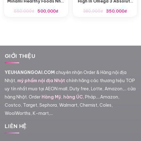
Minami Healthy Foods Nhật
High In Omega 3 Absolute
Bản
Organic 1kg
Giá
Giá
Giá
Giá
550,000
₫
500,000
₫
380,000
₫
350,000
₫
gốc
hiện
gốc
hiện
là:
tại
là:
tại
550,000₫.
là:
380,000₫.
là:
500,000₫.
350,0
GIỚI THIỆU
YEUHANGNGOAI.COM
chuyên nhận Order & Hàng nội địa
Nhật,
mỹ phẩm nội địa Nhật
chính hãng các thương hiệu TOP
uy tín nhất mua tại AEON mall, Duty free, Lotte, Amazon,... cửa
hàng Nhật. Order
Hàng Mỹ
,
hàng ÚC
, Pháp,...Amazon,
Costco, Target, Sephora, Walmart, Chemist, Coles,
WoolWorths, K-mart,...
LIÊN HỆ