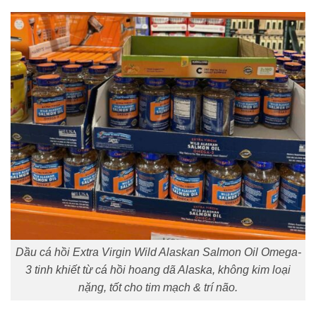
Dầu cá hồi Extra Virgin Wild Alaskan Salmon Oil Omega-
3 tinh khiết từ cá hồi hoang dã Alaska, không kim loại
nặng, tốt cho tim mạch & trí não.