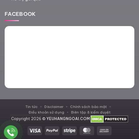
FACEBOOK
Tin tức
Disclaimer
Chính sách bảo mật
Điều khoản sử dụng
Biên tập & kiểm duyệt
Copyright 2026 ©
YEUHANGNGOAI.COM
Visa
PayPal
Stripe
MasterCard
Cash
On