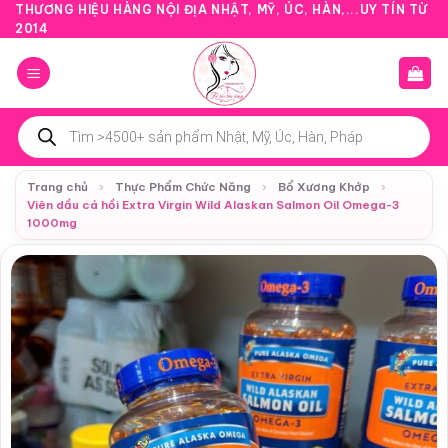
Bỏ
THƯƠNG HIỆU HÀNG NỘI ĐỊA NHẬT, MỸ, ÚC, HÀN,...UY TÍN TỪ
2014
qua
nội
dung
Tìm
kiếm
sản
phẩm
Trang chủ
›
Thực Phẩm Chức Năng
›
Bổ Xương Khớp
›
Viên dầu cá hồi Extra Virgin Wild Alaskan Salmon Oil Omega-3
1000mg