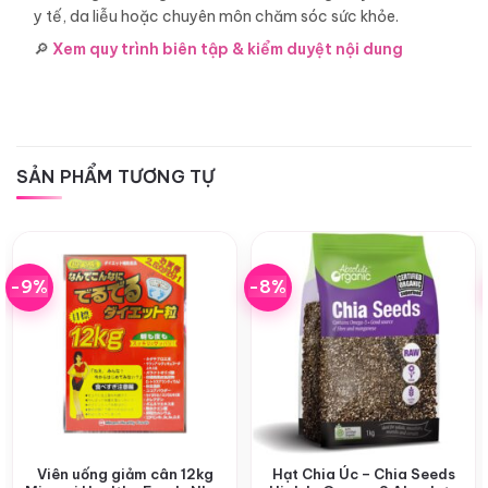
y tế, da liễu hoặc chuyên môn chăm sóc sức khỏe.
🔎
Xem quy trình biên tập & kiểm duyệt nội dung
SẢN PHẨM TƯƠNG TỰ
-9%
-8%
Viên uống giảm cân 12kg
Hạt Chia Úc – Chia Seeds