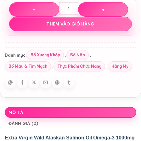
Viên dầu cá hồi Extra Virgin Wild Alaskan Salmon Oil 
THÊM VÀO GIỎ HÀNG
Bổ Xương Khớp
Bổ Não
Danh mục:
,
,
Bổ Máu & Tim Mạch
Thực Phẩm Chức Năng
Hàng Mỹ
,
,
MÔ TẢ
ĐÁNH GIÁ (0)
Extra Virgin Wild Alaskan Salmon Oil Omega-3 1000mg