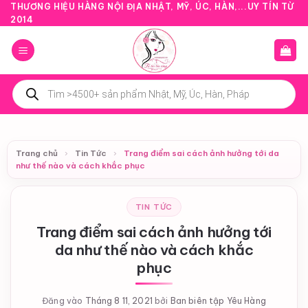
Bỏ
THƯƠNG HIỆU HÀNG NỘI ĐỊA NHẬT, MỸ, ÚC, HÀN,...UY TÍN TỪ
2014
qua
nội
dung
Tìm
kiếm
sản
phẩm
Trang chủ
›
Tin Tức
›
Trang điểm sai cách ảnh hưởng tới da
như thế nào và cách khắc phục
TIN TỨC
Trang điểm sai cách ảnh hưởng tới
da như thế nào và cách khắc
phục
Đăng vào
Tháng 8 11, 2021
bởi
Ban biên tập Yêu Hàng