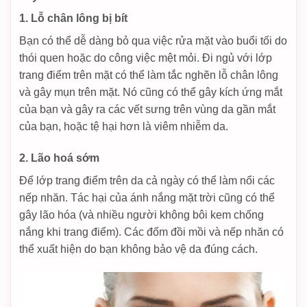
1. Lỗ chân lông bị bít
Bạn có thể dễ dàng bỏ qua việc rửa mặt vào buổi tối do
thói quen hoặc do công việc mệt mỏi. Đi ngủ với lớp
trang điểm trên mặt có thể làm tắc nghẽn lỗ chân lông
và gây mụn trên mặt. Nó cũng có thể gây kích ứng mắt
của bạn và gây ra các vết sưng trên vùng da gần mắt
của bạn, hoặc tệ hại hơn là viêm nhiễm da.
2. Lão hoá sớm
Để lớp trang điểm trên da cả ngày có thể làm nổi các
nếp nhăn. Tác hại của ánh nắng mặt trời cũng có thể
gây lão hóa (và nhiều người không bôi kem chống
nắng khi trang điểm). Các đốm đồi mồi và nếp nhăn có
thể xuất hiện do bạn không bảo vệ da đúng cách.