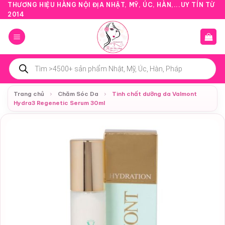
Bỏ
THƯƠNG HIỆU HÀNG NỘI ĐỊA NHẬT, MỸ, ÚC, HÀN,...UY TÍN TỪ
2014
qua
nội
dung
Tìm
kiếm
sản
phẩm
Trang chủ
›
Chăm Sóc Da
›
Tinh chất dưỡng da Valmont
Hydra3 Regenetic Serum 30ml