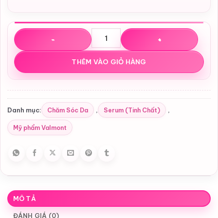
Tinh chất dưỡng da Valmont Hydra3 Regenetic Serum 30
THÊM VÀO GIỎ HÀNG
Chăm Sóc Da
Serum (Tinh Chất)
Danh mục:
,
,
Mỹ phẩm Valmont
MÔ TẢ
ĐÁNH GIÁ (0)