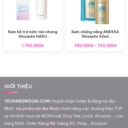
Kem hỗ trợ nám tàn nhang
Kem chống nắng ANESSA
Shiseido HAKU
Shiseido 60ml
Melanofocus CR 45g
SPF50+/PA++++ nội địa
Khoả
1,750,000
₫
390,000
Nhật
₫
–
750,000
₫
giá:
từ
390,0
đến
750,0
GIỚI THIỆU
YEUHANGNGOAI.COM
chuyên nhận Order & Hàng nội địa
Nhật,
mỹ phẩm nội địa Nhật
chính hãng các thương hiệu TOP
uy tín nhất mua tại AEON mall, Duty free, Lotte, Amazon,... cửa
hàng Nhật. Order
Hàng Mỹ
,
hàng ÚC
, Pháp,...Amazon,