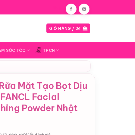
Blog
GIỎ HÀNG /
0
₫
ĂM SÓC TÓC
TPCN
Rửa Mặt Tạo Bọt Dịu
 FANCL Facial
hing Powder Nhật
Viết đánh giá
(0 đánh giá)