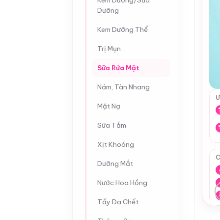
Kem Dưỡng/Sữa
Dưỡng
Kem Dưỡng Thể
Trị Mụn
Sữa Rửa Mặt
Nám, Tàn Nhang
Ư
Mặt Nạ
Sữa Tắm
Xịt Khoáng
C
Dưỡng Mắt
Nước Hoa Hồng
Tẩy Da Chết