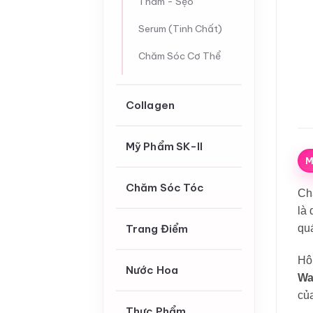
Thâm - Sẹo
Serum (Tinh Chất)
Chăm Sóc Cơ Thể
Collagen
Mỹ Phẩm SK-II
M
Chăm Sóc Tóc
Ch
là 
Trang Điểm
quá
Hôm
Nước Hoa
Wa
của
Thực Phẩm