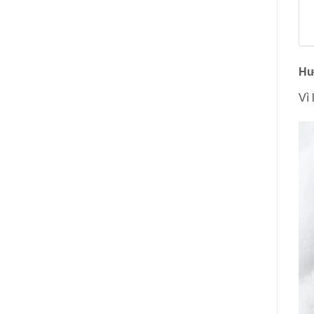
Hư
Vì 