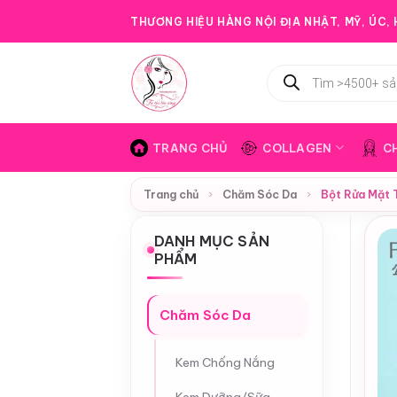
Bỏ
THƯƠNG HIỆU HÀNG NỘI ĐỊA NHẬT, MỸ, ÚC, H
qua
nội
Tìm
dung
kiếm
sản
phẩm
TRANG CHỦ
COLLAGEN
C
Trang chủ
›
Chăm Sóc Da
›
Bột Rửa Mặt 
DANH MỤC SẢN
PHẨM
Chăm Sóc Da
Kem Chống Nắng