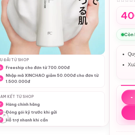
0
40
Còn
Quy
U ĐÃI TỪ SHOP
Xu
Freeship cho đơn từ 700.000đ
%
Nhập mã XINCHAO giảm 50.000đ cho đơn từ
%
1.500.000đ
Bột R
AM KẾT TỪ SHOP
Hàng chính hãng
✓
Đóng gói kỹ trước khi gửi
✓
Hỗ trợ nhanh khi cần
✓