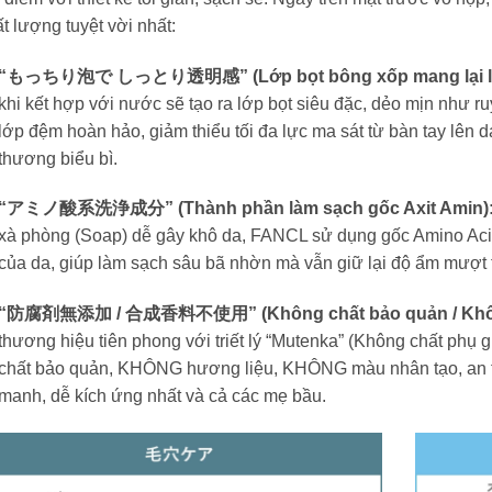
t lượng tuyệt vời nhất:
“もっちり泡で しっとり透明感” (Lớp bọt bông xốp mang lại làn 
khi kết hợp với nước sẽ tạo ra lớp bọt siêu đặc, dẻo mịn như 
lớp đệm hoàn hảo, giảm thiểu tối đa lực ma sát từ bàn tay lên d
thương biểu bì.
“アミノ酸系洗浄成分” (Thành phần làm sạch gốc Axit Amin)
xà phòng (Soap) dễ gây khô da, FANCL sử dụng gốc Amino Acid
của da, giúp làm sạch sâu bã nhờn mà vẫn giữ lại độ ẩm mượt t
“防腐剤無添加 / 合成香料不使用” (Không chất bảo quản / Không 
thương hiệu tiên phong với triết lý “Mutenka” (Không chất ph
chất bảo quản, KHÔNG hương liệu, KHÔNG màu nhân tạo, an t
manh, dễ kích ứng nhất và cả các mẹ bầu.