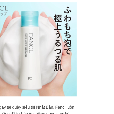
y tại quầy siêu thị Nhật Bản. Fancl luôn
p, hãng đã tự hào in những dòng cam kết