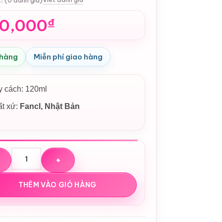
0,000
₫
 hàng
Miễn phí giao hàng
 cách: 120ml
ất xứ:
Fancl, Nhật Bản
ửa Mặt Tạo Bọt Dịu Nhẹ FANCL Facial Washing Powder Nhật B
THÊM VÀO GIỎ HÀNG