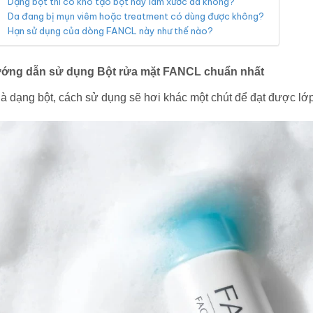
Dạng bột thì có khó tạo bọt hay làm xước da không?
Da đang bị mụn viêm hoặc treatment có dùng được không?
Hạn sử dụng của dòng FANCL này như thế nào?
ớng dẫn sử dụng Bột rửa mặt FANCL chuẩn nhất
là dạng bột, cách sử dụng sẽ hơi khác một chút để đạt được lớ