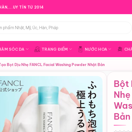
ÀN,...UY TÍN TỪ 2014
HĂM SÓC DA
TRANG ĐIỂM
NƯỚC HOA
CH
Tạo Bọt Dịu Nhẹ FANCL Facial Washing Powder Nhật Bản
Bột 
Nhẹ
Was
Bản