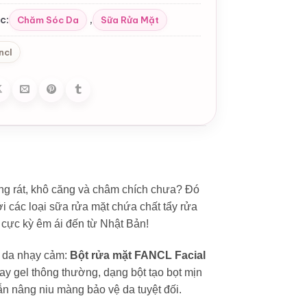
c:
,
Chăm Sóc Da
Sữa Rửa Mặt
ncl
ng rát, khô căng và châm chích chưa? Đó
i các loại sữa rửa mặt chứa chất tẩy rửa
 cực kỳ êm ái đến từ Nhật Bản!
n da nhạy cảm:
Bột rửa mặt FANCL Facial
ay gel thông thường, dạng bột tạo bọt mịn
ẫn nâng niu màng bảo vệ da tuyệt đối.