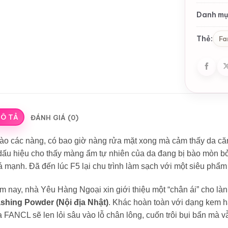
Danh mụ
Thẻ:
Fa
Ô TẢ
ĐÁNH GIÁ (0)
ào các nàng, có bao giờ nàng rửa mặt xong mà cảm thấy da că
dấu hiệu cho thấy màng ẩm tự nhiên của da đang bị bào mòn bở
 mạnh. Đã đến lúc F5 lại chu trình làm sạch với một siêu phẩm
 nay, nhà Yêu Hàng Ngoại xin giới thiệu một “chân ái” cho là
shing Powder (Nội địa Nhật)
. Khác hoàn toàn với dạng kem h
 FANCL sẽ len lỏi sâu vào lỗ chân lông, cuốn trôi bụi bẩn mà v