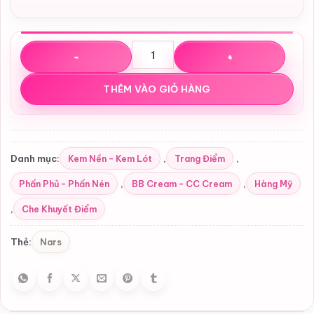
Che khuyết điểm Nars Soft Matte Complete Concealer D
THÊM VÀO GIỎ HÀNG
Kem Nền - Kem Lót
Trang Điểm
Danh mục:
,
,
Phấn Phủ - Phấn Nén
BB Cream - CC Cream
Hàng Mỹ
,
,
Che Khuyết Điểm
,
Nars
Thẻ: