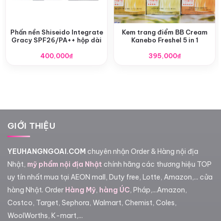
Phấn nền Shiseido Integrate
Kem trang điểm BB Cream
Gracy SPF26/PA++ hộp dài
Kanebo Freshel 5 in 1
400,000
₫
395,000
₫
GIỚI THIỆU
YEUHANGNGOAI.COM
chuyên nhận Order & Hàng nội địa
Nhật,
mỹ phẩm nội địa Nhật
chính hãng các thương hiệu TOP
uy tín nhất mua tại AEON mall, Duty free, Lotte, Amazon,... cửa
hàng Nhật. Order
Hàng Mỹ
,
hàng ÚC
, Pháp,...Amazon,
Costco, Target, Sephora, Walmart, Chemist, Coles,
WoolWorths, K-mart,...