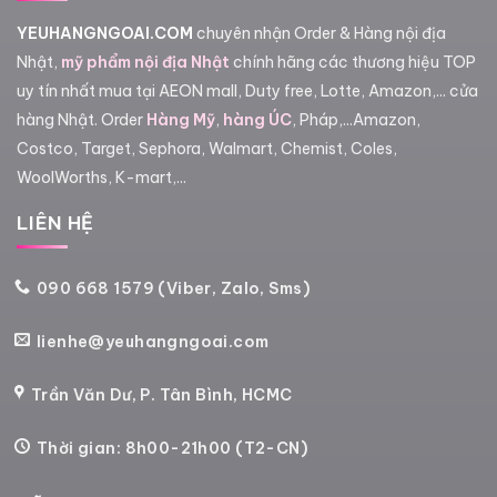
YEUHANGNGOAI.COM
chuyên nhận Order & Hàng nội địa
Nhật,
mỹ phẩm nội địa Nhật
chính hãng các thương hiệu TOP
uy tín nhất mua tại AEON mall, Duty free, Lotte, Amazon,... cửa
hàng Nhật. Order
Hàng Mỹ
,
hàng ÚC
, Pháp,...Amazon,
Costco, Target, Sephora, Walmart, Chemist, Coles,
WoolWorths, K-mart,...
LIÊN HỆ
090 668 1579 (Viber, Zalo, Sms)
lienhe@yeuhangngoai.com
Trần Văn Dư, P. Tân Bình, HCMC
Thời gian: 8h00-21h00 (T2-CN)