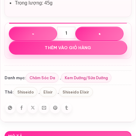
Trọng lượng: 45g
Kem dưỡng sáng da Elixir Whitening & Revitalizing Care 
THÊM VÀO GIỎ HÀNG
Chăm Sóc Da
Kem Dưỡng/Sữa Dưỡng
Danh mục:
,
Shiseido
Elixir
Shiseido Elixir
Thẻ:
,
,