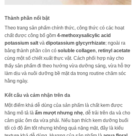
Thành phần nổi bật
Theo trang sản phẩm chính thức, công thức có các hoạt
chất được công bố gồm
4-methoxysalicylic acid
potassium salt
và
dipotassium glycyrrhizate
; ngoài ra
bảng thành phần còn có
soluble collagen
,
retinyl acetate
cùng một số chiết xuất thực vật. Cách phối hợp này cho
thấy sản phẩm đi theo hướng vừa dưỡng sáng, vừa hỗ trợ
làm dịu và nuôi dưỡng bề mặt da trong routine chăm sóc
hằng ngày.
Kết cấu và cảm nhận trên da
Một điểm khá dễ dùng của sản phẩm là chất kem được
hãng mô tả là
ẩm mượt nhưng nhẹ
, dễ trải trên da và cho
cảm giác ôm da vừa phải. Nếu bạn thích kem dưỡng buổi
tối có độ ẩm tốt nhưng không quá nặng mặt, đây là kiểu
texture khá dễ dùng. Hương của sản phẩm là
aqua floral