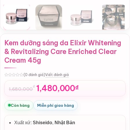
Kem dưỡng sáng da Elixir Whitening
& Revitalizing Care Enriched Clear
Cream 45g
Viết đánh giá
(0 đánh giá)
0
1,480,000
₫
₫
1,680,000
Giá
Giá
gốc
hiện
là:
tại
Còn hàng
Miễn phí giao hàng
1,680,000₫.
là:
1,480,000₫.
Xuất xứ:
Shiseido
,
Nhật Bản