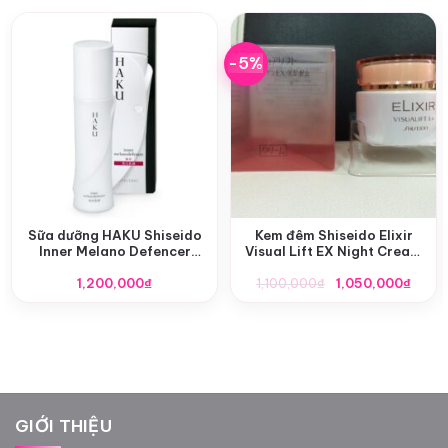
-5%
Sữa dưỡng HAKU Shiseido
Kem đêm Shiseido Elixir
Inner Melano Defencer
Visual Lift EX Night Cream
120ml
40g
Giá
Giá
1,200,000
₫
1,100,000
₫
1,050,000
₫
gốc
hiện
là:
tại
1,100,000₫.
là:
1,050
GIỚI THIỆU