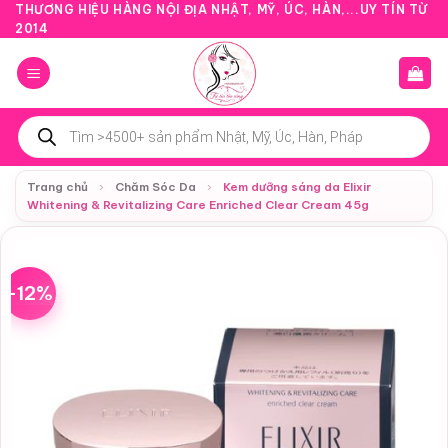
Bỏ
THƯƠNG HIỆU HÀNG NỘI ĐỊA NHẬT, MỸ, ÚC, HÀN,...UY TÍN TỪ
2014
qua
nội
dung
Tìm
kiếm
sản
phẩm
Trang chủ
›
Chăm Sóc Da
›
Kem dưỡng sáng da Elixir
Whitening & Revitalizing Care Enriched Clear Cream 45g
-12%