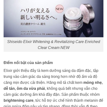
Shiseido Elixir Whitening & Revitalizing Care Enriched
Clear Cream NEW
Điểm nổi bật của sản phẩm
Elixir giới thiệu đây là kem dưỡng sáng da đậm đặc, tập
trung vào cảm giác da sáng trong hơn nhờ độ ẩm và độ
căng mịn được cải thiện. Hãng mô tả chất kem
mỏng nhẹ,
dễ tán, ôm da vừa phải
, không quá bết nhưng vẫn cho
cảm giác dưỡng ẩm khá đầy đặn. Sản phẩm thuộc nhóm
brightening care
, tức hỗ trợ ức chế hình thành melanin để
giúp ngừa đốm nâu và tàn nhang, đồng thời vẫn đi theo