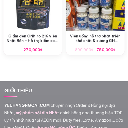
Giấm đen Orihiro 216 viên
Viên uống hỗ trợ phát triển
Nhật Bản – Hỗ trợ kiểm soát
thể chất & xương GH
cân nặng & tiêu hóa
Creation EX+ Nhật Bản
Giá
Giá
270,000
₫
800,000
₫
750,000
₫
gốc
hiện
là:
tại
800,000₫.
là:
750,0
GIỚI THIỆU
YEUHANGNGOAI.COM
chuyên nhận Order & Hàng nội địa
Nhật,
mỹ phẩm nội địa Nhật
chính hãng các thương hiệu TOP
uy tín nhất mua tại AEON mall, Duty free, Lotte, Amazon,... cửa
hàng Nhật. Order
Hàng Mỹ
,
hàng ÚC
, Pháp,...Amazon,