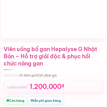
Viên uống bổ gan Hepalyse G Nhật
Bản – Hỗ trợ giải độc & phục hồi
chức năng gan
Viết đánh giá
(0 đánh giá)
0
1,200,000
₫
₫
1,250,000
Giá
Giá
gốc
hiện
là:
tại
Còn hàng
Miễn phí giao hàng
1,250,000₫.
là: