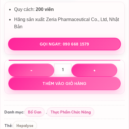
1,200,000₫.
Quy cách:
200 viên
Hãng sản xuất: Zeria Pharmaceutical Co., Ltd, Nhật
Bản
GỌI NGAY: 090 668 1579
Viên uống bổ gan Hepalyse G Nhật Bản – Hỗ trợ giải độc 
THÊM VÀO GIỎ HÀNG
Bổ Gan
Thực Phẩm Chức Năng
Danh mục:
,
Hepalyse
Thẻ: