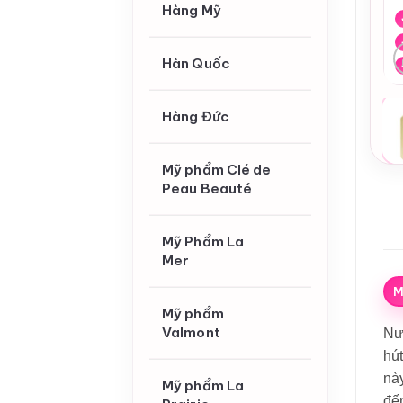
Hàng Mỹ
Hàn Quốc
Hàng Đức
Mỹ phẩm Clé de
Peau Beauté
Mỹ Phẩm La
Mer
M
Mỹ phẩm
Valmont
Nư
hút
nà
Mỹ phẩm La
đế