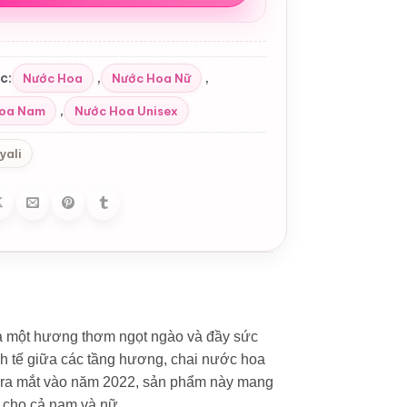
c:
,
,
Nước Hoa
Nước Hoa Nữ
,
Hoa Nam
Nước Hoa Unisex
yali
à một hương thơm ngọt ngào và đầy sức
inh tế giữa các tầng hương, chai nước hoa
c ra mắt vào năm 2022, sản phẩm này mang
 cho cả nam và nữ.