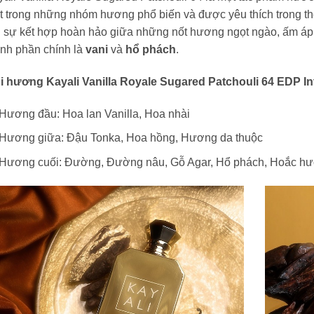
t trong những nhóm hương phổ biến và được yêu thích trong t
i sự kết hợp hoàn hảo giữa những nốt hương ngọt ngào, ấm áp 
ành phần chính là
vani
và
hổ phách
.
i hương Kayali Vanilla Royale Sugared Patchouli 64 EDP I
Hương đầu:
Hoa lan Vanilla, Hoa nhài
Hương giữa:
Đậu Tonka, Hoa hồng, Hương da thuộc
Hương cuối:
Đường, Đường nâu, Gỗ Agar, Hổ phách, Hoắc h