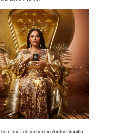
ớc hoa thuộc nhóm hương
Amber Vanilla
,