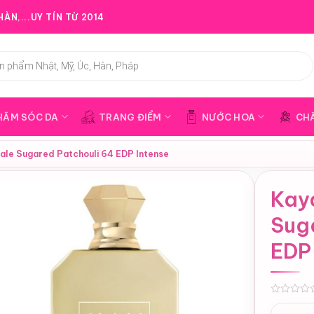
ÀN,...UY TÍN TỪ 2014
HĂM SÓC DA
TRANG ĐIỂM
NƯỚC HOA
CH
oyale Sugared Patchouli 64 EDP Intense
Kaya
Sug
EDP
0