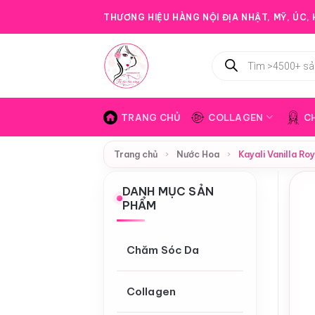
Bỏ
THƯƠNG HIỆU HÀNG NỘI ĐỊA NHẬT, MỸ, ÚC, H
qua
nội
Tìm
dung
kiếm
sản
phẩm
TRANG CHỦ
COLLAGEN
C
Trang chủ
›
Nước Hoa
›
Kayali Vanilla R
DANH MỤC SẢN
PHẨM
Chăm Sóc Da
Collagen