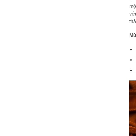
mộ
vớ
th
Mù