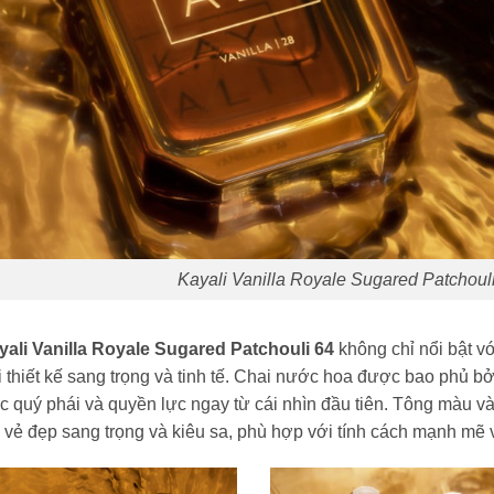
Kayali Vanilla Royale Sugared Patchoul
yali Vanilla Royale Sugared Patchouli 64
không chỉ nổi bật v
 thiết kế sang trọng và tinh tế. Chai nước hoa được bao phủ bở
c quý phái và quyền lực ngay từ cái nhìn đầu tiên. Tông màu v
 vẻ đẹp sang trọng và kiêu sa, phù hợp với tính cách mạnh mẽ 