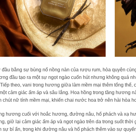
đầu bằng sự bùng nổ nồng nàn của rượu rum, hòa quyện cùng la
ơng đầu tạo ra một sự ngọt ngào cuốn hút nhưng không quá n
 Tiếp theo, vani trong hương giữa làm mềm mại thêm tổng thể, cù
một cảm giác ấm áp và sâu lắng. Hoa hồng trong tầng hương nà
 chút nữ tính mềm mại, khiến chai nước hoa trở nên hài hòa h
ng hương cuối với hoắc hương, đường nâu, hổ phách và xạ h
g, giữ lại cảm giác ấm áp và ngọt ngào trên da trong suốt th
 sự bí ẩn, trong khi đường nâu và hổ phách thêm vào sự quyến 