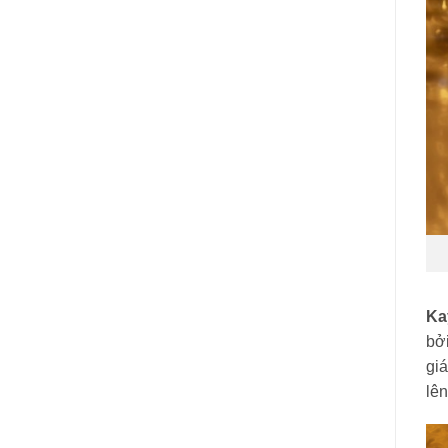
Ka
bởi
giá
lên