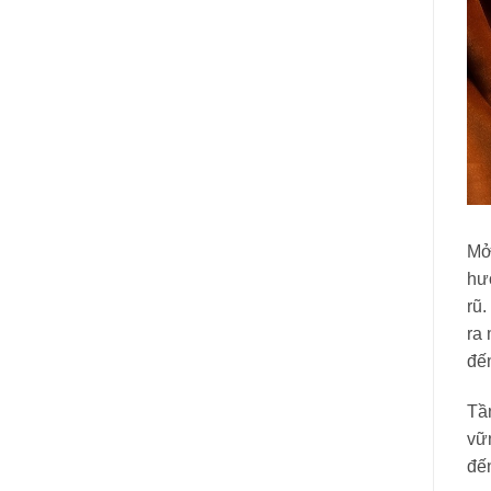
Mở 
hư
rũ.
ra 
đến
Tầ
vữn
đến