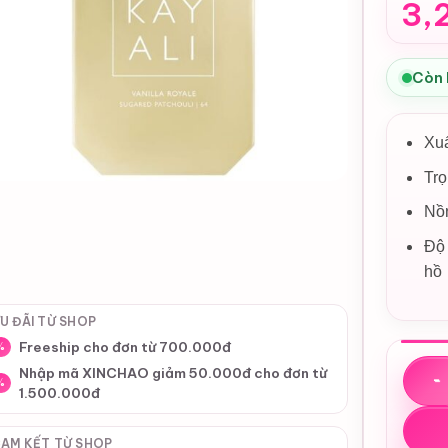
3,
Còn
Xu
Tr
Nồn
Độ 
hồ
U ĐÃI TỪ SHOP
Freeship cho đơn từ 700.000đ
%
Kayali
Nhập mã XINCHAO giảm 50.000đ cho đơn từ
%
1.500.000đ
AM KẾT TỪ SHOP