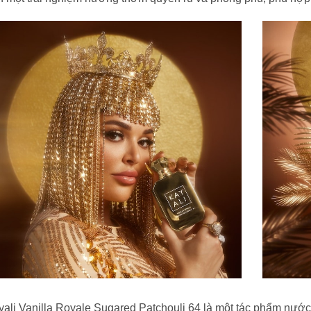
yali Vanilla Royale Sugared Patchouli 64 là một tác phẩm nư