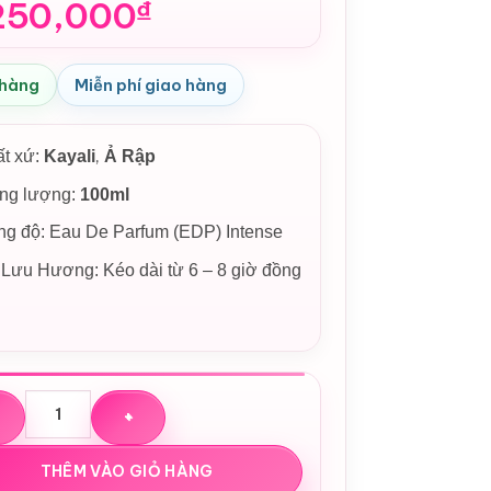
250,000
₫
 hàng
Miễn phí giao hàng
,
ất xứ:
Kayali
Ả Rập
ọng lượng:
100ml
g độ: Eau De Parfum (EDP) Intense
Lưu Hương: Kéo dài từ 6 – 8 giờ đồng
 Vanilla Royale Sugared Patchouli 64 EDP Intense số lượng
THÊM VÀO GIỎ HÀNG