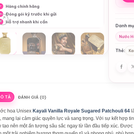
Hàng chính hãng
✓
Đóng gói kỹ trước khi gửi
✓
Hỗ trợ nhanh khi cần
✓
Danh mụ
Nước 
Thẻ:
Ka
Ô TẢ
ĐÁNH GIÁ (0)
ớc hoa Unisex
Kayali Vanilla Royale Sugared Patchouli 64
l
, mang lại cảm giác quyền lực và sang trọng. Với sự kết hợp t
y tạo nên một ấn tượng sâu sắc ngay từ lần đầu tiếp xúc. Đượ
n một trải nghiệm hương thơm quyến rũ và phong phú, phù hợp