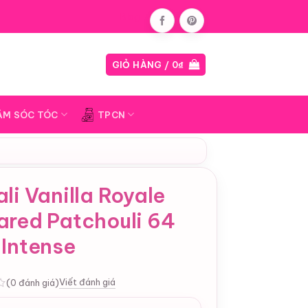
Blog
GIỎ HÀNG /
0
₫
ĂM SÓC TÓC
TPCN
li Vanilla Royale
ared Patchouli 64
 Intense
Viết đánh giá
(0 đánh giá)