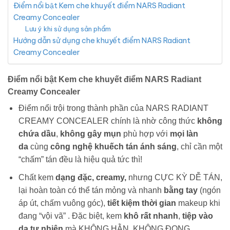
Điểm nổi bật Kem che khuyết điểm NARS Radiant
Creamy Concealer
Lưu ý khi sử dụng sản phẩm
Hướng dẫn sử dụng che khuyết điểm NARS Radiant
Creamy Concealer
Điểm nổi bật Kem che khuyết điểm NARS Radiant
Creamy Concealer
Điểm nổi trội trong thành phần của NARS RADIANT
CREAMY CONCEALER chính là nhờ công thức
không
chứa dầu
,
không gây mụn
phù hợp với
mọi làn
da
cùng
công nghệ khuếch tán ánh sáng
, chỉ cần một
“chấm” tán đều là hiệu quả tức thì!
Chất kem
dạng đặc, creamy,
nhưng CỰC KỲ DỄ TÁN,
lại hoàn toàn có thể tán mỏng và nhanh
bằng tay
(ngón
áp út, chấm vuông góc),
tiết kiệm thời gian
makeup khi
đang “vội vã” . Đặc biệt, kem
khô rất nhanh
,
tiệp vào
da tự nhiên
mà KHÔNG HẰN, KHÔNG ĐỌNG,