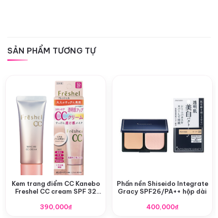
SẢN PHẨM TƯƠNG TỰ
Kem trang điểm CC Kanebo
Phấn nền Shiseido Integrate
Freshel CC cream SPF 32
Gracy SPF26/PA++ hộp dài
PA++
390,000
₫
400,000
₫