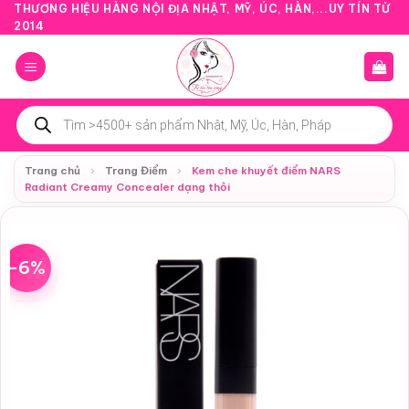
Bỏ
THƯƠNG HIỆU HÀNG NỘI ĐỊA NHẬT, MỸ, ÚC, HÀN,...UY TÍN TỪ
2014
qua
nội
dung
Tìm
kiếm
sản
phẩm
Trang chủ
›
Trang Điểm
›
Kem che khuyết điểm NARS
Radiant Creamy Concealer dạng thỏi
-6%