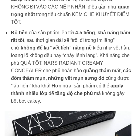
KHÔNG ĐI VÀO CÁC NẾP NHĂN, điều gần như
quan
trọng nhất
trong tiêu chuẩn KEM CHE KHUYẾT ĐIỂM
TỐT.
Độ bền
của sản phẩm lên tới
4-5 tiếng,
khả năng bám
rất tốt
, sau thời gian dài sẽ “trôi đi trong im lặng”
chứ
không để lại “vết tích” nặng nề
kiểu như vệt hằn,
loang lổ không đều hay “chảy lênh láng”. Khả năng che
phủ QUÁ TỐT. NARS RADIANT CREAMY
CONCEALER che phủ hoàn hảo
quầng thâm mắt, các
đốm thâm mụn, những vết mụn sưng đỏ
cũng được
“lấp liếm” kha khá! Hơn nữa, sản phẩm có thể
apply
thành nhiều lớp
để
tăng độ che phủ
mà không gây
bột bở, cakey.