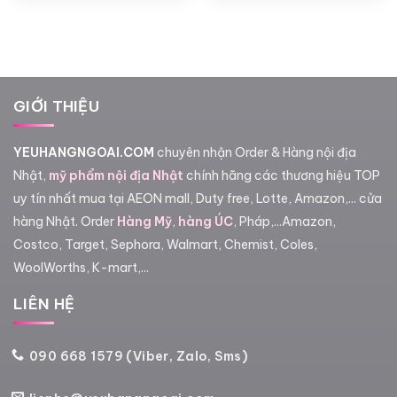
GIỚI THIỆU
YEUHANGNGOAI.COM
chuyên nhận Order & Hàng nội địa
Nhật,
mỹ phẩm nội địa Nhật
chính hãng các thương hiệu TOP
uy tín nhất mua tại AEON mall, Duty free, Lotte, Amazon,... cửa
hàng Nhật. Order
Hàng Mỹ
,
hàng ÚC
, Pháp,...Amazon,
Costco, Target, Sephora, Walmart, Chemist, Coles,
WoolWorths, K-mart,...
LIÊN HỆ
090 668 1579 (Viber, Zalo, Sms)