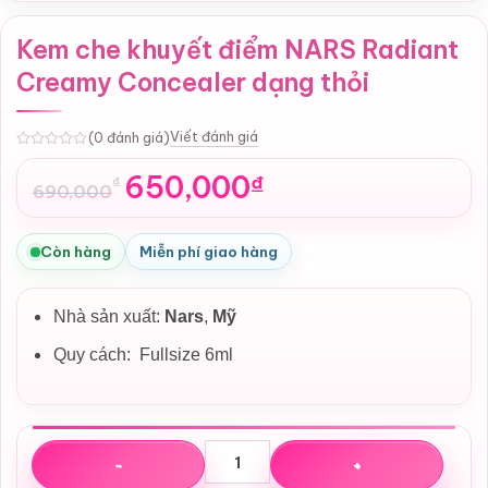
Kem che khuyết điểm NARS Radiant
Creamy Concealer dạng thỏi
Viết đánh giá
(0 đánh giá)
0
650,000
₫
₫
690,000
Giá
Giá
gốc
hiện
là:
tại
Còn hàng
Miễn phí giao hàng
690,000₫.
là:
650,000₫.
Nhà sản xuất:
Nars
,
Mỹ
Quy cách: Fullsize 6ml
Kem che khuyết điểm NARS Radiant Creamy Concealer dạn