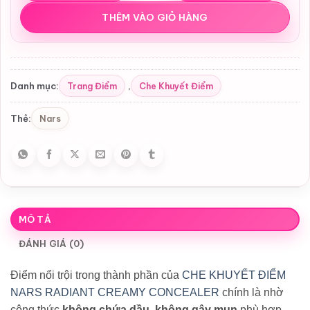
THÊM VÀO GIỎ HÀNG
Trang Điểm
Che Khuyết Điểm
Danh mục:
,
Nars
Thẻ:
MÔ TẢ
ĐÁNH GIÁ (0)
Điểm nổi trội trong thành phần của
CHE KHUYẾT ĐIỂM
NARS RADIANT CREAMY CONCEALER
chính là nhờ
công thức
không chứa dầu
,
không gây mụn
phù hợp