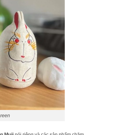
creen
g Muji
nói riêng và các sản phẩm chăm