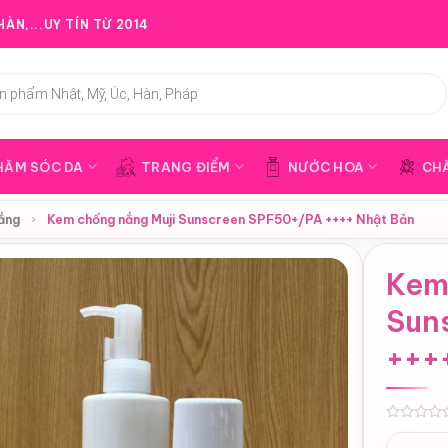
ÀN,...UY TÍN TỪ 2014
HĂM SÓC DA
TRANG ĐIỂM
NƯỚC HOA
CH
ắng
›
Kem chống nắng Muji Sunscreen SPF50+/PA ++++ Nhật Bản
Kem
Sun
+++
0