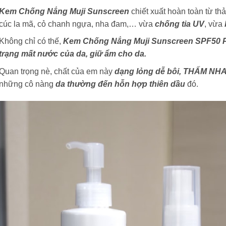
Kem Chống Nắng Muji Sunscreen
chiết xuất hoàn toàn từ t
cúc la mã, cỏ chanh ngựa, nha đam,… vừa
chống tia UV
, vừa
Không chỉ có thế,
Kem Chống Nắng Muji Sunscreen SPF50
trạng mất nước của da, giữ ẩm cho da.
Quan trọng nè, chất của em này
dạng lỏng dễ bôi, THẤM N
những cô nàng
da thường đến hỗn hợp thiên dầu
đó.