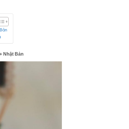
 Bản
ả
+ Nhật Bản