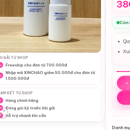
38
Còn
Quy
Xu
U ĐÃI TỪ SHOP
Freeship cho đơn từ 700.000đ
%
Nhập mã XINCHAO giảm 50.000đ cho đơn từ
%
1.500.000đ
Kem c
AM KẾT TỪ SHOP
Hàng chính hãng
✓
Đóng gói kỹ trước khi gửi
✓
Hỗ trợ nhanh khi cần
✓
Danh mụ