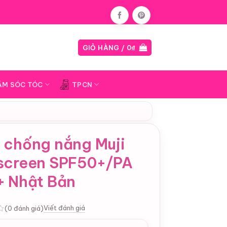
Blog
GIỎ HÀNG /
0
₫
ĂM SÓC TÓC
TPCN
 chống nắng Muji
screen SPF50+/PA
+ Nhật Bản
Viết đánh giá
(0 đánh giá)