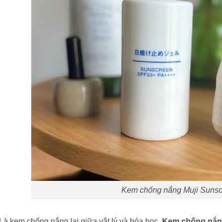
Kem chống nắng Muji Suns
Là kem chống nắng lai giữa vật lý và hóa học.
Kem chống nắn