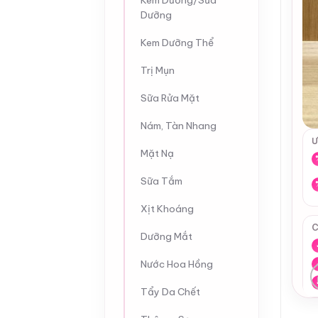
Kem Dưỡng/Sữa
Dưỡng
Kem Dưỡng Thể
Trị Mụn
Sữa Rửa Mặt
Nám, Tàn Nhang
Ư
Mặt Nạ
Sữa Tắm
Xịt Khoáng
C
Dưỡng Mắt
Nước Hoa Hồng
Tẩy Da Chết