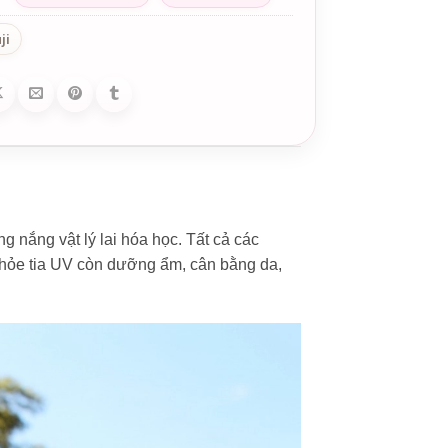
ji
g nắng vật lý lai hóa học. Tất cả các
 khỏe tia UV còn dưỡng ẩm, cân bằng da,