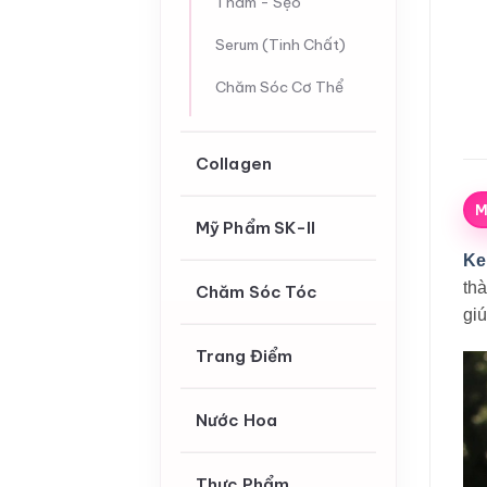
Thâm - Sẹo
Serum (Tinh Chất)
Chăm Sóc Cơ Thể
Collagen
M
Mỹ Phẩm SK-II
Ke
thà
Chăm Sóc Tóc
giú
Trang Điểm
Nước Hoa
Thực Phẩm