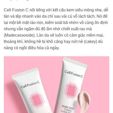
Cell Fusion C nổi tiếng với kết cấu kem siêu mỏng nhẹ, dễ
tán và tệp nhanh vào da chỉ sau vài cú vỗ lách tách. Nó để
lại một bề mặt ráo mịn, kiểm soát bã nhờn vô cùng ổn định
nhưng vẫn ngậm đủ độ ẩm nhờ chiết xuất rau má
(Madecassoside). Làn da sẽ luôn có cảm giác mềm mại,
thoáng khí, không hề bị khô căng hay nứt nẻ (cakey) dù
nàng có ngồi điều hòa cả ngày.