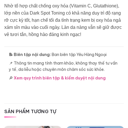
Nhờ tổ hợp chất chống oxy hóa (Vitamin C, Glutathione),
lớp nền của Dark Spot Toning có khả năng duy trì độ rạng
rỡ cực kỳ tốt, hạn chế tối đa tình trạng kem bị oxy hóa ngả
xám sỉn màu vào cuối ngày. Làn da nàng vẫn sẽ giữ được
vẻ tươi tắn, hồng hào đáng kinh ngạc!
📝 Biên tập nội dung:
Ban biên tập Yêu Hàng Ngoại
📌 Thông tin mang tính tham khảo, không thay thế tư vấn
y tế, da liễu hoặc chuyên môn chăm sóc sức khỏe.
🔎
Xem quy trình biên tập & kiểm duyệt nội dung
SẢN PHẨM TƯƠNG TỰ