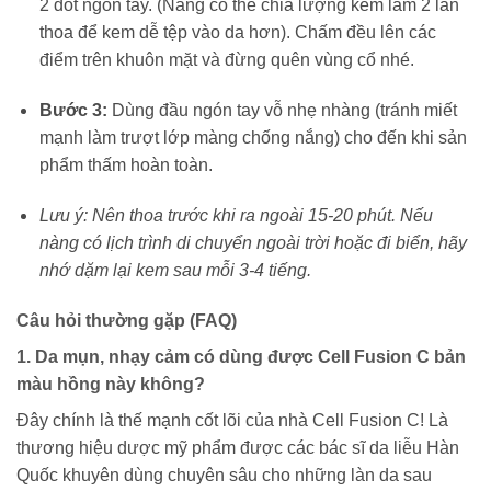
2 đốt ngón tay. (Nàng có thể chia lượng kem làm 2 lần
thoa để kem dễ tệp vào da hơn). Chấm đều lên các
điểm trên khuôn mặt và đừng quên vùng cổ nhé.
Bước 3:
Dùng đầu ngón tay vỗ nhẹ nhàng (tránh miết
mạnh làm trượt lớp màng chống nắng) cho đến khi sản
phẩm thấm hoàn toàn.
Lưu ý: Nên thoa trước khi ra ngoài 15-20 phút. Nếu
nàng có lịch trình di chuyển ngoài trời hoặc đi biển, hãy
nhớ dặm lại kem sau mỗi 3-4 tiếng.
Câu hỏi thường gặp (FAQ)
1. Da mụn, nhạy cảm có dùng được Cell Fusion C bản
màu hồng này không?
Đây chính là thế mạnh cốt lõi của nhà Cell Fusion C! Là
thương hiệu dược mỹ phẩm được các bác sĩ da liễu Hàn
Quốc khuyên dùng chuyên sâu cho những làn da sau