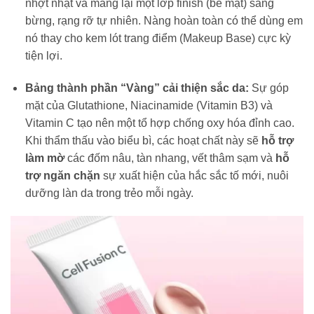
nhợt nhạt và mang lại một lớp finish (bề mặt) sáng
bừng, rạng rỡ tự nhiên. Nàng hoàn toàn có thể dùng em
nó thay cho kem lót trang điểm (Makeup Base) cực kỳ
tiện lợi.
Bảng thành phần “Vàng” cải thiện sắc da:
Sự góp
mặt của Glutathione, Niacinamide (Vitamin B3) và
Vitamin C tạo nên một tổ hợp chống oxy hóa đỉnh cao.
Khi thẩm thấu vào biểu bì, các hoạt chất này sẽ
hỗ trợ
làm mờ
các đốm nâu, tàn nhang, vết thâm sạm và
hỗ
trợ ngăn chặn
sự xuất hiện của hắc sắc tố mới, nuôi
dưỡng làn da trong trẻo mỗi ngày.