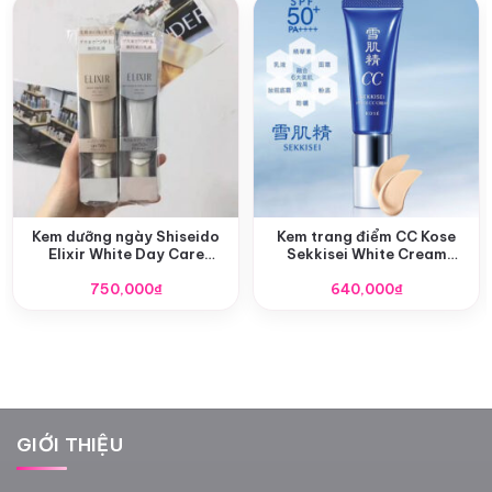
Kem dưỡng ngày Shiseido
Kem trang điểm CC Kose
Elixir White Day Care
Sekkisei White Cream
Revolution SPF 50/PA ++++
SPF50+/PA++++ 30g
750,000
35ml
₫
640,000
₫
GIỚI THIỆU