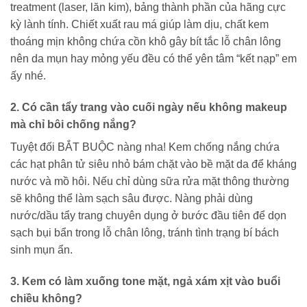
treatment (laser, lăn kim), bảng thành phần của hãng cực
kỳ lành tính. Chiết xuất rau má giúp làm dịu, chất kem
thoáng mịn không chứa cồn khô gây bít tắc lỗ chân lông
nên da mụn hay mỏng yếu đều có thể yên tâm “kết nạp” em
ấy nhé.
2. Có cần tẩy trang vào cuối ngày nếu không makeup
mà chỉ bôi chống nắng?
Tuyệt đối BẮT BUỘC nàng nha! Kem chống nắng chứa
các hạt phân tử siêu nhỏ bám chặt vào bề mặt da để kháng
nước và mồ hôi. Nếu chỉ dùng sữa rửa mặt thông thường
sẽ không thể làm sạch sâu được. Nàng phải dùng
nước/dầu tẩy trang chuyên dụng ở bước đầu tiên để dọn
sạch bụi bẩn trong lỗ chân lông, tránh tình trạng bí bách
sinh mụn ẩn.
3. Kem có làm xuống tone mặt, ngả xám xịt vào buổi
chiều không?