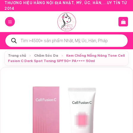
Bỏ
THƯƠNG HIỆU HÀNG NỘI ĐỊA NHẬT, MỸ, ÚC, HÀN,...UY TÍN TỪ
2014
qua
nội
dung
Tìm
kiếm
sản
phẩm
Trang chủ
›
Chăm Sóc Da
›
Kem Chống Nắng Nâng Tone Cell
Fusion C Dark Spot Toning SPF50+ PA++++ 50ml