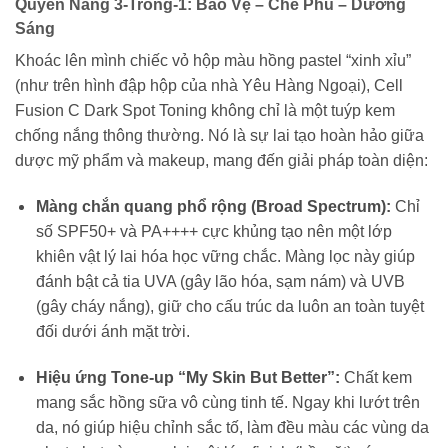
Quyền Năng 3-Trong-1: Bảo Vệ – Che Phủ – Dưỡng
Sáng
Khoác lên mình chiếc vỏ hộp màu hồng pastel “xinh xỉu”
(như trên hình đập hộp của nhà Yêu Hàng Ngoại), Cell
Fusion C Dark Spot Toning không chỉ là một tuýp kem
chống nắng thông thường. Nó là sự lai tạo hoàn hảo giữa
dược mỹ phẩm và makeup, mang đến giải pháp toàn diện:
Màng chắn quang phổ rộng (Broad Spectrum):
Chỉ
số SPF50+ và PA++++ cực khủng tạo nên một lớp
khiên vật lý lai hóa học vững chắc. Màng lọc này giúp
đánh bật cả tia UVA (gây lão hóa, sạm nám) và UVB
(gây cháy nắng), giữ cho cấu trúc da luôn an toàn tuyệt
đối dưới ánh mặt trời.
Hiệu ứng Tone-up “My Skin But Better”:
Chất kem
mang sắc hồng sữa vô cùng tinh tế. Ngay khi lướt trên
da, nó giúp hiệu chỉnh sắc tố, làm đều màu các vùng da