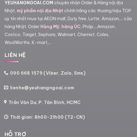
YEUHANGNGOAI.COM
chuyên nhận Order & Hàng nội địa
Nhật,
mỹ phẩm nội địa Nhật
chính hãng các thương hiệu TOP
uy tín nhất mua tại AEON mall, Duty free, Lotte, Amazon,... cửa
hàng Nhật. Order
Hàng Mỹ
,
hàng ÚC
, Pháp,...Amazon,
Costco, Target, Sephora, Walmart, Chemist, Coles,
WoolWorths, K-mart,...
LIÊN HỆ
090 668 1579 (Viber, Zalo, Sms)
lienhe@yeuhangngoai.com
Trần Văn Dư, P. Tân Bình, HCMC
Thời gian: 8h00-21h00 (T2-CN)
HỖ TRỢ