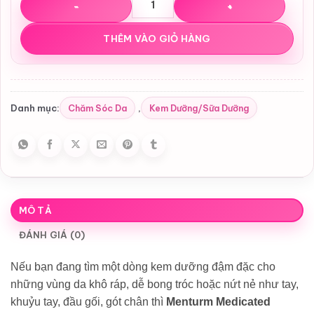
THÊM VÀO GIỎ HÀNG
Chăm Sóc Da
Kem Dưỡng/Sữa Dưỡng
Danh mục:
,
MÔ TẢ
ĐÁNH GIÁ (0)
Nếu bạn đang tìm một dòng kem dưỡng đậm đặc cho
những vùng da khô ráp, dễ bong tróc hoặc nứt nẻ như tay,
khuỷu tay, đầu gối, gót chân thì
Menturm Medicated