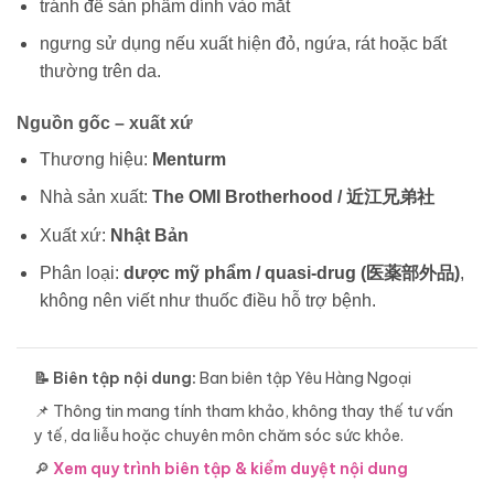
tránh để sản phẩm dính vào mắt
ngưng sử dụng nếu xuất hiện đỏ, ngứa, rát hoặc bất
thường trên da.
Nguồn gốc – xuất xứ
Thương hiệu:
Menturm
Nhà sản xuất:
The OMI Brotherhood / 近江兄弟社
Xuất xứ:
Nhật Bản
Phân loại:
dược mỹ phẩm / quasi-drug (医薬部外品)
,
không nên viết như thuốc điều hỗ trợ bệnh.
📝 Biên tập nội dung:
Ban biên tập Yêu Hàng Ngoại
📌 Thông tin mang tính tham khảo, không thay thế tư vấn
y tế, da liễu hoặc chuyên môn chăm sóc sức khỏe.
🔎
Xem quy trình biên tập & kiểm duyệt nội dung