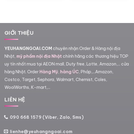
từ
380,000₫
đến
600,000₫
GIỚI THIỆU
YEUHANGNGOAI.COM
chuyên nhận Order & Hàng nội địa
Nhật,
mỹ phẩm nội địa Nhật
chính hãng các thương hiệu TOP
uy tín nhất mua tại AEON mall, Duty free, Lotte, Amazon,... cửa
hàng Nhật. Order
Hàng Mỹ
,
hàng ÚC
, Pháp,...Amazon,
Costco, Target, Sephora, Walmart, Chemist, Coles,
WoolWorths, K-mart,...
LIÊN HỆ
090 668 1579 (Viber, Zalo, Sms)
lienhe@yeuhangngoai.com