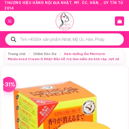
Bỏ
THƯƠNG HIỆU HÀNG NỘI ĐỊA NHẬT, MỸ, ÚC, HÀN,...UY TÍN TỪ
2014
qua
nội
dung
Tìm
kiếm
sản
phẩm
Trang chủ
›
Chăm Sóc Da
›
Kem dưỡng ẩm Menturm
Medicated Cream G Nhật Bản hỗ trợ làm mềm da khô ráp, nứt nẻ
-31%