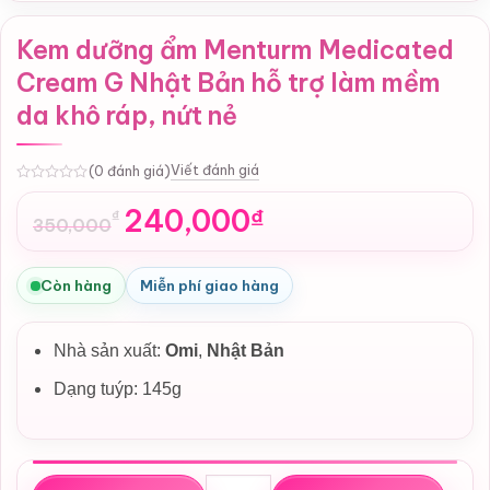
Kem dưỡng ẩm Menturm Medicated
Cream G Nhật Bản hỗ trợ làm mềm
da khô ráp, nứt nẻ
Viết đánh giá
(0 đánh giá)
0
240,000
₫
₫
350,000
Giá
Giá
gốc
hiện
là:
tại
Còn hàng
Miễn phí giao hàng
350,000₫.
là:
240,000₫.
Nhà sản xuất:
Omi
,
Nhật Bản
Dạng tuýp: 145g
Kem dưỡng ẩm Menturm Medicated Cream G Nhật Bản hỗ t