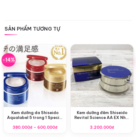
SẢN PHẨM TƯƠNG TỰ
-14%
Kem dưỡng da Shiseido
Kem dưỡng đêm Shiseido
Aqualabel 5 trong 1 Special
Revital Science AA EX Nhật
Gel Cream Oil (Moist)
Bản
Khoảng
380,000
₫
–
600,000
₫
3,200,000
₫
giá: