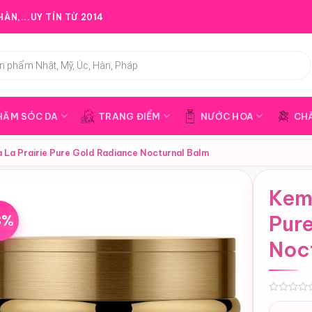
ÀN,...UY TÍN TỪ 2014
HĂM SÓC DA
TRANG ĐIỂM
NƯỚC HOA
CH
 La Prairie Pure Gold Radiance Nocturnal Balm
Kem 
3%
Pur
Noc
0