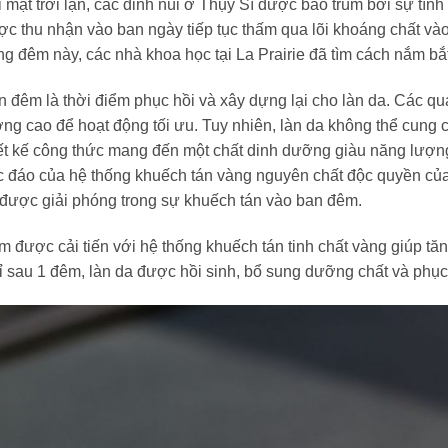
 mặt trời lặn, các đỉnh núi ở Thụy Sĩ được bao trùm bởi sự tĩn
c thu nhận vào ban ngày tiếp tục thấm qua lõi khoáng chất v
g đêm này, các nhà khoa học tại La Prairie đã tìm cách nắm bắ
 đêm là thời điểm phục hồi và xây dựng lại cho làn da. Các qu
ng cao để hoạt động tối ưu. Tuy nhiên, làn da không thể cung 
iết kế công thức mang đến một chất dinh dưỡng giàu năng lượn
c đáo của hệ thống khuếch tán vàng nguyên chất độc quyền của
 được giải phóng trong sự khuếch tán vào ban đêm.
 được cải tiến với hệ thống khuếch tán tinh chất vàng giúp tăng
 sau 1 đêm, làn da được hồi sinh, bổ sung dưỡng chất và phục 