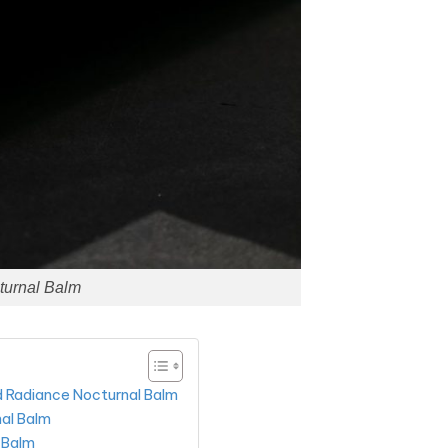
turnal Balm
d Radiance Nocturnal Balm
al Balm
 Balm