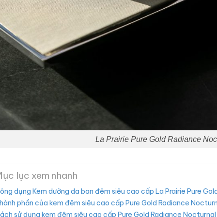
La Prairie Pure Gold Radiance Noc
ục lục xem nhanh
ông dụng Kem dưỡng da ban đêm siêu cao cấp La Prairie Pure Gol
hành phần của kem đêm siêu cao cấp Pure Gold Radiance Nocturn
ách sử dụng kem đêm siêu cao cấp Pure Gold Radiance Nocturnal