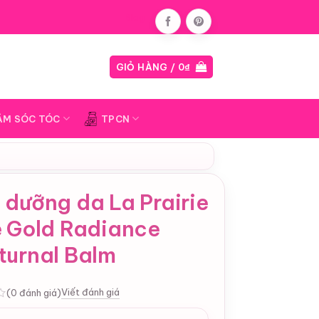
Blog
GIỎ HÀNG /
0
₫
ĂM SÓC TÓC
TPCN
dưỡng da La Prairie
e Gold Radiance
turnal Balm
Viết đánh giá
(0 đánh giá)