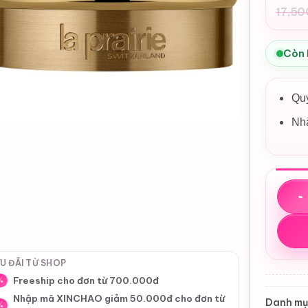
17,5
Giá
Giá
gốc
hiệ
là:
tại
Còn
17,
là:
17,
Quy
Nhà
Kem d
U ĐÃI TỪ SHOP
Freeship cho đơn từ 700.000đ
%
Nhập mã XINCHAO giảm 50.000đ cho đơn từ
Danh mụ
%