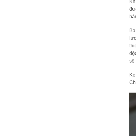
Khi
đượ
hàn
Ban
lượ
th
độ
sẽ
Kem
Chỉ