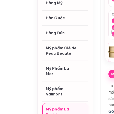
Hàng Mỹ
C
Hàn Quốc
Hàng Đức
Mỹ phẩm Clé de
Peau Beauté
Mỹ Phẩm La
Mer
M
La 
Mỹ phẩm
mới
Valmont
sả
ba
Mỹ phẩm La
Go