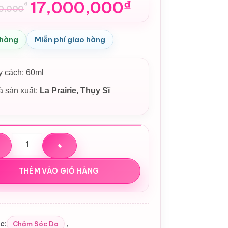
17,000,000
₫
₫
00,000
n
 hàng
Miễn phí giao hàng
500,000₫.
000,000₫.
 cách: 60ml
 sản xuất:
La Prairie
, Thụy Sĩ
ưỡng da La Prairie Pure Gold Radiance Nocturnal Balm số lượ
THÊM VÀO GIỎ HÀNG
c:
,
Chăm Sóc Da