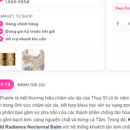
1.500.000đ
Kem Dư
AM KẾT TỪ SHOP
Hàng chính hãng
✓
Đóng gói kỹ trước khi gửi
✓
Hỗ trợ nhanh khi cần
✓
Ô TẢ
ĐÁNH GIÁ (0)
Prairie là một thương hiệu chăm sóc da của Thụy Sĩ có từ năm 
 trong lĩnh vực chăm sóc da, kết hợp khoa học với sự sang trọ
n phẩm bao gồm sự pha trộn của các thành phần chống lão hó
o gồm bạch kim, vàng nguyên chất và trứng cá Tầm. Trong đó,
ld Radiance Nocturnal Balm
với hệ thống khuếch tán tinh chấ