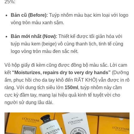
25%:
Bản cũ (Before):
Tuýp nhôm màu bạc kim loại với logo
vòng tròn màu xanh sậm.
Bản mới nhất (Now):
Thiết kế được tối giản hóa với
tuýp màu kem (beige) vô cùng thanh lịch, tinh tế cùng
logo vòng tròn màu đen sắc nét.
Vỏ hộp giấy đi kèm cũng được đồng bộ màu sắc. Lời cam
kết
“Moisturizes, repairs dry to very dry hands”
(Dưỡng
ẩm, phục hồi cho da tay khô đến RẤT KHÔ) vẫn được in rõ
ràng. Với dung tích siêu lớn
150ml
, tuýp nhôm này cầm
cực kỳ đầm tay, mang lại hiệu quả kinh tế tuyệt vời cho
người sử dụng lâu dài.