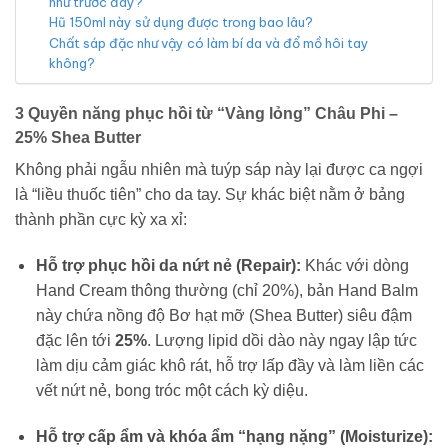
như trước đây?
Hũ 150ml này sử dụng được trong bao lâu?
Chất sáp đặc như vậy có làm bí da và đổ mồ hôi tay
không?
3 Quyền năng phục hồi từ “Vàng lỏng” Châu Phi –
25% Shea Butter
Không phải ngẫu nhiên mà tuýp sáp này lại được ca ngợi
là “liều thuốc tiên” cho da tay. Sự khác biệt nằm ở bảng
thành phần cực kỳ xa xỉ:
Hỗ trợ phục hồi da nứt nẻ (Repair):
Khác với dòng
Hand Cream thông thường (chỉ 20%), bản Hand Balm
này chứa nồng độ Bơ hạt mỡ (Shea Butter) siêu đậm
đặc lên tới
25%
. Lượng lipid dồi dào này ngay lập tức
làm dịu cảm giác khô rát, hỗ trợ lấp đầy và làm liền các
vết nứt nẻ, bong tróc một cách kỳ diệu.
Hỗ trợ cấp ẩm và khóa ẩm “hạng nặng” (Moisturize):