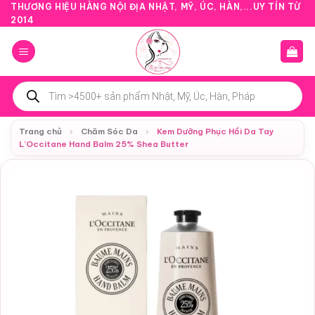
Bỏ
THƯƠNG HIỆU HÀNG NỘI ĐỊA NHẬT, MỸ, ÚC, HÀN,...UY TÍN TỪ
2014
qua
nội
dung
Tìm
kiếm
sản
phẩm
Trang chủ
›
Chăm Sóc Da
›
Kem Dưỡng Phục Hồi Da Tay
L’Occitane Hand Balm 25% Shea Butter