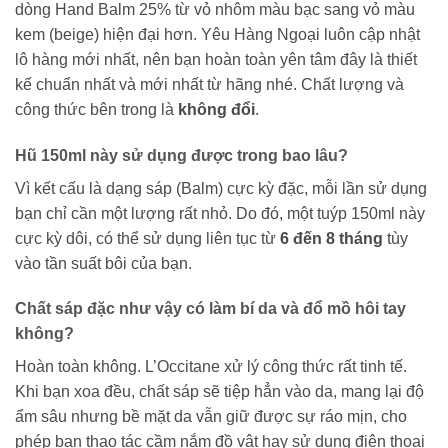
dòng Hand Balm 25% từ vỏ nhôm màu bạc sang vỏ màu
kem (beige) hiện đại hơn. Yêu Hàng Ngoại luôn cập nhật
lô hàng mới nhất, nên bạn hoàn toàn yên tâm đây là thiết
kế chuẩn nhất và mới nhất từ hãng nhé. Chất lượng và
công thức bên trong là
không đổi
.
Hũ 150ml này sử dụng được trong bao lâu?
Vì kết cấu là dạng sáp (Balm) cực kỳ đặc, mỗi lần sử dụng
bạn chỉ cần một lượng rất nhỏ. Do đó, một tuýp 150ml này
cực kỳ dôi, có thể sử dụng liên tục từ
6 đến 8 tháng
tùy
vào tần suất bôi của bạn.
Chất sáp đặc như vậy có làm bí da và đổ mồ hôi tay
không?
Hoàn toàn không. L’Occitane xử lý công thức rất tinh tế.
Khi bạn xoa đều, chất sáp sẽ tiệp hẳn vào da, mang lại độ
ẩm sâu nhưng bề mặt da vẫn giữ được sự ráo mịn, cho
phép bạn thao tác cầm nắm đồ vật hay sử dụng điện thoại