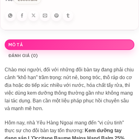
MÔ TẢ
ĐÁNH GIÁ (0)
Chào mọi người, đối với những đôi bàn tay đang phải chịu
cảnh “khô hạn” trầm trọng: nứt nẻ, bong tróc, thô ráp do cơ
địa hoặc do tiếp xúc nhiều với nước, hóa chất tẩy rửa, thì
việc dùng kem dưỡng thông thường gần như không mang
lại tác dụng. Bạn cần một liệu pháp phục hồi chuyên sâu
và mạnh mẽ hơn.
Hôm nay, nhà Yêu Hàng Ngoại mang đến “vị cứu tinh”
thực sự cho đôi bàn tay tổn thương:
Kem dưỡng tay
dạng sáp L’Occitane Baume Mains Hand Balm 25%