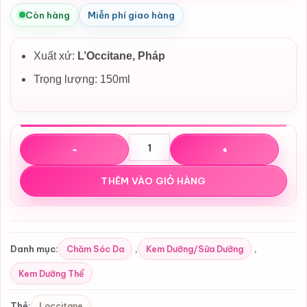
Còn hàng
Miễn phí giao hàng
Xuất xứ:
L’Occitane, Pháp
Trọng lượng: 150ml
Kem Dưỡng Phục Hồi Da Tay L'Occitane Hand Balm 25% S
THÊM VÀO GIỎ HÀNG
Chăm Sóc Da
Kem Dưỡng/Sữa Dưỡng
Danh mục:
,
,
Kem Dưỡng Thể
Loccitane
Thẻ: