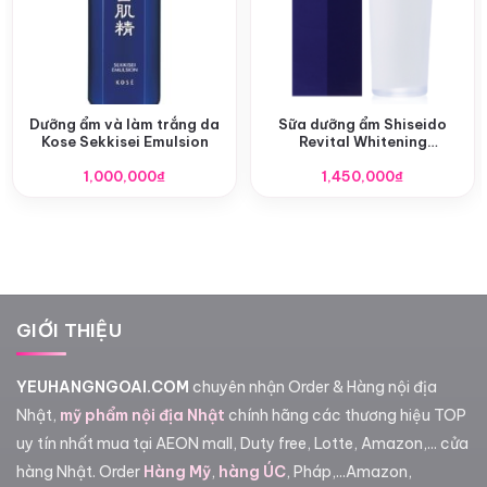
Dưỡng ẩm và làm trắng da
Sữa dưỡng ẩm Shiseido
Kose Sekkisei Emulsion
Revital Whitening
Moisturizer EX 100ml
1,000,000
₫
1,450,000
₫
GIỚI THIỆU
YEUHANGNGOAI.COM
chuyên nhận Order & Hàng nội địa
Nhật,
mỹ phẩm nội địa Nhật
chính hãng các thương hiệu TOP
uy tín nhất mua tại AEON mall, Duty free, Lotte, Amazon,... cửa
hàng Nhật. Order
Hàng Mỹ
,
hàng ÚC
, Pháp,...Amazon,