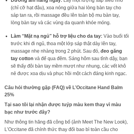
Dưỡng ẩm hàng ngày:
Lấy một lượng sáp siêu nhỏ
(chỉ cỡ hạt đậu), xoa nóng giữa hai lòng bàn tay cho
sáp tan ra, rồi massage đều lên toàn bộ mu bàn tay,
lòng bàn tay và các vùng da quanh khóe móng.
Làm “Mặt nạ ngủ” hỗ trợ liệu cho da tay:
Vào buổi tối
trước khi đi ngủ, thoa một lớp sáp thật dày lên tay,
massage nhẹ nhàng trong 2 phút. Sau đó,
đeo găng
tay cotton
và để qua đêm. Sáng hôm sau tỉnh dậy, bạn
sẽ thấy đôi bàn tay mềm mượt như nhung, các vết khô
nẻ được xoa dịu và phục hồi một cách đáng kinh ngạc.
Câu hỏi thường gặp (FAQ) về L’Occitane Hand Balm
25%
Tại sao tôi lại nhận được tuýp màu kem thay vì màu
bạc như trước đây?
Như thông tin hãng đã công bố (ảnh Meet The New Look),
L’Occitane đã chính thức thay đổi bao bì toàn cầu cho