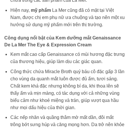
chứa trong các sản phẩm của La Mer.
Hiện nay,
mỹ phẩm
La Mer cũng đã có mặt tại Việt
Nam, được chị em phụ nữ ưa chuộng và tạo nên một xu
hướng sử dụng mỹ phẩm mới trên thị trường.
Công dụng nổi bật của Kem dưỡng mắt Genaissance
De La Mer The Eye & Expression Cream
Kem mắt cao cấp Genaissance có mùi hương đặc trưng
của thương hiệu, giúp làm dịu các giác quan.
Công thức chứa Miracle Broth quý báu cô đặc gấp 3 lần
cho vùng da quanh mắt luôn được đủ ẩm, tươi sáng.
Chất kem khá đặc nhưng không bí da, khi thoa lên sẽ
thấy ẩm và mịn màng, có tác dụng với cả những vùng
biểu cảm như khoé miệng và trán, giúp vượt qua hầu
như mọi dấu hiệu của thời gian.
Các nếp nhăn và quầng thâm mờ mất dần, đôi mắt
trông bớt sưng húp và căng mọng hơn. Da trở nên khỏe