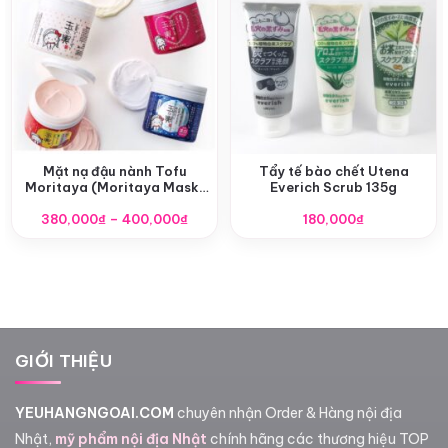
Mặt nạ đậu nành Tofu
Tẩy tế bào chết Utena
Moritaya (Moritaya Mask)
Everich Scrub 135g
Nhật Bản
Khoảng
380,000
₫
–
400,000
₫
180,000
₫
giá:
từ
380,000₫
đến
400,000₫
GIỚI THIỆU
YEUHANGNGOAI.COM
chuyên nhận Order & Hàng nội địa
Nhật,
mỹ phẩm nội địa Nhật
chính hãng các thương hiệu TOP