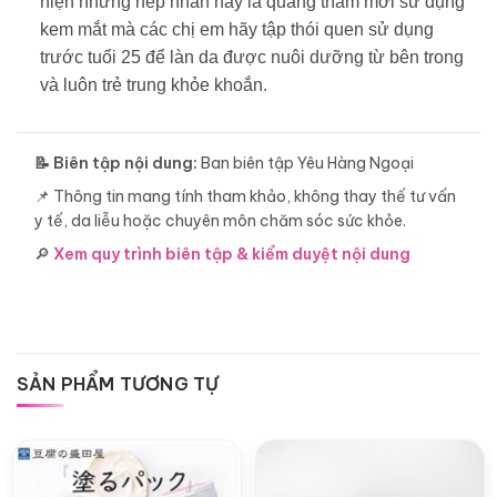
hiện những nếp nhăn hay là quầng thâm mới sử dụng
kem mắt mà các chị em hãy tập thói quen sử dụng
trước tuổi 25 để làn da được nuôi dưỡng từ bên trong
và luôn trẻ trung khỏe khoắn.
📝 Biên tập nội dung:
Ban biên tập Yêu Hàng Ngoại
📌 Thông tin mang tính tham khảo, không thay thế tư vấn
y tế, da liễu hoặc chuyên môn chăm sóc sức khỏe.
🔎
Xem quy trình biên tập & kiểm duyệt nội dung
SẢN PHẨM TƯƠNG TỰ