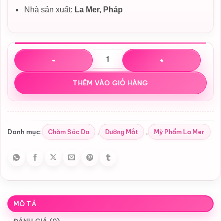
Nhà sản xuất:
La Mer, Pháp
Kem dưỡng mắt Genaissance De La Mer The Eye & Expres
THÊM VÀO GIỎ HÀNG
Chăm Sóc Da
Dưỡng Mắt
Mỹ Phẩm La Mer
Danh mục:
,
,
MÔ TẢ