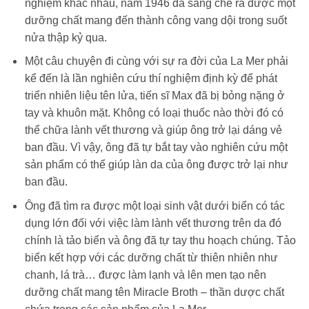
nghiệm khác nhau, năm 1946 đã sáng chế ra được một
dưỡng chất mang đến thành công vang dội trong suốt
nửa thập kỷ qua.
Một câu chuyện đi cùng với sự ra đời của La Mer phải
kể đến là lần nghiên cứu thí nghiệm định kỳ để phát
triển nhiên liệu tên lửa, tiến sĩ Max đã bị bỏng nặng ở
tay và khuôn mặt. Không có loại thuốc nào thời đó có
thể chữa lành vết thương và giúp ông trở lại dáng vẻ
ban đầu. Vì vậy, ông đã tự bắt tay vào nghiên cứu một
sản phẩm có thể giúp làn da của ông được trở lại như
ban đầu.
Ông đã tìm ra được một loại sinh vật dưới biển có tác
dụng lớn đối với việc làm lành vết thương trên da đó
chính là tảo biển và ông đã tự tay thu hoạch chúng. Tảo
biển kết hợp với các dưỡng chất từ thiên nhiên như
chanh, lá trà… được làm lạnh và lên men tạo nên
dưỡng chất mang tên Miracle Broth – thần dược chất