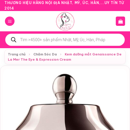
Bỏ
THƯƠNG HIỆU HÀNG NỘI ĐỊA NHẬT, MỸ, ÚC, HÀN,...UY TÍN TỪ
2014
qua
nội
dung
Tìm
kiếm
sản
phẩm
Trang chủ
›
Chăm Sóc Da
›
Kem dưỡng mắt Genaissance De
La Mer The Eye & Expression Cream