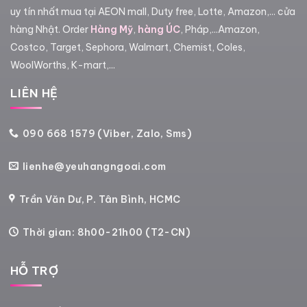
uy tín nhất mua tại AEON mall, Duty free, Lotte, Amazon,... cửa
hàng Nhật. Order
Hàng Mỹ
,
hàng ÚC
, Pháp,...Amazon,
Costco, Target, Sephora, Walmart, Chemist, Coles,
WoolWorths, K-mart,...
LIÊN HỆ
090 668 1579 (Viber, Zalo, Sms)
lienhe@yeuhangngoai.com
Trần Văn Dư, P. Tân Bình, HCMC
Thời gian: 8h00-21h00 (T2-CN)
HỖ TRỢ