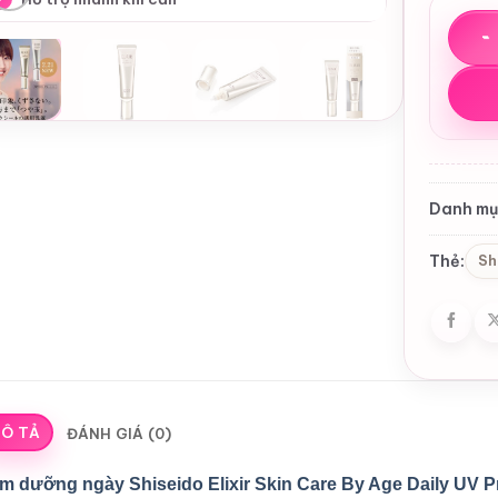
Kem d
Danh mụ
Thẻ:
Sh
Ô TẢ
ĐÁNH GIÁ (0)
m dưỡng ngày Shiseido Elixir Skin Care By Age Daily UV 