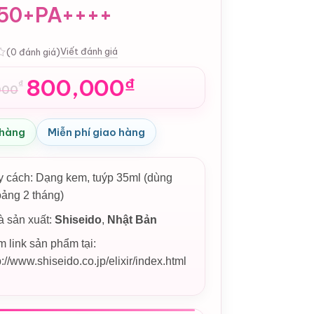
50+PA++++
Viết đánh giá
(0 đánh giá)
800,000
₫
₫
000
n
 hàng
Miễn phí giao hàng
,000₫.
,000₫.
 cách: Dạng kem, tuýp 35ml (dùng
ảng 2 tháng)
 sản xuất:
Shiseido
,
Nhật Bản
 link sản phẩm tại:
p://www.shiseido.co.jp/elixir/index.html