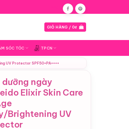
Blog
GIỎ HÀNG /
0
₫
ĂM SÓC TÓC
TPCN
ening UV Protector SPF50+PA++++
 dưỡng ngày
eido Elixir Skin Care
Age
ly/Brightening UV
tector