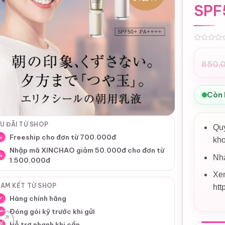
SPF
0
850,
Giá
Giá
gốc
hiệ
là:
tại
Còn
850
là:
800
U ĐÃI TỪ SHOP
Quy
Freeship cho đơn từ 700.000đ
%
kho
Nhập mã XINCHAO giảm 50.000đ cho đơn từ
%
Nhà
1.500.000đ
Xem
AM KẾT TỪ SHOP
htt
Hàng chính hãng
✓
Đóng gói kỹ trước khi gửi
✓
Hỗ trợ nhanh khi cần
✓