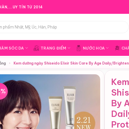
ÀN,...UY TÍN TỪ 2014
HĂM SÓC DA
TRANG ĐIỂM
NƯỚC HOA
CH
ắng
›
Kem dưỡng ngày Shiseido Elixir Skin Care By Age Daily/Bright
Kem
6%
Shis
By 
Dai
Pro