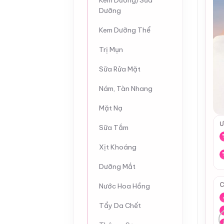
Kem Dưỡng/Sữa
Dưỡng
Kem Dưỡng Thể
Trị Mụn
Sữa Rửa Mặt
Nám, Tàn Nhang
Mặt Nạ
Ư
Sữa Tắm
Xịt Khoáng
Dưỡng Mắt
C
Nước Hoa Hồng
Tẩy Da Chết