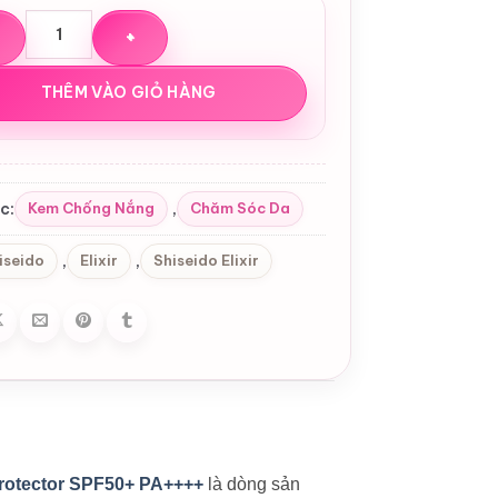
ưỡng ngày Shiseido Elixir Skin Care By Age Daily/Brighteni
THÊM VÀO GIỎ HÀNG
c:
,
Kem Chống Nắng
Chăm Sóc Da
,
,
iseido
Elixir
Shiseido Elixir
Protector SPF50+ PA++++
là dòng sản