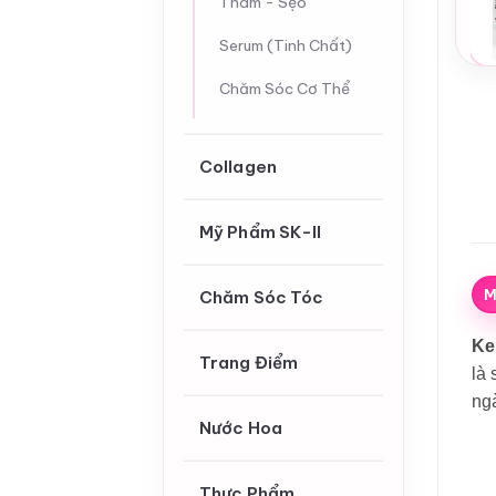
Thâm - Sẹo
Serum (Tinh Chất)
Chăm Sóc Cơ Thể
Collagen
Mỹ Phẩm SK-II
M
Chăm Sóc Tóc
Ke
Trang Điểm
là
ngà
Nước Hoa
Thực Phẩm