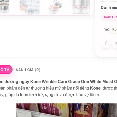
Danh mụ
Kem Dư
Thẻ:
Ko
Ô TẢ
ĐÁNH GIÁ (0)
m dưỡng ngày Kose Wrinkle Care Grace One White Moist 
 sản phẩm đến từ thương hiệu mỹ phẩm nổi tiếng
Kose
, được t
y, giúp da luôn tươi trẻ, rạng rỡ và được bảo vệ tối ưu.