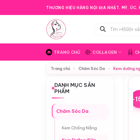
Bỏ
THƯƠNG HIỆU HÀNG NỘI ĐỊA NHẬT, MỸ, ÚC, H
qua
nội
Tìm
dung
kiếm
sản
phẩm
TRANG CHỦ
COLLAGEN
C
Trang chủ
›
Chăm Sóc Da
›
Kem dưỡng ng
DANH MỤC SẢN
PHẨM
-1
Chăm Sóc Da
Kem Chống Nắng