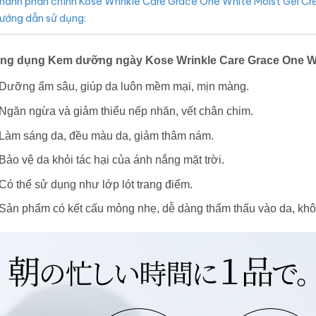
hành phần chính Kose Wrinkle Care Grace One White Moist Gel C
ướng dẫn sử dụng:
ng dụng Kem dưỡng ngày Kose Wrinkle Care Grace One Wh
Dưỡng ẩm sâu, giúp da luôn mềm mại, mịn màng.
Ngăn ngừa và giảm thiểu nếp nhăn, vết chân chim.
Làm sáng da, đều màu da, giảm thâm nám.
Bảo vệ da khỏi tác hại của ánh nắng mặt trời.
Có thể sử dụng như lớp lót trang điểm.
Sản phẩm có kết cấu mỏng nhẹ, dễ dàng thẩm thấu vào da, khôn