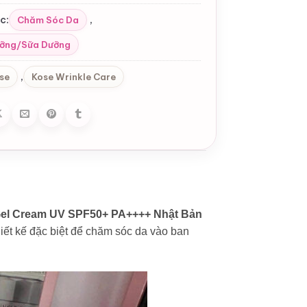
c:
,
Chăm Sóc Da
ỡng/Sữa Dưỡng
,
se
Kose Wrinkle Care
Gel Cream UV SPF50+ PA++++ Nhật Bản
hiết kế đặc biệt để chăm sóc da vào ban