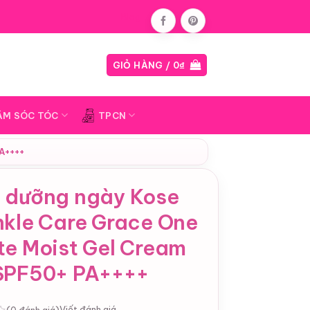
Blog
GIỎ HÀNG /
0
₫
ĂM SÓC TÓC
TPCN
A++++
 dưỡng ngày Kose
nkle Care Grace One
te Moist Gel Cream
SPF50+ PA++++
Viết đánh giá
(0 đánh giá)