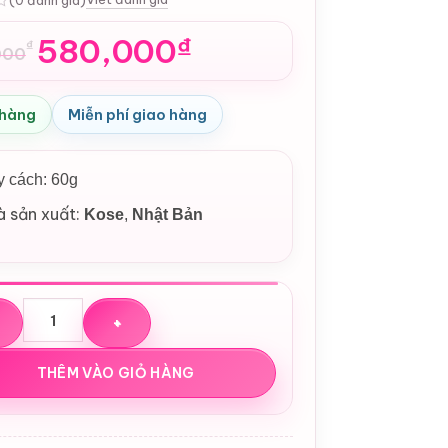
580,000
₫
₫
000
n
 hàng
Miễn phí giao hàng
,000₫.
,000₫.
 cách: 60g
à sản xuất:
Kose
,
Nhật Bản
ưỡng ngày Kose Wrinkle Care Grace One White Moist Gel Cr
THÊM VÀO GIỎ HÀNG