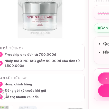
0
680,
Giá
Giá
gốc
hiệ
là:
tại
Còn
680
là:
580
Quy
U ĐÃI TỪ SHOP
Nh
Freeship cho đơn từ 700.000đ
%
Nhập mã XINCHAO giảm 50.000đ cho đơn từ
%
1.500.000đ
Kem d
AM KẾT TỪ SHOP
Hàng chính hãng
✓
Đóng gói kỹ trước khi gửi
✓
Hỗ trợ nhanh khi cần
✓