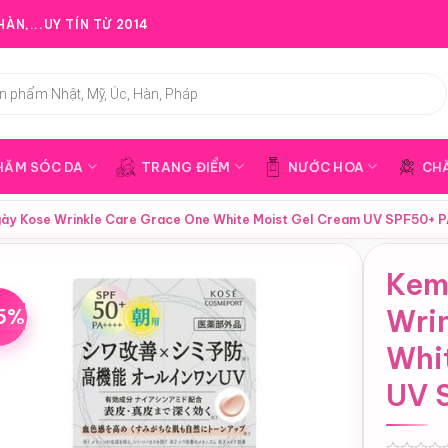
ÀN,...UY TÍN TỪ 2014
HĂM SÓC DA
TRANG ĐIỂM
NƯỚC HOA
CH
ày Kose Wrinkle Care Grace One White Moist Gel Cream UV SPF50+ P
Kem
5%
Wri
Whi
UV 