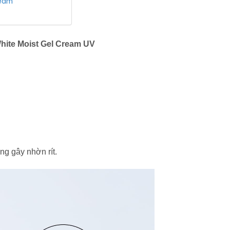
ream
ite Moist Gel Cream UV
g gây nhờn rít.