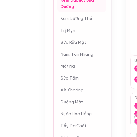
Kem Dưỡng/Sữa
Dưỡng
Kem Dưỡng Thể
Trị Mụn
Sữa Rửa Mặt
Nám, Tàn Nhang
Ư
Mặt Nạ
Sữa Tắm
Xịt Khoáng
C
Dưỡng Mắt
Nước Hoa Hồng
Tẩy Da Chết