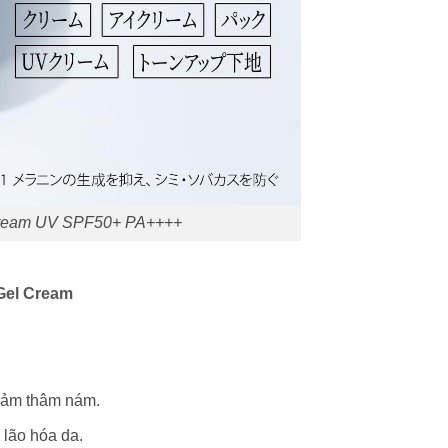
 Cream UV SPF50+ PA++++
Gel Cream
iảm thâm nám.
 lão hóa da.