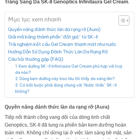
Trắng Sáng Da SK-II Genoptics Infinitaura Gel Cream
.
Mục lục xem nhanh
Quyền năng đánh thức làn da rạng rỡ (Aura)
Giải mã bảng thành phần “đắt giá” từ SK-II
Trải nghiệm kết cấu Gel Cream thanh mát như nước
Hướng Dẫn Sử Dụng Đánh Thức Làn Da Rạng Rỡ
Câu hỏi thường gặp (FAQ)
1. Kem dưỡng SK-II Infinitaura Gel Cream phù hợp với loại
da nào?
2. Dùng kem dưỡng này bao lâu thì thấy da sáng lên?
3. Có bắt buộc phải dùng chung với “Nước thần” SK-II
không?
Quyền năng đánh thức làn da rạng rỡ (Aura)
Tiếp nối thành công vang dội của dòng tinh chất
Genoptics, SK-II đã tung ra phiên bản kem dưỡng hoàn
toàn mới. Không chỉ dừng lại ở việc làm sáng bề mặt, sản