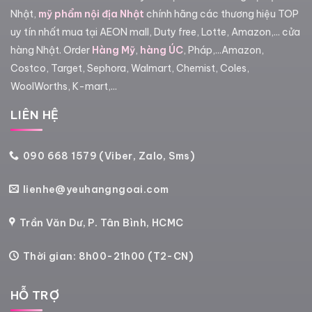
Nhật,
mỹ phẩm nội địa Nhật
chính hãng các thương hiệu TOP
uy tín nhất mua tại AEON mall, Duty free, Lotte, Amazon,... cửa
hàng Nhật. Order
Hàng Mỹ
,
hàng ÚC
, Pháp,...Amazon,
Costco, Target, Sephora, Walmart, Chemist, Coles,
WoolWorths, K-mart,...
LIÊN HỆ
090 668 1579 (Viber, Zalo, Sms)
lienhe@yeuhangngoai.com
Trần Văn Dư, P. Tân Bình, HCMC
Thời gian: 8h00-21h00 (T2-CN)
HỖ TRỢ