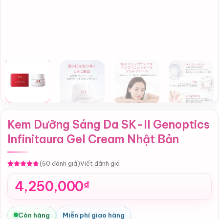
Kem Dưỡng Sáng Da SK-II Genoptics
Infinitaura Gel Cream Nhật Bản
Viết đánh giá
(60 đánh giá)
4.72
60
trên
5 dựa trên
4,250,000
₫
đánh giá
Còn hàng
Miễn phí giao hàng