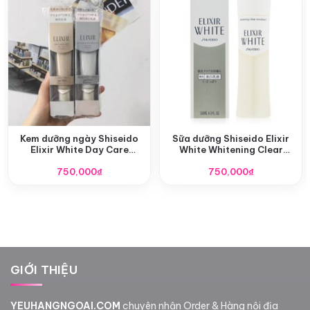
Kem dưỡng ngày Shiseido
Sữa dưỡng Shiseido Elixir
Elixir White Day Care
White Whitening Clear
Revolution SPF 50/PA ++++
Emulision 130ml
750,000
35ml
₫
750,000
₫
GIỚI THIỆU
YEUHANGNGOAI.COM
chuyên nhận Order & Hàng nội địa