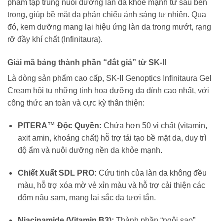
phẩm tập trung nuôi dưỡng làn da khỏe mạnh từ sâu bên
trong, giúp bề mặt da phản chiếu ánh sáng tự nhiên. Qua
đó, kem dưỡng mang lại hiệu ứng làn da trong mướt, rạng
rỡ đầy khí chất (Infinitaura).
Giải mã bảng thành phần “đắt giá” từ SK-II
Là dòng sản phẩm cao cấp, SK-II Genoptics Infinitaura Gel
Cream hội tụ những tinh hoa dưỡng da đỉnh cao nhất, với
công thức an toàn và cực kỳ thân thiện:
PITERA™ Độc Quyền:
Chứa hơn 50 vi chất (vitamin,
axit amin, khoáng chất) hỗ trợ tái tạo bề mặt da, duy trì
độ ẩm và nuôi dưỡng nền da khỏe mạnh.
Chiết Xuất SDL PRO:
Cứu tinh của làn da không đều
màu, hỗ trợ xóa mờ vẻ xỉn màu và hỗ trợ cải thiện các
đốm nâu sạm, mang lại sắc da tươi tắn.
Niacinamide (Vitamin B3):
Thành phần “ngôi sao”