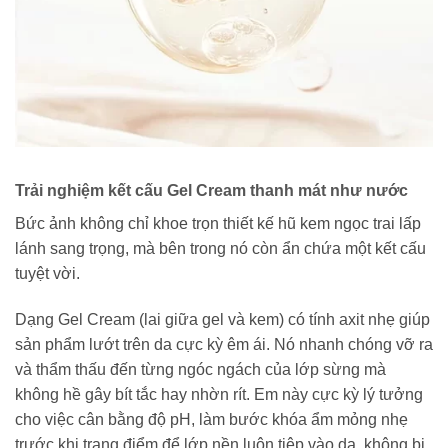
Trải nghiệm kết cấu Gel Cream thanh mát như nước
Bức ảnh không chỉ khoe trọn thiết kế hũ kem ngọc trai lấp
lánh sang trọng, mà bên trong nó còn ẩn chứa một kết cấu
tuyệt vời.
Dạng Gel Cream (lai giữa gel và kem) có tính axit nhẹ giúp
sản phẩm lướt trên da cực kỳ êm ái. Nó nhanh chóng vỡ ra
và thẩm thấu đến từng ngóc ngách của lớp sừng mà
không hề gây bít tắc hay nhờn rít. Em này cực kỳ lý tưởng
cho việc cân bằng độ pH, làm bước khóa ẩm mỏng nhẹ
trước khi trang điểm để lớp nền luôn tiệp vào da, không bị