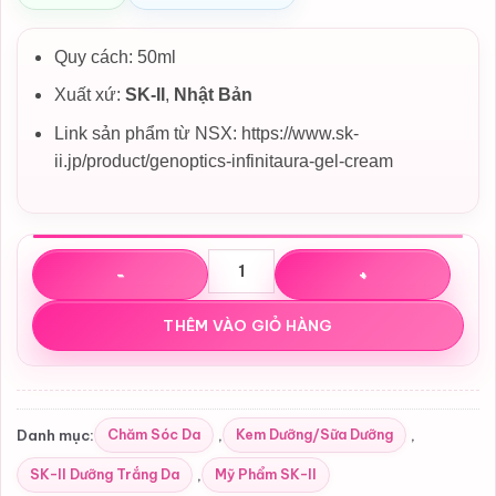
Quy cách: 50ml
Xuất xứ:
SK-II
,
Nhật Bản
Link sản phẩm từ NSX: https://www.sk-
ii.jp/product/genoptics-infinitaura-gel-cream
Kem Dưỡng Sáng Da SK-II Genoptics Infinitaura Gel Crea
THÊM VÀO GIỎ HÀNG
Chăm Sóc Da
Kem Dưỡng/Sữa Dưỡng
Danh mục:
,
,
SK-II Dưỡng Trắng Da
Mỹ Phẩm SK-II
,