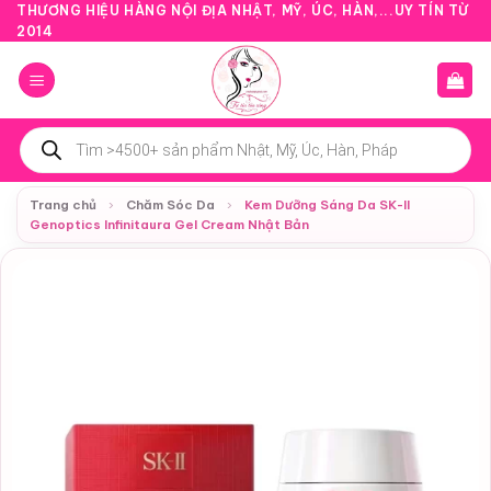
Bỏ
THƯƠNG HIỆU HÀNG NỘI ĐỊA NHẬT, MỸ, ÚC, HÀN,...UY TÍN TỪ
2014
qua
nội
dung
Tìm
kiếm
sản
phẩm
Trang chủ
›
Chăm Sóc Da
›
Kem Dưỡng Sáng Da SK-II
Genoptics Infinitaura Gel Cream Nhật Bản