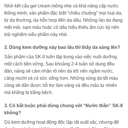
Nhờ kết cấu gel cream mỏng nhẹ và khả năng cấp nước
thông minh, sản phẩm đặc biệt “chiều chuộng” mọi loại da,
từ da thường, da hỗn hợp đến da dầu. Những làn da đang
mệt mỏi, sạm màu hoặc có dấu hiệu thiếu ẩm cực kỳ nên
trải nghiệm siêu phẩm này nhé.
2. Dùng kem dưỡng này bao lâu thì thấy da sáng lên?
Sản phẩm của SK-II luôn tập trung vào việc nuôi dưỡng
một cách bền vững. Sau khoảng 2-4 tuần sử dụng đều
đặn, nàng sẽ cảm nhận rõ nền da trở nên ngậm nước,
căng mướt và có sức sống hơn. Những vùng da tối màu
cũng sẽ dần được hỗ trợ làm sáng và đều màu tự nhiên
mà không bị trắng bệch.
3. Có bắt buộc phải dùng chung với “Nước thần” SK-II
không?
Dù kem dưỡng hoạt động độc lập rất xuất sắc, nhưng để