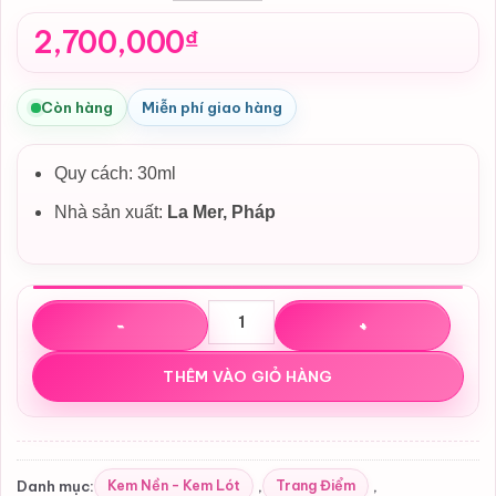
0
2,700,000
₫
Còn hàng
Miễn phí giao hàng
Quy cách: 30ml
Nhà sản xuất:
La Mer, Pháp
Kem nền La Mer The Soft Fluid Long Wear Foundation SP
THÊM VÀO GIỎ HÀNG
Kem Nền - Kem Lót
Trang Điểm
Danh mục:
,
,