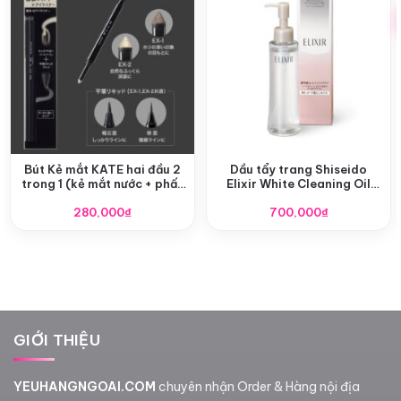
Bút Kẻ mắt KATE hai đầu 2
Dầu tẩy trang Shiseido
trong 1 (kẻ mắt nước + phấn
Elixir White Cleaning Oil
highligh mắt)
145g mẫu mới
280,000
₫
700,000
₫
GIỚI THIỆU
YEUHANGNGOAI.COM
chuyên nhận Order & Hàng nội địa