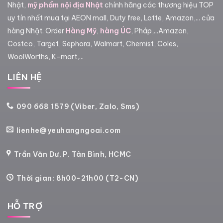
Nhật,
mỹ phẩm nội địa Nhật
chính hãng các thương hiệu TOP
uy tín nhất mua tại AEON mall, Duty free, Lotte, Amazon,... cửa
hàng Nhật. Order
Hàng Mỹ
,
hàng ÚC
, Pháp,...Amazon,
Costco, Target, Sephora, Walmart, Chemist, Coles,
WoolWorths, K-mart,...
LIÊN HỆ
090 668 1579 (Viber, Zalo, Sms)
lienhe@yeuhangngoai.com
Trần Văn Dư, P. Tân Bình, HCMC
Thời gian: 8h00-21h00 (T2-CN)
HỖ TRỢ