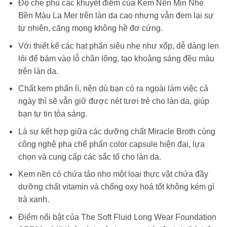
Độ che phủ các khuyết điểm của Kem Nền Mịn Nhẹ
Bền Màu La Mer trên làn da cao nhưng vẫn đem lại sự
tự nhiên, căng mọng không hề đơ cứng.
Với thiết kế các hạt phấn siêu nhẹ như xốp, dễ dàng len
lỏi để bám vào lỗ chân lông, tạo khoảng sáng đều màu
trên làn da.
Chất kem phấn lì, nên dù bạn có ra ngoài làm việc cả
ngày thì sẽ vẫn giữ được nét tươi trẻ cho làn da, giúp
bạn tự tin tỏa sáng.
Là sự kết hợp giữa các dưỡng chất Miracle Broth cùng
công nghệ pha chế phấn color capsule hiện đại, lựa
chọn và cung cấp các sắc tố cho làn da.
Kem nền có chứa tảo nho một loại thực vật chứa đầy
dưỡng chất vitamin và chống oxy hoá tốt không kém gì
trà xanh.
Điểm nổi bật của The Soft Fluid Long Wear Foundation