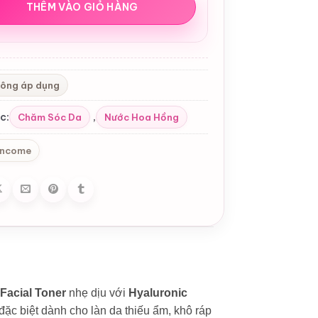
THÊM VÀO GIỎ HÀNG
ông áp dụng
c:
,
Chăm Sóc Da
Nước Hoa Hồng
ncome
Facial Toner
nhẹ dịu với
Hyaluronic
ặc biệt dành cho làn da thiếu ẩm, khô ráp