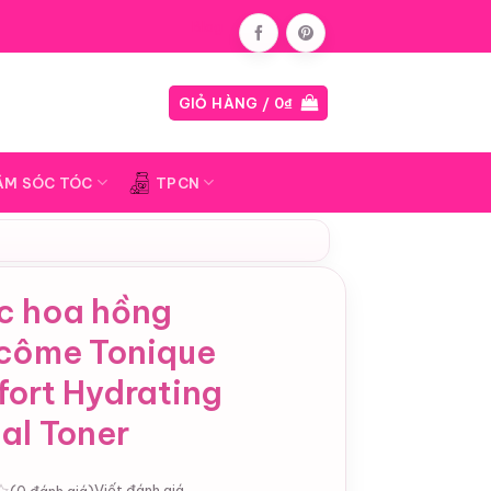
Blog
GIỎ HÀNG /
0
₫
ĂM SÓC TÓC
TPCN
c hoa hồng
côme Tonique
fort Hydrating
al Toner
Viết đánh giá
(0 đánh giá)