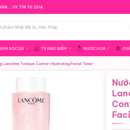
ÀN,...UY TÍN TỪ 2014
HĂM SÓC DA
TRANG ĐIỂM
NƯỚC HOA
CH
g Lancôme Tonique Confort Hydrating Facial Toner
Nướ
Lan
Con
Faci