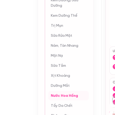
Kem Dưỡng/Sữa
Dưỡng
Kem Dưỡng Thể
Trị Mụn
Sữa Rửa Mặt
Nám, Tàn Nhang
Ư
Mặt Nạ
Sữa Tắm
Xịt Khoáng
C
Dưỡng Mắt
Nước Hoa Hồng
Tẩy Da Chết