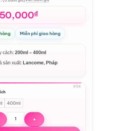
350,000
₫
 hàng
Miễn phí giao hàng
y cách:
200ml – 400ml
 sản xuất:
Lancome, Pháp
XÓA
ích
l
400ml
hoa hồng Lancôme Tonique Confort Hydrating Facial Toner s