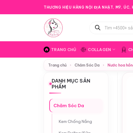
Bỏ
THƯƠNG HIỆU HÀNG NỘI ĐỊA NHẬT, MỸ, ÚC, H
qua
nội
Tìm
dung
kiếm
sản
phẩm
TRANG CHỦ
COLLAGEN
C
Trang chủ
›
Chăm Sóc Da
›
Nước hoa hồn
DANH MỤC SẢN
PHẨM
Chăm Sóc Da
Kem Chống Nắng