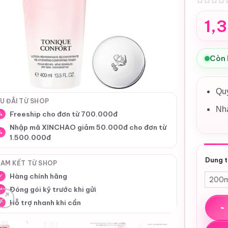
0
1,
Còn
Qu
U ĐÃI TỪ SHOP
Nhà
Freeship cho đơn từ 700.000đ
%
Nhập mã XINCHAO giảm 50.000đ cho đơn từ
%
1.500.000đ
Dung t
AM KẾT TỪ SHOP
Hàng chính hãng
✓
200m
Đóng gói kỹ trước khi gửi
✓
Nước 
Hỗ trợ nhanh khi cần
✓