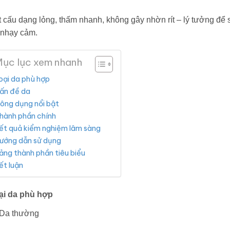
 cấu dạng lỏng, thấm nhanh, không gây nhờn rít – lý tưởng để 
 nhạy cảm.
ục lục xem nhanh
oại da phù hợp
ấn đề da
ông dụng nổi bật
hành phần chính
ết quả kiểm nghiệm lâm sàng
ướng dẫn sử dụng
ảng thành phần tiêu biểu
ết luận
ại da phù hợp
Da thường