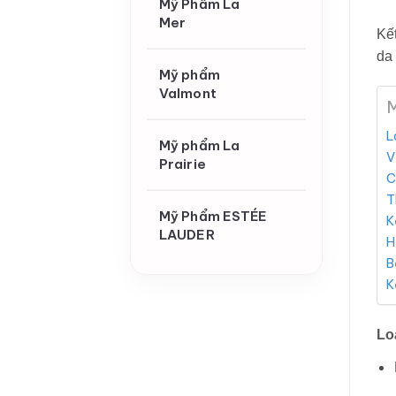
Mỹ Phẩm La
Mer
Kết
da
Mỹ phẩm
Valmont
M
L
Mỹ phẩm La
V
Prairie
C
T
Mỹ Phẩm ESTÉE
K
LAUDER
H
B
K
Lo