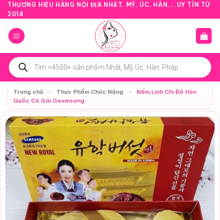
Bỏ
THƯƠNG HIỆU HÀNG NỘI ĐỊA NHẬT, MỸ, ÚC, HÀN,...UY TÍN TỪ
2014
qua
nội
dung
Tìm
kiếm
sản
phẩm
Trang chủ
›
Thực Phẩm Chức Năng
›
Nấm Linh Chi Đỏ Hàn
Quốc Cô Gái Geumsang