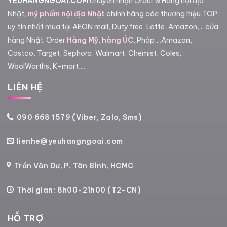
YEUHANGNGOAI.COM
chuyên nhận Order & Hàng nội địa
Nhật,
mỹ phẩm nội địa Nhật
chính hãng các thương hiệu TOP
uy tín nhất mua tại AEON mall, Duty free, Lotte, Amazon,... cửa
hàng Nhật. Order
Hàng Mỹ
,
hàng ÚC
, Pháp,...Amazon,
Costco, Target, Sephora, Walmart, Chemist, Coles,
WoolWorths, K-mart,...
LIÊN HỆ
090 668 1579 (Viber, Zalo, Sms)
lienhe@yeuhangngoai.com
Trần Văn Dư, P. Tân Bình, HCMC
Thời gian: 8h00-21h00 (T2-CN)
HỖ TRỢ