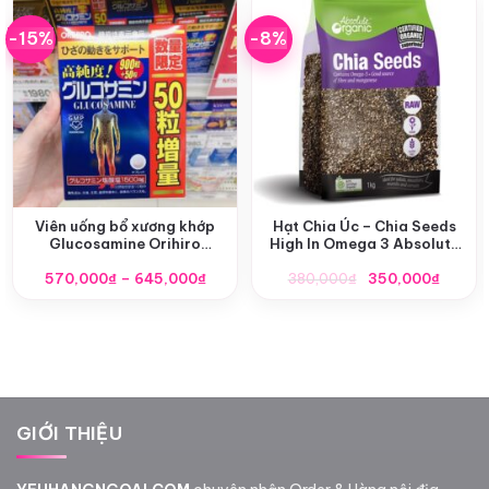
-15%
-8%
Viên uống bổ xương khớp
Hạt Chia Úc – Chia Seeds
Glucosamine Orihiro
High In Omega 3 Absolute
1500mg Nhật Bản
Organic 1kg
Khoảng
Giá
Giá
570,000
₫
–
645,000
₫
380,000
₫
350,000
₫
giá:
gốc
hiện
từ
là:
tại
570,000₫
380,000₫.
là:
đến
350,0
645,000₫
GIỚI THIỆU