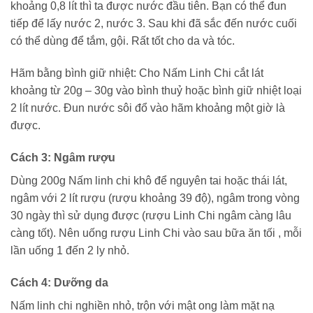
khoảng 0,8 lít thì ta được nước đầu tiên. Bạn có thể đun
tiếp để lấy nước 2, nước 3. Sau khi đã sắc đến nước cuối
có thể dùng để tắm, gội. Rất tốt cho da và tóc.
Hãm bằng bình giữ nhiệt: Cho Nấm Linh Chi cắt lát
khoảng từ 20g – 30g vào bình thuỷ hoặc bình giữ nhiệt loại
2 lít nước. Đun nước sôi đổ vào hãm khoảng một giờ là
được.
Cách 3: Ngâm rượu
Dùng 200g Nấm linh chi khô để nguyên tai hoặc thái lát,
ngâm với 2 lít rượu (rượu khoảng 39 độ), ngâm trong vòng
30 ngày thì sử dụng được (rượu Linh Chi ngâm càng lâu
càng tốt). Nên uống rượu Linh Chi vào sau bữa ăn tối , mỗi
lần uống 1 đến 2 ly nhỏ.
Cách 4: Dưỡng da
Nấm linh chi nghiền nhỏ, trộn với mật ong làm mặt nạ