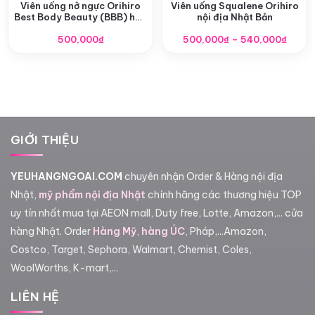
Viên uống nở ngực Orihiro
Viên uống Squalene Orihiro
Best Body Beauty (BBB) hộp
nội địa Nhật Bản
300 viên
Khoả
500,000
₫
500,000
₫
–
540,000
₫
giá:
từ
500,0
đến
540,0
GIỚI THIỆU
YEUHANGNGOAI.COM
chuyên nhận Order & Hàng nội địa
Nhật,
mỹ phẩm nội địa Nhật
chính hãng các thương hiệu TOP
uy tín nhất mua tại AEON mall, Duty free, Lotte, Amazon,... cửa
hàng Nhật. Order
Hàng Mỹ
,
hàng ÚC
, Pháp,...Amazon,
Costco, Target, Sephora, Walmart, Chemist, Coles,
WoolWorths, K-mart,...
LIÊN HỆ