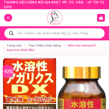
Bỏ
THƯƠNG HIỆU HÀNG NỘI ĐỊA NHẬT, MỸ, ÚC, HÀN,...UY TÍN TỪ
2014
qua
nội
dung
Tìm
kiếm
sản
phẩm
Trang chủ
›
Thực Phẩm Chức Năng
›
Nấm thái dương DX
Agaricus Nhật Bản
-10%