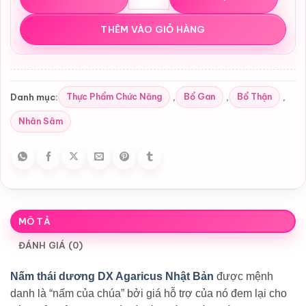
THÊM VÀO GIỎ HÀNG
Thực Phẩm Chức Năng
Bổ Gan
Bổ Thận
Danh mục:
,
,
,
Nhân Sâm
MÔ TẢ
ĐÁNH GIÁ (0)
Nấm thái dương DX Agaricus Nhật Bản
được mệnh
danh là “nấm của chúa” bởi giá hỗ trợ của nó đem lại cho