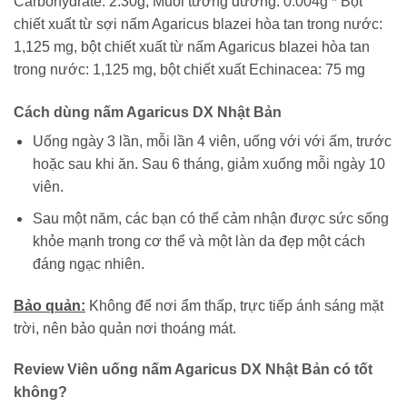
Carbohydrate: 2.30g, Muối tương đương: 0.004g * Bột
chiết xuất từ ​​sợi nấm Agaricus blazei hòa tan trong nước:
1,125 mg, bột chiết xuất từ ​​nấm Agaricus blazei hòa tan
trong nước: 1,125 mg, bột chiết xuất Echinacea: 75 mg
Cách dùng nấm Agaricus DX Nhật Bản
Uống ngày 3 lần, mỗi lần 4 viên, uống với với ấm, trước
hoặc sau khi ăn. Sau 6 tháng, giảm xuống mỗi ngày 10
viên.
Sau một năm, các bạn có thể cảm nhận được sức sống
khỏe mạnh trong cơ thể và một làn da đẹp một cách
đáng ngạc nhiên.
Bảo quản:
Không để nơi ẩm thấp, trực tiếp ánh sáng mặt
trời, nên bảo quản nơi thoáng mát.
Review Viên uống nấm Agaricus DX Nhật Bản có tốt
không?