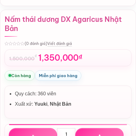
Nấm thái dương DX Agaricus Nhật
Bản
Viết đánh giá
(0 đánh giá)
0
1,350,000
₫
₫
1,500,000
Giá
Giá
gốc
hiện
là:
tại
Còn hàng
Miễn phí giao hàng
1,500,000₫.
là:
1,350,000₫.
Quy cách: 360 viên
Xuất xứ:
Yuuki
,
Nhật Bản
Nấm thái dương DX Agaricus Nhật Bản số lượng