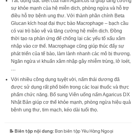
Tác dụng đặc biệt của nấm Agaricus là giúp tăng cường
sự khỏe mạnh của hệ miễn dịch, phòng ngừa và hỗ trợ
điều hỗ trợ bệnh ung thư. Với thành phần chính Beta
Glucan kích hoạt đại thực bào Macrophage – bạch cầu
có vai trò bảo vệ và tăng cường hệ miễn dịch. Đồng
thời tạo ra phản ứng để chống lại các yếu tố xấu xâm
nhập vào cơ thể. Macrophage cũng giúp thúc đẩy sự
phát triển của tế bào, làm lành nhanh các mô bị thương.
Ngăn ngừa vi khuẩn xâm nhập gây nhiễm trùng, lở loét,
…
Với nhiều công dụng tuyệt vời, nấm thái dương đã
được sử dụng rất phổ biến trong các loại thuốc và thực
phẩm chức năng. Bổ sung Viên uống nấm Agaricus DX
Nhật Bản giúp cơ thể khỏe mạnh, phòng ngừa hiệu quả
bệnh ung thư, tim mạch, kéo dài tuổi thọ.
📝 Biên tập nội dung:
Ban biên tập Yêu Hàng Ngoại