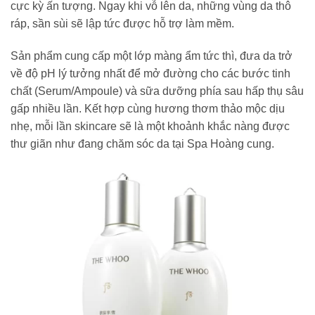
cực kỳ ấn tượng. Ngay khi vỗ lên da, những vùng da thô
ráp, sần sùi sẽ lập tức được hỗ trợ làm mềm.
Sản phẩm cung cấp một lớp màng ẩm tức thì, đưa da trở
về độ pH lý tưởng nhất để mở đường cho các bước tinh
chất (Serum/Ampoule) và sữa dưỡng phía sau hấp thụ sâu
gấp nhiều lần. Kết hợp cùng hương thơm thảo mộc dịu
nhẹ, mỗi lần skincare sẽ là một khoảnh khắc nàng được
thư giãn như đang chăm sóc da tại Spa Hoàng cung.