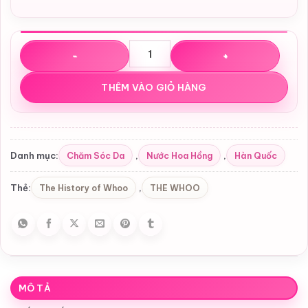
Nước Cân Bằng THE WHOO Gong Jin Hyang Brightening Ba
THÊM VÀO GIỎ HÀNG
Chăm Sóc Da
Nước Hoa Hồng
Hàn Quốc
Danh mục:
,
,
The History of Whoo
THE WHOO
Thẻ:
,
MÔ TẢ