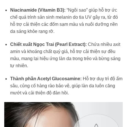
Niacinamide (Vitamin B3):
“Ngôi sao” giúp hỗ trợ ức
chế quá trình sản sinh melanin do tia UV gây ra, từ đó
hỗ trợ cải thiện các đốm sạm màu và nuôi dưỡng nền
da sáng khỏe rạng rỡ.
Chiết xuất Ngọc Trai (Pearl Extract):
Chứa nhiều axit
amin và khoáng chất quý giá, hỗ trợ cải thiện sự đều
màu, mang lại hiệu ứng làn da trong trẻo và bừng sáng
tự nhiên.
Thành phần Acetyl Glucosamine:
Hỗ trợ duy trì độ ẩm
sâu, củng cố hàng rào bảo vệ, giúp làn da luôn căng
mướt và cải thiện độ đàn hồi.