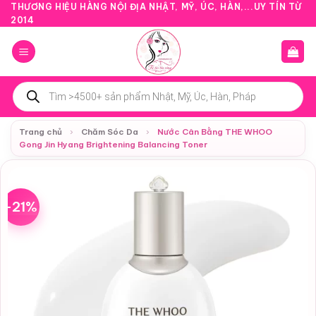
Bỏ
THƯƠNG HIỆU HÀNG NỘI ĐỊA NHẬT, MỸ, ÚC, HÀN,...UY TÍN TỪ
2014
qua
nội
dung
Tìm
kiếm
sản
phẩm
Trang chủ
›
Chăm Sóc Da
›
Nước Cân Bằng THE WHOO
Gong Jin Hyang Brightening Balancing Toner
-21%