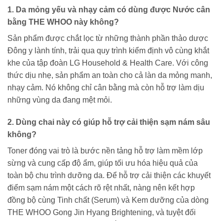
1. Da mỏng yếu và nhạy cảm có dùng được Nước cân
bằng THE WHOO này không?
Sản phẩm được chắt lọc từ những thành phần thảo dược
Đông y lành tính, trải qua quy trình kiểm định vô cùng khắt
khe của tập đoàn LG Household & Health Care. Với công
thức dịu nhẹ, sản phẩm an toàn cho cả làn da mỏng manh,
nhạy cảm. Nó không chỉ cân bằng mà còn hỗ trợ làm dịu
những vùng da đang mệt mỏi.
2. Dùng chai này có giúp hỗ trợ cải thiện sạm nám sâu
không?
Toner đóng vai trò là bước nền tảng hỗ trợ làm mềm lớp
sừng và cung cấp độ ẩm, giúp tối ưu hóa hiệu quả của
toàn bộ chu trình dưỡng da. Để hỗ trợ cải thiện các khuyết
điểm sạm nám một cách rõ rệt nhất, nàng nên kết hợp
đồng bộ cùng Tinh chất (Serum) và Kem dưỡng của dòng
THE WHOO Gong Jin Hyang Brightening, và tuyệt đối