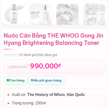
Nước Cân Bằng THE WHOO Gong Jin
Hyang Brightening Balancing Toner
Viết đánh giá
(0 đánh giá)
0
990,000
₫
₫
1,250,000
Giá
Giá
gốc
hiện
là:
tại
Còn hàng
Miễn phí giao hàng
1,250,000₫.
là:
990,000₫.
Xuất xứ:
The History of Whoo
,
Hàn Quốc
Trọng lượng: 150ml