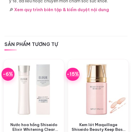
y tế, da liễu hoặc chuyên môn chăm sóc sức khỏe.
🔎
Xem quy trình biên tập & kiểm duyệt nội dung
SẢN PHẨM TƯƠNG TỰ
-6%
-15%
Nước hoa hồng Shiseido
Kem lót Maquillage
Elixir Whitening Clear
Shiseido Beauty Keep Base