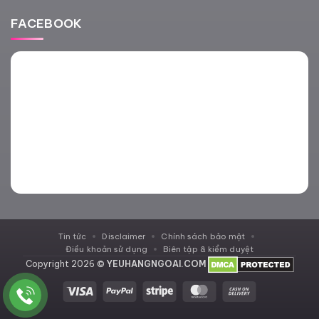
FACEBOOK
Tin tức
Disclaimer
Chính sách bảo mật
Điều khoản sử dụng
Biên tập & kiểm duyệt
Copyright 2026 ©
YEUHANGNGOAI.COM
Visa
PayPal
Stripe
MasterCard
Cash
On