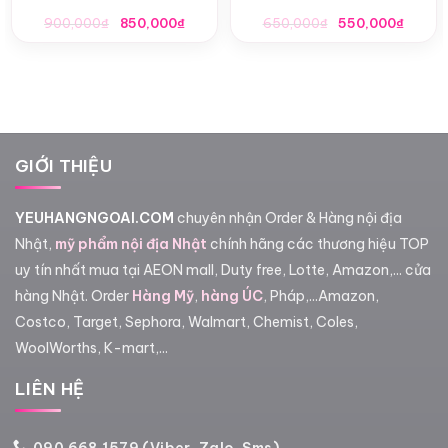
Lotion 170ml
UV SPF27+ 30ml
Giá
Giá
Giá
Giá
900,000
₫
850,000
₫
650,000
₫
550,000
₫
gốc
hiện
gốc
hiện
là:
tại
là:
tại
900,000₫.
là:
650,000₫.
là:
850,000₫.
550,0
GIỚI THIỆU
YEUHANGNGOAI.COM
chuyên nhận Order & Hàng nội địa
Nhật,
mỹ phẩm nội địa Nhật
chính hãng các thương hiệu TOP
uy tín nhất mua tại AEON mall, Duty free, Lotte, Amazon,... cửa
hàng Nhật. Order
Hàng Mỹ
,
hàng ÚC
, Pháp,...Amazon,
Costco, Target, Sephora, Walmart, Chemist, Coles,
WoolWorths, K-mart,...
LIÊN HỆ
090 668 1579 (Viber, Zalo, Sms)