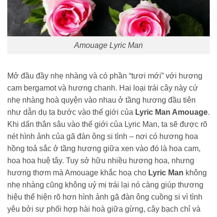
Amouage Lyric Man
Mở đầu đầy nhẹ nhàng và có phần “tươi mới” với hương
cam bergamot và hương chanh. Hai loại trái cây này cứ
nhẹ nhàng hoà quyện vào nhau ở tầng hương đầu tiên
như dẫn dụ ta bước vào thế giới của
Lyric Man Amouage
.
Khi dấn thân sâu vào thế giới của Lyric Man, ta sẽ được rõ
nét hình ảnh của gã đàn ông si tình – nơi có hương hoa
hồng toả sắc ở tầng hương giữa xen vào đó là hoa cam,
hoa hoa huệ tây. Tuy sở hữu nhiều hương hoa, nhưng
hương thơm mà Amouage khắc hoạ cho
Lyric Man
không
nhẹ nhàng cũng không uỷ mị trái lại nó càng giúp thương
hiệu thể hiện rõ hơn hình ảnh gã đàn ông cuồng si vì tình
yêu bởi sự phối hợp hài hoà giữa gừng, cây bạch chỉ và