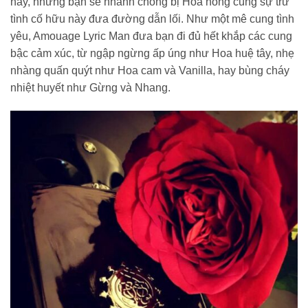
này, nhưng bạn sẽ nhanh chóng bị Hoa hồng cùng sự trữ
tình cố hữu này đưa đường dẫn lối. Như một mê cung tình
yêu, Amouage Lyric Man đưa bạn đi đủ hết khắp các cung
bậc cảm xúc, từ ngập ngừng ấp úng như Hoa huệ tây, nhẹ
nhàng quấn quýt như Hoa cam và Vanilla, hay bùng cháy
nhiệt huyết như Gừng và Nhang.