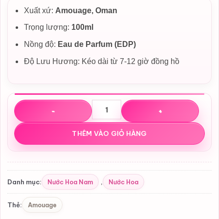
Xuất xứ:
Amouage, Oman
Trọng lượng:
100ml
Nồng độ:
Eau de Parfum (EDP)
Độ Lưu Hương: Kéo dài từ 7-12 giờ đồng hồ
Nước hoa Amouage Lyric Man EDP số lượng
THÊM VÀO GIỎ HÀNG
Nước Hoa Nam
Nước Hoa
Danh mục:
,
Amouage
Thẻ: