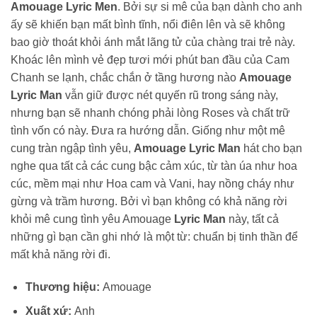
Amouage Lyric Men
. Bởi sự si mê của bạn dành cho anh
ấy sẽ khiến bạn mất bình tĩnh, nổi điên lên và sẽ không
bao giờ thoát khỏi ánh mắt lãng tử của chàng trai trẻ này.
Khoác lên mình vẻ đẹp tươi mới phút ban đầu của Cam
Chanh se lạnh, chắc chắn ở tầng hương nào
Amouage
Lyric Man
vẫn giữ được nét quyến rũ trong sáng này,
nhưng bạn sẽ nhanh chóng phải lòng Roses và chất trữ
tình vốn có này. Đưa ra hướng dẫn. Giống như một mê
cung tràn ngập tình yêu,
Amouage Lyric Man
hát cho bạn
nghe qua tất cả các cung bậc cảm xúc, từ tàn úa như hoa
cúc, mềm mại như Hoa cam và Vani, hay nồng cháy như
gừng và trầm hương. Bởi vì bạn không có khả năng rời
khỏi mê cung tình yêu Amouage
Lyric Man
này, tất cả
những gì bạn cần ghi nhớ là một từ: chuẩn bị tinh thần để
mất khả năng rời đi.
Thương hiệu:
Amouage
Xuất xứ:
Anh