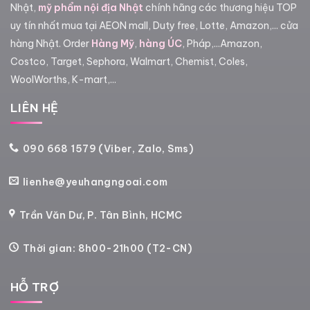
Nhật,
mỹ phẩm nội địa Nhật
chính hãng các thương hiệu TOP
uy tín nhất mua tại AEON mall, Duty free, Lotte, Amazon,... cửa
hàng Nhật. Order
Hàng Mỹ
,
hàng ÚC
, Pháp,...Amazon,
Costco, Target, Sephora, Walmart, Chemist, Coles,
WoolWorths, K-mart,...
LIÊN HỆ
090 668 1579 (Viber, Zalo, Sms)
lienhe@yeuhangngoai.com
Trần Văn Dư, P. Tân Bình, HCMC
Thời gian: 8h00-21h00 (T2-CN)
HỖ TRỢ