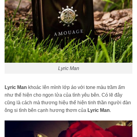
Lyric Man
Lyric Man
khoác lên mình lớp áo với tone màu trầm ấm
như thể hiện cho ngọn lửa của tình yêu bên. Có lẽ đây
cũng là cách mà thương hiệu thể hiện tinh thần người đàn
ông si tình bên cạnh hương thơm của
Lyric Man
.