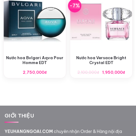
-7%
Nước hoa Bvlgari Aqva Pour
Nước hoa Versace Bright
Homme EDT
Crystal EDT
Giá
Giá
2,750,000
₫
2,100,000
₫
1,950,000
₫
gốc
hiện
là:
tại
2,100,000₫.
là:
1,950
GIỚI THIỆU
YEUHANGNGOAI.COM
chuyên nhận Order & Hàng nội địa