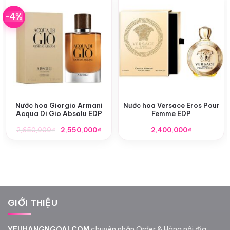
-4%
Nước hoa Giorgio Armani
Nước hoa Versace Eros Pour
Acqua Di Gio Absolu EDP
Femme EDP
Giá
Giá
2,650,000
₫
2,550,000
₫
2,400,000
₫
gốc
hiện
là:
tại
2,650,000₫.
là:
2,550,000₫.
GIỚI THIỆU
YEUHANGNGOAI.COM
chuyên nhận Order & Hàng nội địa