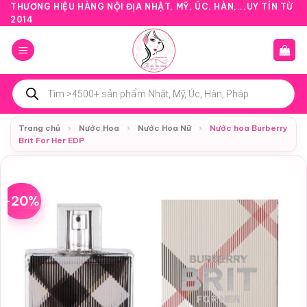
Bỏ
THƯƠNG HIỆU HÀNG NỘI ĐỊA NHẬT, MỸ, ÚC, HÀN,...UY TÍN TỪ
2014
qua
nội
dung
Tìm
kiếm
sản
phẩm
Trang chủ
›
Nước Hoa
›
Nước Hoa Nữ
›
Nước hoa Burberry
Brit For Her EDP
-20%