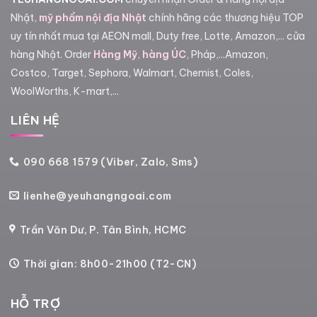
Nhật,
mỹ phẩm nội địa Nhật
chính hãng các thương hiệu TOP
uy tín nhất mua tại AEON mall, Duty free, Lotte, Amazon,... cửa
hàng Nhật. Order
Hàng Mỹ
,
hàng ÚC
, Pháp,...Amazon,
Costco, Target, Sephora, Walmart, Chemist, Coles,
WoolWorths, K-mart,...
LIÊN HỆ
090 668 1579 (Viber, Zalo, Sms)
lienhe@yeuhangngoai.com
Trần Văn Dư, P. Tân Bình, HCMC
Thời gian: 8h00-21h00 (T2-CN)
HỖ TRỢ