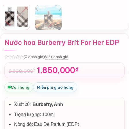
Nước hoa Burberry Brit For Her EDP
Viết đánh giá
(0 đánh giá)
0
1,850,000
₫
₫
2,300,000
Giá
Giá
gốc
hiện
là:
tại
Còn hàng
Miễn phí giao hàng
2,300,000₫.
là:
1,850,000₫.
Xuất xứ:
Burberry, Anh
Trọng lượng: 100ml
Nồng độ: Eau De Parfum (EDP)