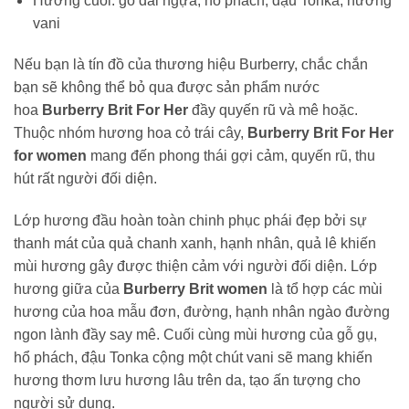
Hương cuối: gỗ dái ngựa, hổ phách, đậu Tonka, hương
vani
Nếu bạn là tín đồ của thương hiệu Burberry, chắc chắn
bạn sẽ không thể bỏ qua được sản phẩm nước
hoa
Burberry Brit For Her
đầy quyến rũ và mê hoặc.
Thuộc nhóm hương hoa cỏ trái cây,
Burberry Brit For Her
for women
mang đến phong thái gợi cảm, quyến rũ, thu
hút rất người đối diện.
Lớp hương đầu hoàn toàn chinh phục phái đẹp bởi sự
thanh mát của quả chanh xanh, hạnh nhân, quả lê khiến
mùi hương gây được thiện cảm với người đối diện. Lớp
hương giữa của
Burberry Brit women
là tổ hợp các mùi
hương của hoa mẫu đơn, đường, hạnh nhân ngào đường
ngon lành đầy say mê. Cuối cùng mùi hương của gỗ gụ,
hổ phách, đậu Tonka cộng một chút vani sẽ mang khiến
hương thơm lưu hương lâu trên da, tạo ấn tượng cho
người sử dụng.