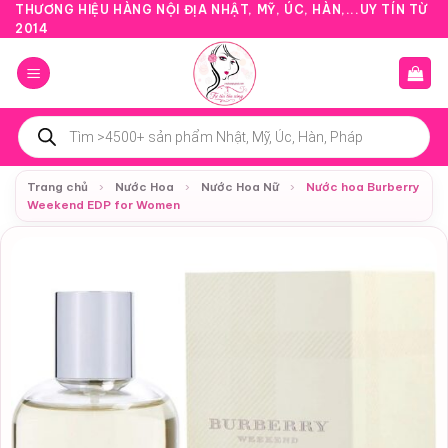
Bỏ
THƯƠNG HIỆU HÀNG NỘI ĐỊA NHẬT, MỸ, ÚC, HÀN,...UY TÍN TỪ
2014
qua
nội
dung
Tìm
kiếm
sản
phẩm
Trang chủ
›
Nước Hoa
›
Nước Hoa Nữ
›
Nước hoa Burberry
Weekend EDP for Women