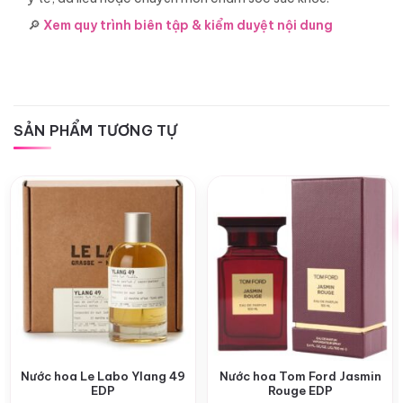
🔎
Xem quy trình biên tập & kiểm duyệt nội dung
SẢN PHẨM TƯƠNG TỰ
Nước hoa Le Labo Ylang 49
Nước hoa Tom Ford Jasmin
EDP
Rouge EDP