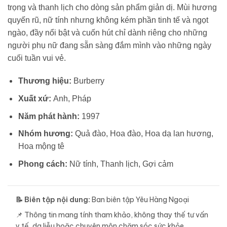
trọng và thanh lịch cho dòng sản phẩm giản dị. Mùi hương
quyến rũ, nữ tính nhưng không kém phần tinh tế và ngọt
ngào, đầy nổi bật và cuốn hút chỉ dành riêng cho những
người phụ nữ đang sẵn sàng đắm mình vào những ngày
cuối tuần vui vẻ.
Thương hiệu:
Burberry
Xuất xứ:
Anh, Pháp
Năm phát hành:
1997
Nhóm hương:
Quả đào, Hoa đào, Hoa dạ lan hương,
Hoa mộng tê
Phong cách:
Nữ tính, Thanh lịch, Gợi cảm
📝 Biên tập nội dung:
Ban biên tập Yêu Hàng Ngoại
📌 Thông tin mang tính tham khảo, không thay thế tư vấn
y tế, da liễu hoặc chuyên môn chăm sóc sức khỏe.