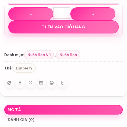
Nước hoa Burberry Weekend EDP for Women số lượng
THÊM VÀO GIỎ HÀNG
Nước Hoa Nữ
Nước Hoa
Danh mục:
,
Burberry
Thẻ:
MÔ TẢ
ĐÁNH GIÁ (0)