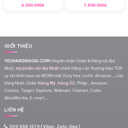
6,300,000
₫
7,500,000
₫
GIỚI THIỆU
YEUHANGNGOAI.COM
chuyên nhận Order & Hàng nội địa
Nhật,
mỹ phẩm nội địa Nhật
chính hãng các thương hiệu TOP
uy tín nhất mua tại AEON mall, Duty free, Lotte, Amazon,... cửa
hàng Nhật. Order
Hàng Mỹ
,
hàng ÚC
, Pháp,...Amazon,
Costco, Target, Sephora, Walmart, Chemist, Coles,
WoolWorths, K-mart,...
LIÊN HỆ
090 668 1579 (Viber, Zalo, Sms)