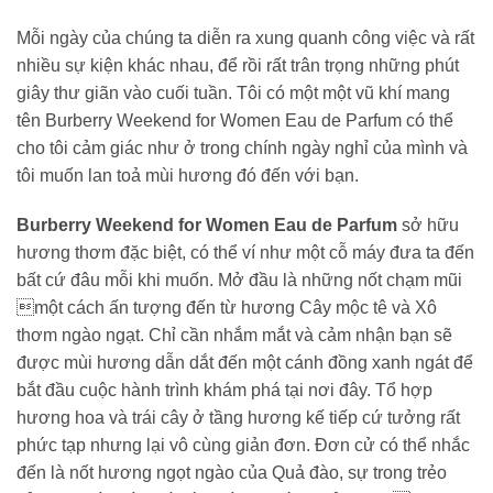
Mỗi ngày của chúng ta diễn ra xung quanh công việc và rất
nhiều sự kiện khác nhau, để rồi rất trân trọng những phút
giây thư giãn vào cuối tuần. Tôi có một một vũ khí mang
tên Burberry Weekend for Women Eau de Parfum có thể
cho tôi cảm giác như ở trong chính ngày nghỉ của mình và
tôi muốn lan toả mùi hương đó đến với bạn.
Burberry Weekend for Women Eau de Parfum
sở hữu
hương thơm đặc biệt, có thể ví như một cỗ máy đưa ta đến
bất cứ đâu mỗi khi muốn. Mở đầu là những nốt chạm mũi
một cách ấn tượng đến từ hương Cây mộc tê và Xô
thơm ngào ngạt. Chỉ cần nhắm mắt và cảm nhận bạn sẽ
được mùi hương dẫn dắt đến một cánh đồng xanh ngát để
bắt đầu cuộc hành trình khám phá tại nơi đây. Tổ hợp
hương hoa và trái cây ở tầng hương kế tiếp cứ tưởng rất
phức tạp nhưng lại vô cùng giản đơn. Đơn cử có thể nhắc
đến là nốt hương ngọt ngào của Quả đào, sự trong trẻo