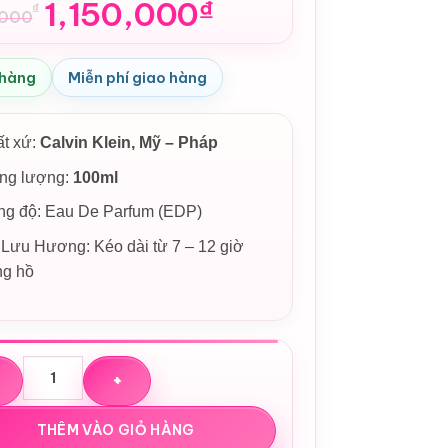
1,150,000
₫
₫
,000
n
 hàng
Miễn phí giao hàng
90,000₫.
50,000₫.
ất xứ:
Calvin Klein, Mỹ – Pháp
ọng lượng:
100ml
ng độ: Eau De Parfum (EDP)
Lưu Hương: Kéo dài từ 7 – 12 giờ
ng hồ
oa Calvin Klein CK Eternity Air For Women EDP số lượng
THÊM VÀO GIỎ HÀNG