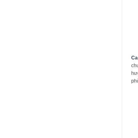
Ca
ch
hươ
phù