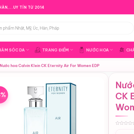
ÀN,...UY TÍN TỪ 2014
HĂM SÓC DA
TRANG ĐIỂM
NƯỚC HOA
CH
Nước hoa Calvin Klein CK Eternity Air For Women EDP
Nước
3%
CK E
Wom
0