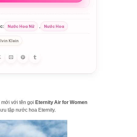
c:
,
Nước Hoa Nữ
Nước Hoa
lvin Klein
 mới với tên gọi
Eternity Air for Women
ưu tập nước hoa Eternity.