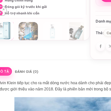
Hàng chính hãng
✓
Đóng gói kỹ trước khi gửi
✓
Hỗ trợ nhanh khi cần
✓
Danh mụ
Thẻ:
Ca
Ô TẢ
ĐÁNH GIÁ (0)
vin Klein tiếp tục cho ra mắt dòng nước hoa dành cho phái đẹp
được giới thiệu vào năm 2018. Đây là phiên bản mới trong bộ s