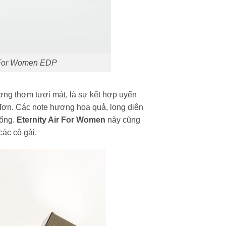
r For Women EDP
g thơm tươi mát, là sự kết hợp uyển
ơn. Các note hương hoa quả, long diên
sống.
Eternity Air For Women
này cũng
ác cô gái.