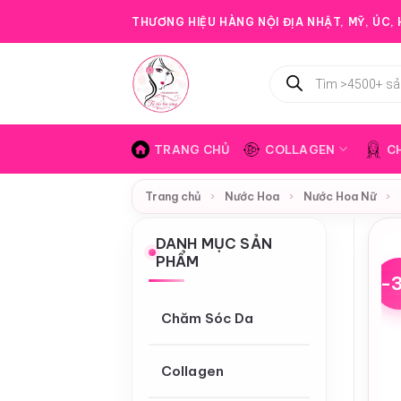
Bỏ
THƯƠNG HIỆU HÀNG NỘI ĐỊA NHẬT, MỸ, ÚC, H
qua
nội
Tìm
dung
kiếm
sản
phẩm
TRANG CHỦ
COLLAGEN
C
Trang chủ
›
Nước Hoa
›
Nước Hoa Nữ
›
DANH MỤC SẢN
PHẨM
-
Chăm Sóc Da
Collagen