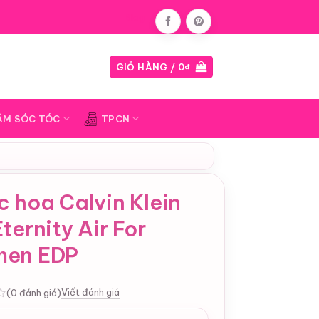
Blog
GIỎ HÀNG /
0
₫
ĂM SÓC TÓC
TPCN
 hoa Calvin Klein
ternity Air For
en EDP
Viết đánh giá
(0 đánh giá)