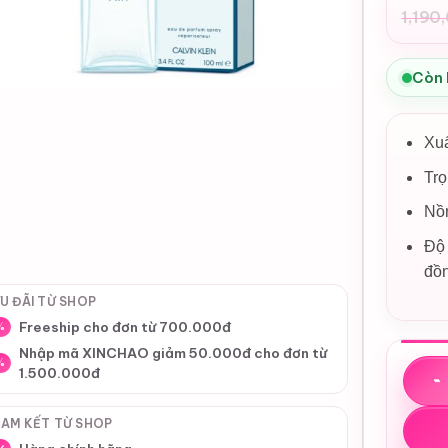
1,190
Giá
Giá
gốc
hiệ
là:
tại
Còn
1,1
là:
1,1
Xu
Tr
Nồ
Độ 
đồ
U ĐÃI TỪ SHOP
Freeship cho đơn từ 700.000đ
%
Nhập mã XINCHAO giảm 50.000đ cho đơn từ
%
Nước h
1.500.000đ
AM KẾT TỪ SHOP