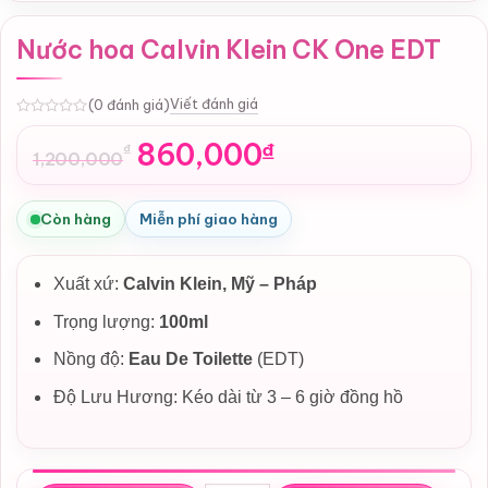
Nước hoa Calvin Klein CK One EDT
Viết đánh giá
(0 đánh giá)
0
860,000
₫
₫
1,200,000
Giá
Giá
gốc
hiện
là:
tại
Còn hàng
Miễn phí giao hàng
1,200,000₫.
là:
860,000₫.
Xuất xứ:
Calvin Klein, Mỹ – Pháp
Trọng lượng:
100ml
Nồng độ:
Eau De Toilette
(EDT)
Độ Lưu Hương: Kéo dài từ 3 – 6 giờ đồng hồ