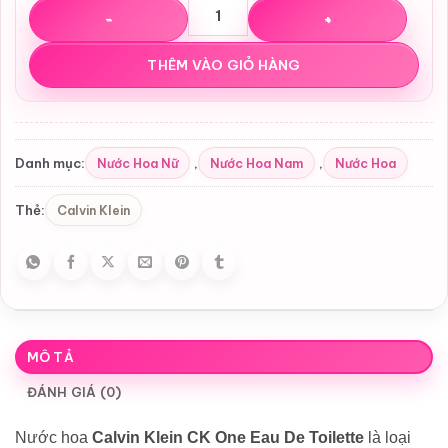
Nước hoa Calvin Klein CK One EDT số lượng
THÊM VÀO GIỎ HÀNG
Nước Hoa Nữ
Nước Hoa Nam
Nước Hoa
Danh mục:
,
,
Calvin Klein
Thẻ:
MÔ TẢ
ĐÁNH GIÁ (0)
Nước hoa
Calvin Klein CK One Eau De Toilette
là loại