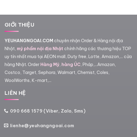
đến
1,950
3,250,000₫
GIỚI THIỆU
YEUHANGNGOAI.COM
chuyên nhận Order & Hàng nội địa
Nhật,
mỹ phẩm nội địa Nhật
chính hãng các thương hiệu TOP
uy tín nhất mua tại AEON mall, Duty free, Lotte, Amazon,... cửa
hàng Nhật. Order
Hàng Mỹ
,
hàng ÚC
, Pháp,...Amazon,
Costco, Target, Sephora, Walmart, Chemist, Coles,
WoolWorths, K-mart,...
LIÊN HỆ
090 668 1579 (Viber, Zalo, Sms)
lienhe@yeuhangngoai.com