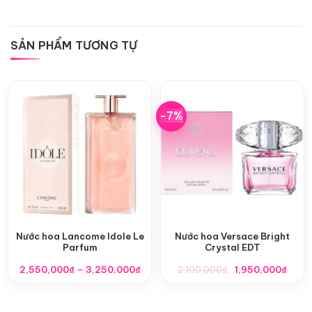
SẢN PHẨM TƯƠNG TỰ
-7%
Nước hoa Lancome Idole Le
Nước hoa Versace Bright
Parfum
Crystal EDT
Khoảng
Giá
Giá
2,550,000
₫
–
3,250,000
₫
2,100,000
₫
1,950,000
₫
giá:
gốc
hiện
từ
là:
tại
2,550,000₫
2,100,000₫.
là: