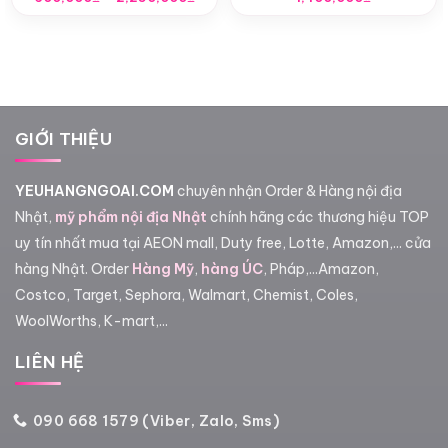
giá:
từ
600,000₫
đến
2,250,000₫
GIỚI THIỆU
YEUHANGNGOAI.COM
chuyên nhận Order & Hàng nội địa
Nhật,
mỹ phẩm nội địa Nhật
chính hãng các thương hiệu TOP
uy tín nhất mua tại AEON mall, Duty free, Lotte, Amazon,... cửa
hàng Nhật. Order
Hàng Mỹ
,
hàng ÚC
, Pháp,...Amazon,
Costco, Target, Sephora, Walmart, Chemist, Coles,
WoolWorths, K-mart,...
LIÊN HỆ
090 668 1579 (Viber, Zalo, Sms)