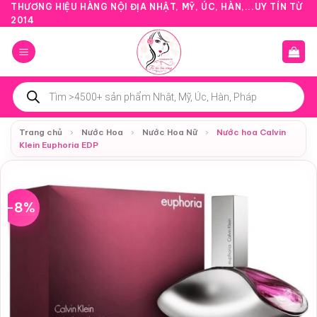
Bỏ
THƯƠNG HIỆU HÀNG NỘI ĐỊA NHẬT, MỸ, ÚC, HÀN,...UY TÍN TỪ
2014
qua
nội
dung
Tìm
kiếm
sản
phẩm
Trang chủ
›
Nước Hoa
›
Nước Hoa Nữ
›
Nước hoa Calvin
Klein Euphoria EDP
-8%