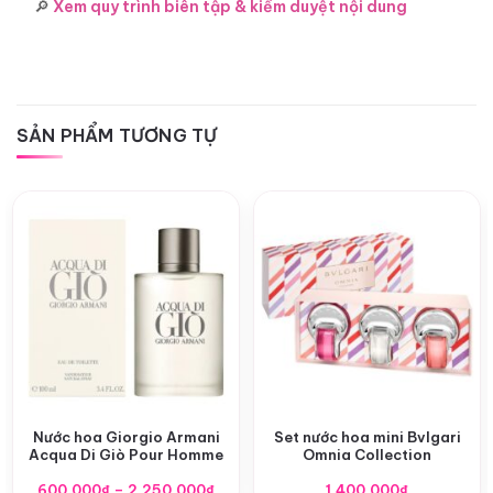
🔎
Xem quy trình biên tập & kiểm duyệt nội dung
SẢN PHẨM TƯƠNG TỰ
Nước hoa Giorgio Armani
Set nước hoa mini Bvlgari
Acqua Di Giò Pour Homme
Omnia Collection
Khoảng
600,000
₫
–
2,250,000
₫
1,400,000
₫