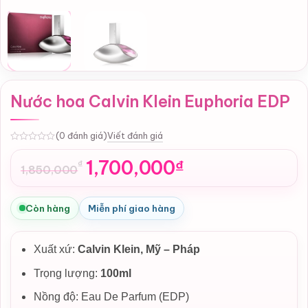
Nước hoa Calvin Klein Euphoria EDP
Viết đánh giá
(0 đánh giá)
0
1,700,000
₫
₫
1,850,000
Giá
Giá
gốc
hiện
là:
tại
Còn hàng
Miễn phí giao hàng
1,850,000₫.
là:
1,700,000₫.
Xuất xứ:
Calvin Klein, Mỹ – Pháp
Trọng lượng:
100ml
Nồng độ: Eau De Parfum (EDP)