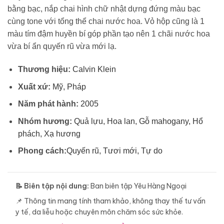
bằng bạc, nắp chai hình chữ nhật dựng đứng màu bạc
cùng tone với tổng thể chai nước hoa. Vỏ hộp cũng là 1
màu tím đậm huyền bí góp phần tạo nên 1 chãi nước hoa
vừa bí ẩn quyến rũ vừa mới lạ.
Thương hiệu:
Calvin Klein
Xuất xứ:
Mỹ, Pháp
Năm phát hành:
2005
Nhóm hương:
Quả lựu, Hoa lan, Gỗ mahogany, Hổ
phách, Xạ hương
Phong cách:
Quyến rũ, Tươi mới, Tự do
📝 Biên tập nội dung:
Ban biên tập Yêu Hàng Ngoại
📌 Thông tin mang tính tham khảo, không thay thế tư vấn
y tế, da liễu hoặc chuyên môn chăm sóc sức khỏe.