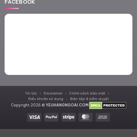
FACEBOOK
Tin tức
Disclaimer
Chính sách bảo mật
Điều khoản sử dụng
Biên tập & kiểm duyệt
Copyright 2026 ©
YEUHANGNGOAI.COM
Visa
PayPal
Stripe
MasterCard
Cash
On
Delivery