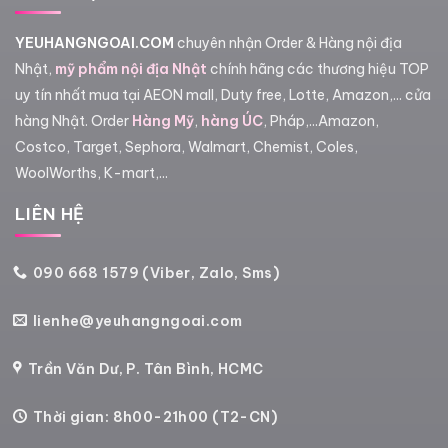
YEUHANGNGOAI.COM
chuyên nhận Order & Hàng nội địa
Nhật,
mỹ phẩm nội địa Nhật
chính hãng các thương hiệu TOP
uy tín nhất mua tại AEON mall, Duty free, Lotte, Amazon,... cửa
hàng Nhật. Order
Hàng Mỹ
,
hàng ÚC
, Pháp,...Amazon,
Costco, Target, Sephora, Walmart, Chemist, Coles,
WoolWorths, K-mart,...
LIÊN HỆ
090 668 1579 (Viber, Zalo, Sms)
lienhe@yeuhangngoai.com
Trần Văn Dư, P. Tân Bình, HCMC
Thời gian: 8h00-21h00 (T2-CN)