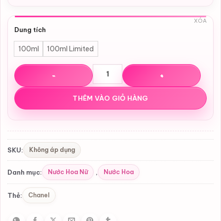
XÓA
Dung tích
100ml
100ml Limited
Nước hoa Chanel Chance Eau Fraiche EDP số lượng
THÊM VÀO GIỎ HÀNG
Không áp dụng
SKU:
Nước Hoa Nữ
Nước Hoa
Danh mục:
,
Chanel
Thẻ: