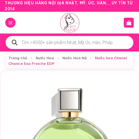
Bỏ
THƯƠNG HIỆU HÀNG NỘI ĐỊA NHẬT, MỸ, ÚC, HÀN,...UY TÍN TỪ
2014
qua
nội
dung
Tìm
kiếm
sản
phẩm
Trang chủ
›
Nước Hoa
›
Nước Hoa Nữ
›
Nước hoa Chanel
Chance Eau Fraiche EDP