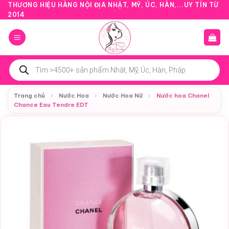
Bỏ
THƯƠNG HIỆU HÀNG NỘI ĐỊA NHẬT, MỸ, ÚC, HÀN,...UY TÍN TỪ
2014
qua
nội
dung
Tìm
kiếm
sản
phẩm
Trang chủ
›
Nước Hoa
›
Nước Hoa Nữ
›
Nước hoa Chanel
Chance Eau Tendre EDT