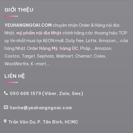
GIỚI THIỆU
YEUHANGNGOAI.COM
chuyên nhận Order & Hàng nội địa
Nhật,
mỹ phẩm nội địa Nhật
chính hãng các thương hiệu TOP
uy tín nhất mua tại AEON mall, Duty free, Lotte, Amazon,... cửa
hàng Nhật. Order
Hàng Mỹ
,
hàng ÚC
, Pháp,...Amazon,
Costco, Target, Sephora, Walmart, Chemist, Coles,
WoolWorths, K-mart,...
LIÊN HỆ
090 668 1579 (Viber, Zalo, Sms)
lienhe@yeuhangngoai.com
Trần Văn Dư, P. Tân Bình, HCMC