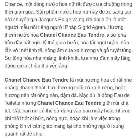
Chance, một dòng nước hoa nữ rất được ưa chuộng trong
thời gian qua. Sản phẩm nước hoa nữ này được sang tạo
bởi chuyên gia Jacques Polge và người đại diện là một
người mẫu nổi tiếng người Pháp Sigrid Agren. Hương
thơm nước hoa
Chanel Chance Eau Tendre
là sự pha
trộn đầy bất ngờ, lý thú giữa bưởi, hoa lài ngọt ngào, hòa
lẫn với nét tinh tế, nồng ấm của xạ hương và gỗ tuyết tùng.
Sự tổng hòa nhẹ nhàng, tinh khiết, tựa như đám mây lãng
đãng giữa chiều thu yên ắng.
Chanel Chance Eau Tendre
là mùi hương hoa cỏ rất nhẹ
nhàng, thanh thoát. Lưu hương cuối có xạ hương, hoắc
hương nên rất nồng nàn, đậm đà. Mặc dù là dòng Eau de
Toilette nhưng
Chanel Chance Eau Tendre
giữ mùi khá
tốt. Các bạn nữ có thể sử dụng vào ban ngày hoặc những
khi thời tiết oi bức, nóng nực, hoặc khi làm việc trong
phòng kín vì cảm giác mang lại cho những người xung
quanh rất dễ chịu.