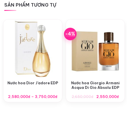
SẢN PHẨM TƯƠNG TỰ
-4%
Nước hoa Dior J’adore EDP
Nước hoa Giorgio Armani
Acqua Di Gio Absolu EDP
Khoảng
Giá
Giá
2,580,000
₫
–
3,750,000
₫
2,650,000
₫
2,550,000
₫
giá:
gốc
hiện
từ
là:
tại
2,580,000₫
2,650,000₫.
là:
đến
2,55
3,750,000₫